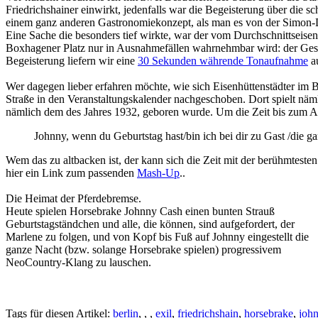
Friedrichshainer einwirkt, jedenfalls war die Begeisterung über die
einem ganz anderen Gastronomiekonzept, als man es von der Simon-D
Eine Sache die besonders tief wirkte, war der vom Durchschnittseise
Boxhagener Platz nur in Ausnahmefällen wahrnehmbar wird: der Gesa
Begeisterung liefern wir eine
30 Sekunden währende Tonaufnahme
au
Wer dagegen lieber erfahren möchte, wie sich Eisenhüttenstädter im 
Straße in den Veranstaltungskalender nachgeschoben. Dort spielt nä
nämlich dem des Jahres 1932, geboren wurde. Um die Zeit bis zum Ab
Johnny, wenn du Geburtstag hast/bin ich bei dir zu Gast /die ga
Wem das zu altbacken ist, der kann sich die Zeit mit der berühmtest
hier ein Link zum passenden
Mash-Up
..
Die Heimat der Pferdebremse.
Heute spielen Horsebrake Johnny Cash einen bunten Strauß
Geburtstagständchen und alle, die können, sind aufgefordert, der
Marlene zu folgen, und von Kopf bis Fuß auf Johnny eingestellt die
ganze Nacht (bzw. solange Horsebrake spielen) progressivem
NeoCountry-Klang zu lauschen.
Tags für diesen Artikel:
berlin
,
,
,
exil
,
friedrichshain
,
horsebrake
,
joh