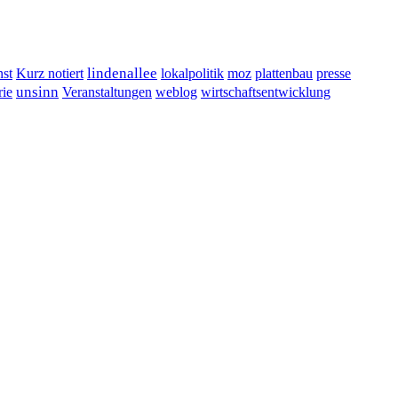
lindenallee
presse
st
Kurz notiert
lokalpolitik
moz
plattenbau
unsinn
Veranstaltungen
ie
weblog
wirtschaftsentwicklung