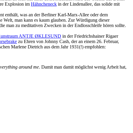
hre Explosion im
Hähncheneck
in der Lindenallee, das solide mit
nt enthält, was an der Berliner Karl-Marx-Allee oder dem
ie Welt, man kann es kaum glauben. Zur Würdigung dieser
ie man zu meditativen Zwecken in der Endlosschleife hören sollte.
unstraum ANTJE ØKLESUND
in der Friedrichshainer Rigaer
rsebrake
zu Ehren von Johnny Cash, der an einem 26. Februar,
schen Marlene Dietrich aus dem Jahr 1931(!) empfohlen:
everything around me
. Damit man damit möglichst wenig Arbeit hat,