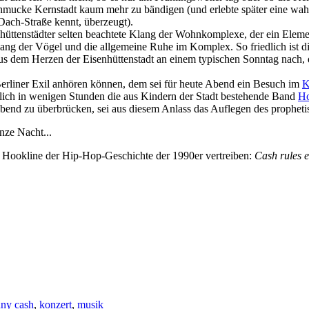
 schmucke Kernstadt kaum mehr zu bändigen (und erlebte später eine wa
ach-Straße kennt, überzeugt).
nhüttenstädter selten beachtete Klang der Wohnkomplexe, der ein Eleme
ng der Vögel und die allgemeine Ruhe im Komplex. So friedlich ist d
s dem Herzen der Eisenhüttenstadt an einem typischen Sonntag nach, d
Berliner Exil anhören können, dem sei für heute Abend ein Besuch im
K
mlich in wenigen Stunden die aus Kindern der Stadt bestehende Band
Ho
end zu überbrücken, sei aus diesem Anlass das Auflegen des propheti
nze Nacht...
en Hookline der Hip-Hop-Geschichte der 1990er vertreiben:
Cash rules 
nny cash
,
konzert
,
musik