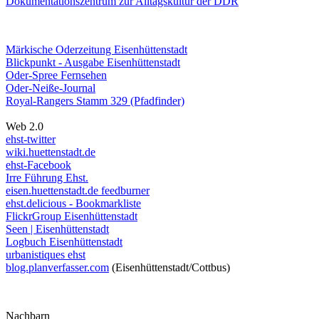
Dokumentationszentrum
zur Alltagskultur der DDR
Märkische Oderzeitung Eisenhüttenstadt
Blickpunkt - Ausgabe Eisenhüttenstadt
Oder-Spree Fernsehen
Oder-Neiße-Journal
Royal-Rangers Stamm 329 (Pfadfinder)
Web 2.0
ehst-twitter
wiki.huettenstadt.de
ehst-Facebook
Irre Führung Ehst.
eisen.huettenstadt.de feedburner
ehst.delicious - Bookmarkliste
FlickrGroup Eisenhüttenstadt
Seen | Eisenhüttenstadt
Logbuch Eisenhüttenstadt
urbanistiques ehst
blog.planverfasser.com
(Eisenhüttenstadt/Cottbus)
Nachbarn