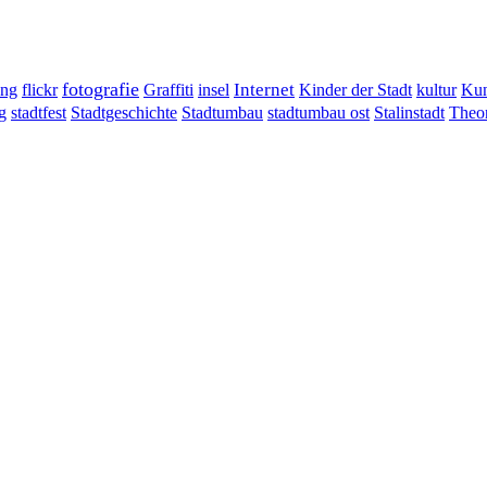
fotografie
ung
flickr
Graffiti
Internet
insel
Kinder der Stadt
kultur
Kun
g
stadtumbau ost
Stalinstadt
stadtfest
Stadtgeschichte
Stadtumbau
Theor