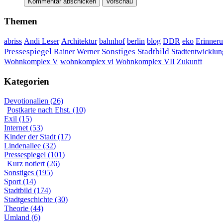
Themen
DDR
Erinner
abriss
Andi Leser
Architektur
bahnhof
berlin
blog
eko
Sonstiges
Pressespiegel
Rainer Werner
Stadtbild
Stadtentwicklun
Wohnkomplex VII
Wohnkomplex V
wohnkomplex vi
Zukunft
Kategorien
Devotionalien (26)
Postkarte nach Ehst. (10)
Exil (15)
Internet (53)
Kinder der Stadt (17)
Lindenallee (32)
Pressespiegel (101)
Kurz notiert (26)
Sonstiges (195)
Sport (14)
Stadtbild (174)
Stadtgeschichte (30)
Theorie (44)
Umland (6)