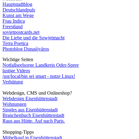
Hauptstadtblog
Deutschlandpuls
Kunst am Wege
Frau Indica
Freestland
sovietpostcards.net
Die Liebe und die Sowjetmacht
Terra Poetica
Photoblog Dunaújváros
Wichtige Seiten
Notfallseelsorge Landkreis Oder-Spree
lustige Videos
/usr/local/bin sei smart - nutze Linux!
Verhütung
Webdesign, CMS und Onlineshop?
Webdesign Eisenhüttenstadt
Wohnungen
Singles aus Eisenhüttenstadt
Branchenbuch Eisenhüttenstadt
Raus aus Hütte. Auf nach Paris.
Shopping-Tipps
Möbelkauf in Eisenhüttenstadt