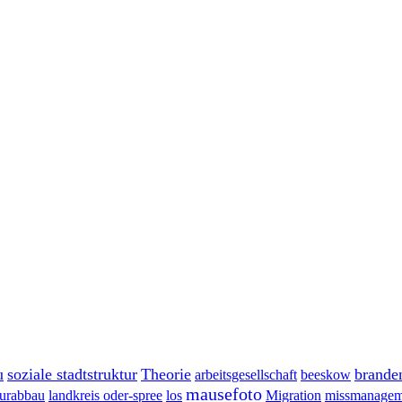
u
soziale stadtstruktur
Theorie
brande
arbeitsgesellschaft
beeskow
mausefoto
turabbau
landkreis oder-spree
los
Migration
missmanagem