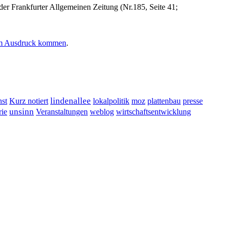
er Frankfurter Allgemeinen Zeitung (Nr.185, Seite 41;
um Ausdruck kommen
.
lindenallee
presse
st
Kurz notiert
lokalpolitik
moz
plattenbau
unsinn
Veranstaltungen
ie
weblog
wirtschaftsentwicklung