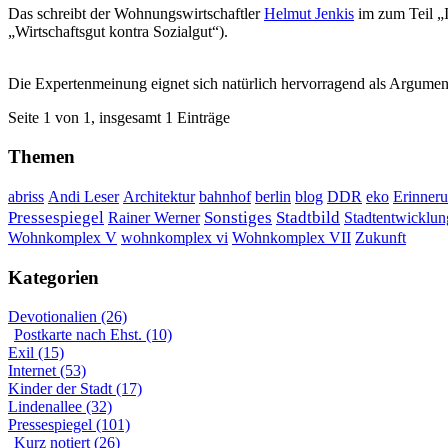
Das schreibt der Wohnungswirtschaftler
Helmut Jenkis
im zum Teil „I
„Wirtschaftsgut kontra Sozialgut“).
Die Expertenmeinung eignet sich natürlich hervorragend als Argumen
Seite 1 von 1, insgesamt 1 Einträge
Themen
DDR
Erinner
abriss
Andi Leser
Architektur
bahnhof
berlin
blog
eko
Sonstiges
Pressespiegel
Rainer Werner
Stadtbild
Stadtentwicklun
Wohnkomplex VII
Wohnkomplex V
wohnkomplex vi
Zukunft
Kategorien
Devotionalien (26)
Postkarte nach Ehst. (10)
Exil (15)
Internet (53)
Kinder der Stadt (17)
Lindenallee (32)
Pressespiegel (101)
Kurz notiert (26)