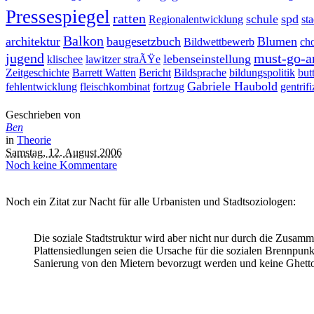
Pressespiegel
ratten
schule
spd
Regionalentwicklung
sta
Balkon
architektur
baugesetzbuch
Blumen
Bildwettbewerb
ch
jugend
must-go-a
lebenseinstellung
klischee
lawitzer straÃŸe
Zeitgeschichte
Barrett Watten
Bericht
Bildsprache
bildungspolitik
but
Gabriele Haubold
fehlentwicklung
fleischkombinat
fortzug
gentrif
Geschrieben von
Ben
in
Theorie
Samstag, 12. August 2006
Noch keine Kommentare
Noch ein Zitat zur Nacht für alle Urbanisten und Stadtsoziologen:
Die soziale Stadtstruktur wird aber nicht nur durch die Zusam
Plattensiedlungen seien die Ursache für die sozialen Brennpunk
Sanierung von den Mietern bevorzugt werden und keine Ghett