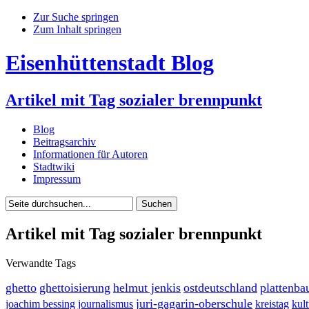
Zur Suche springen
Zum Inhalt springen
Eisenhüttenstadt Blog
Artikel mit Tag sozialer brennpunkt
Blog
Beitragsarchiv
Informationen für Autoren
Stadtwiki
Impressum
Artikel mit Tag sozialer brennpunkt
Verwandte Tags
ghetto
ghettoisierung
helmut jenkis
ostdeutschland
plattenba
juri-gagarin-oberschule
joachim bessing
journalismus
kreistag
kul