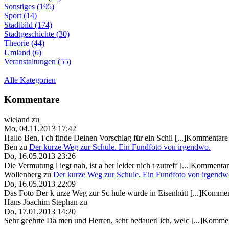
Sonstiges (195)
Sport (14)
Stadtbild (174)
Stadtgeschichte (30)
Theorie (44)
Umland (6)
Veranstaltungen (55)
Alle Kategorien
Kommentare
wieland
zu
Mo, 04.11.2013 17:42
Hallo Ben, i ch finde Deinen Vorschlag für ein Schil [...]Kommentare 
Ben
zu
Der kurze Weg zur Schule. Ein Fundfoto von irgendwo.
Do, 16.05.2013 23:26
Die Vermutung l iegt nah, ist a ber leider nich t zutreff [...]Kommentar
Wollenberg
zu
Der kurze Weg zur Schule. Ein Fundfoto von irgendw
Do, 16.05.2013 22:09
Das Foto Der k urze Weg zur Sc hule wurde in Eisenhütt [...]Kommen
Hans Joachim Stephan
zu
Do, 17.01.2013 14:20
Sehr geehrte Da men und Herren, sehr bedauerl ich, welc [...]Kommen