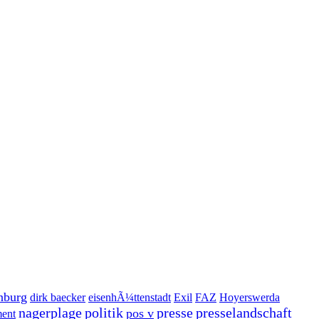
nburg
dirk baecker
eisenhÃ¼ttenstadt
Exil
FAZ
Hoyerswerda
nagerplage
politik
presse
presselandschaft
pos v
ent