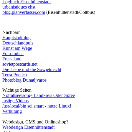
Logbuch Eisenhüttenstadt
urbanistiques ehst
blog.planverfasser.com
(Eisenhüttenstadt/Cottbus)
Nachbarn
Hauptstadtblog
Deutschlandpuls
Kunst am Wege
Frau Indica
Freestland
sovietpostcards.net
Die Liebe und die Sowjetmacht
Terra Poetica
Photoblog Dunaújváros
Wichtige Seiten
Notfallseelsorge Landkreis Oder-Spree
lustige Videos
/usr/local/bin sei smart - nutze Linux!
Verhütung
Webdesign, CMS und Onlineshop?
Webdesign Eisenhüttenstadt