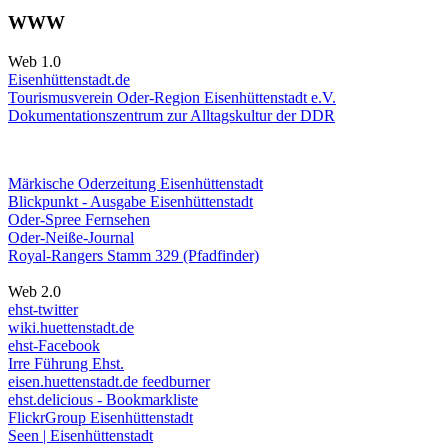
WWW
Web 1.0
Eisenhüttenstadt.de
Tourismusverein Oder-Region Eisenhüttenstadt e.V.
Dokumentationszentrum
zur Alltagskultur der DDR
Märkische Oderzeitung Eisenhüttenstadt
Blickpunkt - Ausgabe Eisenhüttenstadt
Oder-Spree Fernsehen
Oder-Neiße-Journal
Royal-Rangers Stamm 329 (Pfadfinder)
Web 2.0
ehst-twitter
wiki.huettenstadt.de
ehst-Facebook
Irre Führung Ehst.
eisen.huettenstadt.de feedburner
ehst.delicious - Bookmarkliste
FlickrGroup Eisenhüttenstadt
Seen | Eisenhüttenstadt