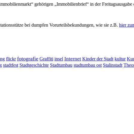
mmobilienmarkt“ gehörigen „Immobilienbrief“ in der Freitagsausgabe d
tationsstütze bei dumpfen Vorurteilsbekundungen, wie sie z.B.
hier z
fotografie
ung
flickr
Graffiti
Internet
insel
Kinder der Stadt
kultur
Kun
g
stadtumbau ost
Stalinstadt
stadtfest
Stadtgeschichte
Stadtumbau
Theor