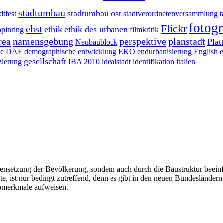
stadtumbau
stadtumbau ost
dtfest
stadtverordnetenversammlung
t
fotogr
Flickr
ehst
ethik
ethik des urbanen
opinring
filmkritik
rea
namensgebung
perspektive
planstadt
Pla
Neubaublock
te
DAF
demographische entwicklung
EKO
endurbanisierung
English
e
gesellschaft
izierung
IBA 2010
idealstadt
identifikation
italien
mensetzung der Bevölkerung, sondern auch durch die Baustruktur beeinf
te, ist nur bedingt zutreffend, denn es gibt in den neuen Bundesländer
omerkmale aufweisen.