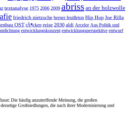
abriss
an der holzwolle
textanalyse
az
1975
2006
2009
afie
friedrich nietzsche
Hip Hop
Joe Rilla
herner feuilleton
ttenbau OST
reise
2030
aldi
rÃ¶cken
Arcelor
Aus Politik und
ntdichtung
entwicklungskonzept
entwicklungsperspektive
entwurf
lusst: Die häufig anzutreffende Meinung, die großen
n derartige Großsiedlungen, die nach ihrer Modernisierung und