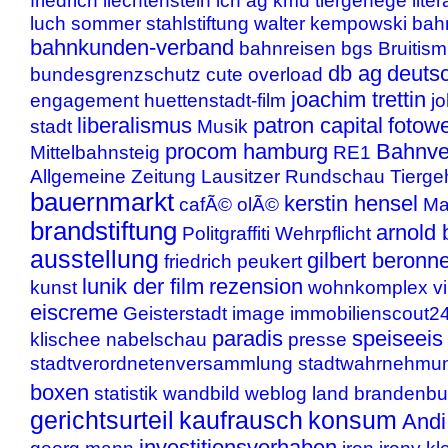
friedrich liechtenstein
ich ag
kmu
tiergehege
lite
luch
sommer
stahlstiftung
walter kempowski
bah
bahnkunden-verband
bahnreisen
bgs
Bruitis
db ag
deuts
bundesgrenzschutz
cute overload
joachim trettin
engagement
huettenstadt-film
j
liberalismus
patron capital
fotow
stadt
Musik
procom hamburg
Bahnve
Mittelbahnsteig
RE1
Allgemeine Zeitung
Lausitzer Rundschau
Tierg
bauernmarkt
kerstin hensel
cafÃ© olÃ©
Ma
brandstiftung
arnold 
Politgraffiti
Wehrpflicht
ausstellung
gilbert beronn
friedrich peukert
lunik der film
rezension
kunst
wohnkomplex vi
eiscreme
Geisterstadt
image
immobilienscout2
paradis
speiseeis
klischee
nabelschau
presse
stadtverordnetenversammlung
stadtwahrnehmu
boxen
statistik
wandbild
weblog
land brandenbu
gerichtsurteil
kaufrausch
konsum
Andi
investitionsvorhaben