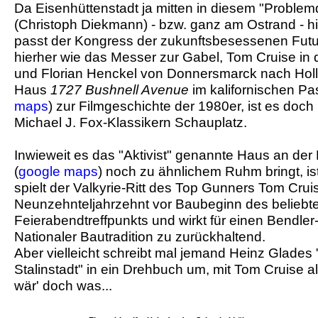
Da Eisenhüttenstadt ja mitten in diesem "Proble
(Christoph Diekmann) - bzw. ganz am Ostrand - h
passt der Kongress der zukunftsbesessenen Futur
hierher wie das Messer zur Gabel, Tom Cruise in
und Florian Henckel von Donnersmarck nach Hol
Haus
1727 Bushnell Avenue
im kalifornischen Pa
maps
) zur Filmgeschichte der 1980er, ist es doc
Michael J. Fox-Klassikern Schauplatz.
Inwieweit es das "Aktivist" genannte Haus an der
(
google maps
) noch zu ähnlichem Ruhm bringt, i
spielt der Valkyrie-Ritt des Top Gunners Tom Crui
Neunzehnteljahrzehnt vor Baubeginn des beliebte
Feierabendtreffpunkts und wirkt für einen Bendler-
Nationaler Bautradition zu zurückhaltend.
Aber vielleicht schreibt mal jemand Heinz Glade
Stalinstadt" in ein Drehbuch um, mit Tom Cruise a
wär' doch was...