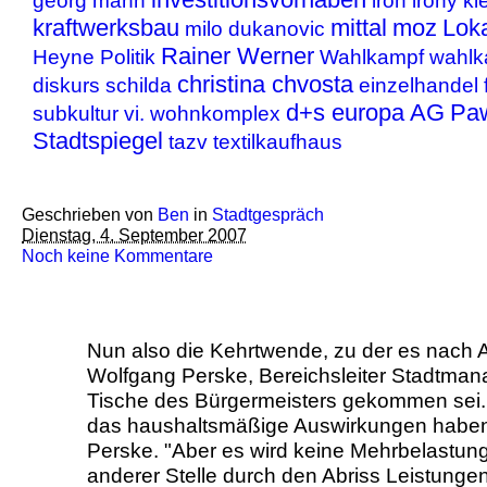
georg mann
iron irony
kl
kraftwerksbau
mittal
moz
Loka
milo dukanovic
Rainer Werner
Heyne
Politik
Wahlkampf
wahlk
christina chvosta
diskurs
schilda
einzelhandel
d+s europa AG
Paw
subkultur
vi. wohnkomplex
Stadtspiegel
tazv
textilkaufhaus
Geschrieben von
Ben
in
Stadtgespräch
Dienstag, 4. September 2007
Noch keine Kommentare
Nun also die Kehrtwende, zu der es nach
Wolfgang Perske, Bereichsleiter Stadtma
Tische des Bürgermeisters gekommen sei. 
das haushaltsmäßige Auswirkungen haben"
Perske. "Aber es wird keine Mehrbelastung
anderer Stelle durch den Abriss Leistunge