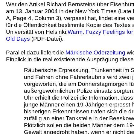
Wer den Artikel Richard Bernsteins über Eisenhüt
am 13. Januar 2004 in der New York Times (Late Ed
A, Page 4, Column 3), verpasst hat, findet eine ver
für die Öffentlichkeit bestimmte Kopie des Textes a
Universität von Helsinki:
Warm, Fuzzy Feelings fo
Old Days
(PDF-Datei).
Parallel dazu liefert die
Märkische Oderzeitung
wie
Einblick in die real existierende Ausprägung diese
Räuberische Erpressung, Trunkenheit im 
und Fahren ohne Fahrerlaubnis wird zwei
vorgeworfen, die am Donnerstagmorgen fü
außergewöhnlichen Polizeieinsatz sorgten
Uhr erhielt die Polizei die Information, das
junge Männer einen 19-Jährigen erpresst 
bisherigen Erkenntnissen trafen sich die d
zufällig an einer Tankstelle in der Beeskow
Plötzlich sollen die beiden Männer dem 19
Gewalt angedroht haben, wenn er nicht de