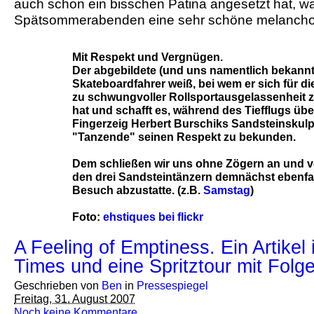
auch schon ein bisschen Patina angesetzt hat, w
Spätsommerabenden eine sehr schöne melancholi
Mit Respekt und Vergnügen.
Der abgebildete (und uns namentlich bekannt
Skateboardfahrer weiß, bei wem er sich für die
zu schwungvoller Rollsportausgelassenheit 
hat und schafft es, während des Tiefflugs über
Fingerzeig Herbert Burschiks Sandsteinskulp
"Tanzende" seinen Respekt zu bekunden.
Dem schließen wir uns ohne Zögern an und v
den drei Sandsteintänzern demnächst ebenfal
Besuch abzustatte. (z.B.
Samstag
)
Foto:
ehstiques bei flickr
A Feeling of Emptiness. Ein Artikel
Times und eine Spritztour mit Folg
Geschrieben von
Ben
in
Pressespiegel
Freitag, 31. August 2007
Noch keine Kommentare