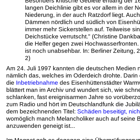
Besonders kritische Gebiete entlang der 1
langen Deichlinie gibt es vor allem in der N
Niederung, in der auch Ratzdorf liegt. Auc
Dämmen nördlich und südlich von Eisenhüt
immer mehr Sickerstellen auf. Teilweise s
Deichstücke verrutscht." (Christine Dankba
die Helfer gegen zwei Hochwasserfronten
ist noch unabsehbar. In: Berliner Zeitung, 2
2)
Am 24. Juli 1997 kannten die deutschen Medien 
nämlich das, welches im Oderdeich drohte. Darin 
die
Inbetriebnahme
des Eisenhüttenstädter Warm
blättert man im Archiv und wundert sich, wie schnel
schlanken, fast ereignisarmen Jahre so vorüber
zum Radio und hört im Deutschlandfunk die Jubil
dem bezeichnenden Titel:
Schäden beseitigt, nich
womöglich manch Melancholiker auch auf seine B
anzuwenden geneigt ist...