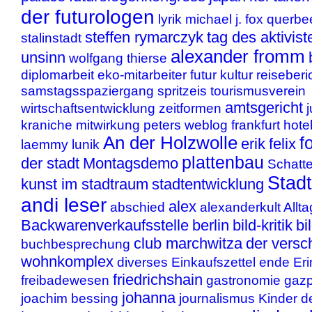
der futurologen
lyrik
michael j. fox
querbe
steffen rymarczyk
tag des aktivist
stalinstadt
alexander fromm
unsinn
wolfgang thierse
diplomarbeit
eko-mitarbeiter
futur
kultur
reiseberi
samstagsspaziergang
spritzeis
tourismusverein
amtsgericht
wirtschaftsentwicklung
zeitformen
kraniche
mitwirkung
peters weblog
frankfurt
hote
An der Holzwolle
f
erik
felix
laemmy
lunik
plattenbau
der stadt
Montagsdemo
Schatt
Stad
kunst im stadtraum
stadtentwicklung
andi leser
alex
abschied
alexanderkult
Allta
Backwarenverkaufsstelle
berlin
bild-kritik
bi
club marchwitza
der vers
buchbesprechung
wohnkomplex
diverses
Einkaufszettel
ende
Er
friedrichshain
freibadewesen
gastronomie
gaz
johanna
joachim bessing
journalismus
Kinder d