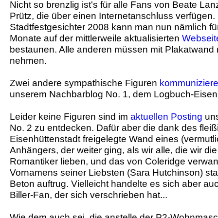
Nicht so brenzlig ist's für alle Fans von Beate La
Prütz, die über einen Internetanschluss verfügen.
Stadtfestgesichter 2008 kann man nun nämlich fü
Monate auf der mittlerweile aktualisierten
Webseit
bestaunen. Alle anderen müssen mit Plakatwand 
nehmen.
Zwei andere sympathische Figuren
kommuniziere
unserem Nachbarblog No. 1, dem Logbuch-Eisenh
Leider keine Figuren sind im
aktuellen Posting
uns
No. 2 zu entdecken. Dafür aber die dank des flei
Eisenhüttenstadt freigelegte Wand eines (vermutl
Anhängers, der weiter ging, als wir alle, die wir di
Romantiker lieben, und das von Coleridge verw
Vornamens seiner Liebsten (Sara Hutchinson) sta
Beton auftrug. Vielleicht handelte es sich aber 
Biller-Fan, der sich verschrieben hat...
Wie dem auch sei, die anstelle der P2-Wohnmas