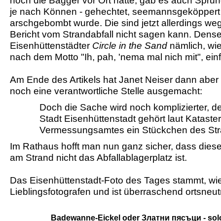
noch die Bagger vor Ort hatte, gab es auch Spru
je nach Können - gehechtet, seemannsgeköppert 
arschgebombt wurde. Die sind jetzt allerdings we
Bericht vom Strandabfall nicht sagen kann. Dense
Eisenhüttenstädter
Circle in the Sand
nämlich, wie 
nach dem Motto "Ih, pah, 'nema mal nich mit", einf
Am Ende des Artikels hat Janet Neiser dann abe
noch eine verantwortliche Stelle ausgemacht:
Doch die Sache wird noch komplizierter, d
Stadt Eisenhüttenstadt gehört laut Kataste
Vermessungsamtes ein Stückchen des St
Im Rathaus hofft man nun ganz sicher, dass dies
am Strand nicht das Abfallablagerplatz ist.
Das Eisenhüttenstadt-Foto des Tages stammt, wie
Lieblingsfotografen und ist überraschend ortsneut
Badewanne-Eickel oder Златни пясъци - sol