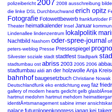
2007
polizeibericht
2008
ausschreibung
bild
erich opitz
die linke
DSL
Durchbruchwand
F
Fotografie
Fotowettbewerb
frankfurt/oder
F
heimatkalender
Januar
Theater
Insel
kommune
lokalpolitik
mari
Lindenallee
lindenzentrum
oder-spree-journal
Nachtbild
Nashorn
of
progn
Pressespiegel
peters-weblog
Presse
stad
stadtfest
Silvester
soziale stadt
Stadtpark
abriss
2003
abbau
stadtumbau ost
2005
2006
stadtumbau
an der holzwolle
Anja Kreis
aldi
bahnhof
baugesetzbuch
Christiane Nowak
faz
fried
Deutschlandfunk
eko
entdichtung
ewg
gallery of modern hearts
gedicht
gelb
glasblÃ¤se
hartmut medohrn
hartmut mehdorn
heimattiergar
identitÃ¤tsmanagement
sabine irmer
ansichtskar
palace
futurologenkongress
japan
kei take