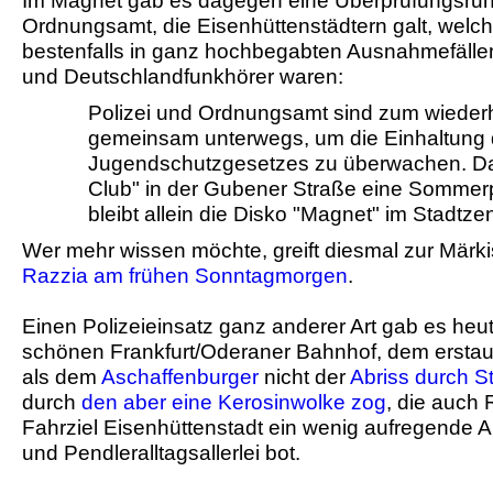
Im Magnet gab es dagegen eine Überprüfungsrun
Ordnungsamt, die Eisenhüttenstädtern galt, welch
bestenfalls in ganz hochbegabten Ausnahmefällen
und Deutschlandfunkhörer waren:
Polizei und Ordnungsamt sind zum wieder
gemeinsam unterwegs, um die Einhaltung
Jugendschutzgesetzes zu überwachen. Da 
Club" in der Gubener Straße eine Sommer
bleibt allein die Disko "Magnet" im Stadtze
Wer mehr wissen möchte, greift diesmal zur Märk
Razzia am frühen Sonntagmorgen
.
Einen Polizeieinsatz ganz anderer Art gab es he
schönen Frankfurt/Oderaner Bahnhof, dem erstau
als dem
Aschaffenburger
nicht der
Abriss durch S
durch
den aber eine Kerosinwolke zog
, die auch
Fahrziel Eisenhüttenstadt ein wenig aufregende
und Pendleralltagsallerlei bot.