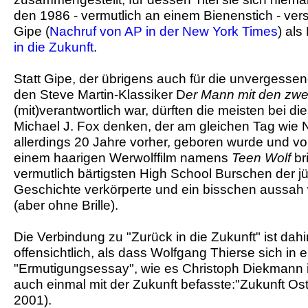
den 1986 - vermutlich an einem Bienenstich - ve
Gipe (
Nachruf von AP in der New York Times
) al
in die Zukunft
.
Statt Gipe, der übrigens auch für die unvergesse
den Steve Martin-Klassiker D
er Mann mit den zwe
(mit)verantwortlich war, dürften die meisten bei di
Michael J. Fox denken, der am gleichen Tag wie 
allerdings 20 Jahre vorher, geboren wurde und v
einem haarigen Werwolffilm namens
Teen Wolf
br
vermutlich bärtigsten High School Burschen der j
Geschichte verkörperte und ein bisschen aussah
(aber ohne Brille).
Die Verbindung zu "Zurück in die Zukunft" ist da
offensichtlich, als dass Wolfgang Thierse sich in
"Ermutigungsessay", wie es Christoph Diekmann 
auch einmal mit der Zukunft befasste:"Zukunft Ost"
2001).