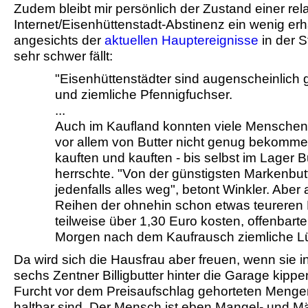
Zudem bleibt mir persönlich der Zustand einer rel
Internet/Eisenhüttenstadt-Abstinenz ein wenig erh
angesichts der
aktuellen Hauptereignisse
in der S
sehr schwer fällt:
"Eisenhüttenstädter sind augenscheinlich 
und ziemliche Pfennigfuchser.
...
Auch im Kaufland konnten viele Menschen 
vor allem von Butter nicht genug bekommen
kauften und kauften - bis selbst im Lager B
herrschte. "Von der günstigsten Markenbut
jedenfalls alles weg", betont Winkler. Aber
Reihen der ohnehin schon etwas teureren 
teilweise über 1,30 Euro kosten, offenbart
Morgen nach dem Kaufrausch ziemliche L
Da wird sich die Hausfrau aber freuen, wenn sie 
sechs Zentner Billigbutter hinter die Garage kippe
Furcht vor dem Preisaufschlag gehorteten Mengen
haltbar sind. Der Mensch ist eben Mangel- und 