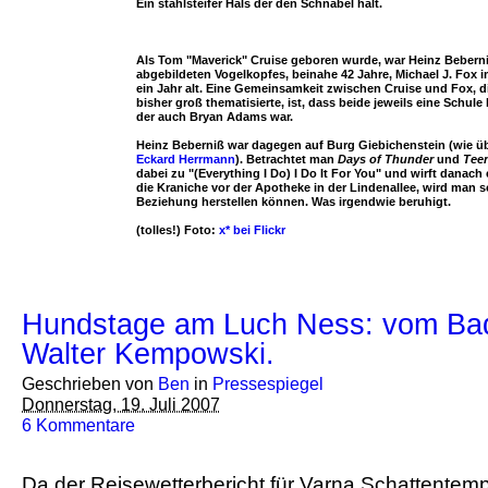
Ein stahlsteifer Hals der den Schnabel hält.
Als Tom "Maverick" Cruise geboren wurde, war Heinz Beberni
abgebildeten Vogelkopfes, beinahe 42 Jahre, Michael J. Fox
ein Jahr alt. Eine Gemeinsamkeit zwischen Cruise und Fox, 
bisher groß thematisierte, ist, dass beide jeweils eine Schule
der auch Bryan Adams war.
Heinz Beberniß war dagegen auf Burg Giebichenstein (wie ü
Eckard Herrmann
). Betrachtet man
Days of Thunder
und
Tee
dabei zu "(Everything I Do) I Do It For You" und wirft danach 
die Kraniche vor der Apotheke in der Lindenallee, wird man s
Beziehung herstellen können. Was irgendwie beruhigt.
(tolles!) Foto:
x* bei Flickr
Hundstage am Luch Ness: vom Ba
Walter Kempowski.
Geschrieben von
Ben
in
Pressespiegel
Donnerstag, 19. Juli 2007
6 Kommentare
Da der Reisewetterbericht für Varna Schattentemp