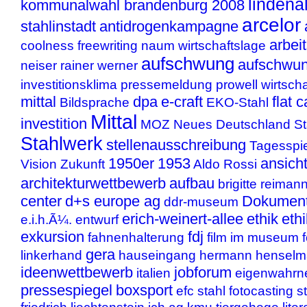
lindena
kommunalwahl brandenburg 2008
arcelor
stahlinstadt
antidrogenkampagne
arbei
coolness
freewriting
naum
wirtschaftslage
aufschwung
aufschwun
neiser
rainer werner
investitionsklima
pressemeldung
prowell
wirtscha
mittal
dpa
e-craft
flat 
Bildsprache
EKO-Stahl
Mittal
investition
MOZ
Neues Deutschland
S
Stahlwerk
stellenausschreibung
Tagesspi
1950er
1953
ansich
Vision
Zukunft
Aldo Rossi
architekturwettbewerb
aufbau
brigitte reiman
center
d+s europe ag
Dokument
ddr-museum
erich-weinert-allee
ethik
eth
e.i.h.Ã¼.
entwurf
exkursion
fdj
fahnenhalterung
film im museum
gera
linkerhand
hauseingang
hermann hensel
ideenwettbewerb
jobforum
italien
eigenwahr
pressespiegel
boxsport
efc stahl
fotocasting
s