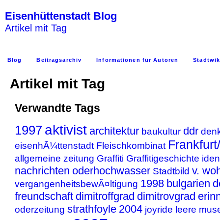
Eisenhüttenstadt Blog
Artikel mit Tag
Blog
Beitragsarchiv
Informationen für Autoren
Stadtwik
Artikel mit Tag
Verwandte Tags
aktivist
1997
architektur
ddr
baukultur
den
Frankfurt
eisenhÃ¼ttenstadt
Fleischkombinat
allgemeine zeitung
Graffiti
Graffitigeschichte
iden
nachrichten
oderhochwasser
v. wo
Stadtbild
1998
bulgarien
d
vergangenheitsbewÃ¤ltigung
freundschaft
dimitroffgrad
dimitrovgrad
erin
strathfoyle
2004
oderzeitung
joyride
leere
mus