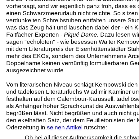
vorhersagt, sind wir eigentlich ganz froh, dass e
einen Schwarzmeerurlaub nicht reichte. So sitzen 
verdunkelten Schreibstuben entfalten unsere Stud
was das Zeug hält und lauschen dabei der - ein Ka
Faltfächer-Experten -
Piqué Dame.
Dazu lesen wi
sagen "echoloten" - wie besessen Walter Kempows
mit dem Literaturpreis der Eisenhüttenstädter Stahls
mehr des EKOs, sondern des Unternehmens Arcel
Doppelname keinen vernünftig formulierbaren Geni
ausgezeichnet wurde.
Vom literarischen Niveau schlägt Kempowski den 
und tadelosen Literaturfuchs Wladimir Kaminer um 
festhalten auf dem Calembour-Karussell, tadellös
als Anhänger hoher Sprachkunst die Auswahlent
begrüßen lässt. Nicht begrüßen und auch nicht 
den ekelhaften Satz, der dem Feuilletonisten der
Oderzeitung in
seinen Artikel
rutschte:
Ob bei all dieser Aufmerksamkeit die schw