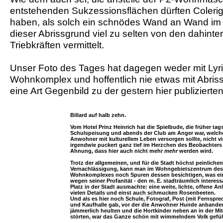
entstehenden Sukzessionsflächen dürften Colerig
haben, als solch ein schnödes Wand an Wand im 
dieser Abrissgrund viel zu selten von den dahint
Triebkräften vermittelt.
Unser Foto des Tages hat dagegen weder mit Lyri
Wohnkomplex und hoffentlich nie etwas mit Abriss 
eine Art Gegenbild zu der gestern hier publiziert
Billard auf halb zehn.
Vom Hotel Prinz Heinrich hat die Spielbude, die früher tag
Schulspeisung und abends der Club am Anger war, welche
Anwohner mit kulturellem Leben versorgen sollte, nicht vi
irgendwie puckert ganz tief im Herzchen des Beobachters
Ahnung, dass hier auch nicht mehr
mehr
werden wird.
Trotz der allgemeinen, und für die Stadt höchst peinlichen
Vernachlässigung, kann man im Wohngebietszentrum des 
Wohnkomplexes noch Spuren dessen besichtigen, was ein
wegen seiner Profanität - den m. E. stadträumlich interes
Platz in der Stadt ausmachte: eine weite, lichte, offene An
vielen Details und einst auch schmucken Rosenbeeten.
Und als es hier noch Schule, Fotograf, Post (mit Fernspr
und Kaufhalle gab, vor der die Anwohner Hunde anbanden
jämmerlich heulten und die Hortkinder neben an in der Mi
störten, war das Ganze schön mit wimmelndem Volk gefüllt