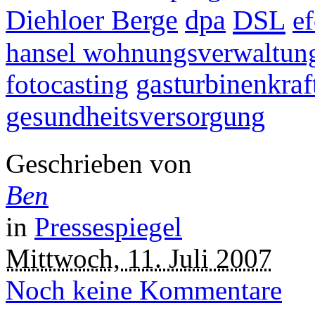
DSL
Diehloer Berge
dpa
ef
hansel wohnungsverwaltun
fotocasting
gasturbinenkra
gesundheitsversorgung
Geschrieben von
Ben
in
Pressespiegel
Mittwoch, 11. Juli 2007
Noch keine Kommentare