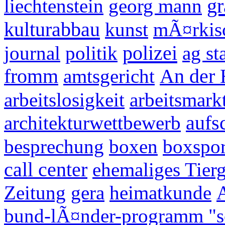
gr
liechtenstein
georg mann
kulturabbau
kunst
mÃ¤rkisc
polizei
journal
politik
ag s
fromm
amtsgericht
An der 
arbeitslosigkeit
arbeitsmarkt
architekturwettbewerb
aufs
besprechung
boxen
boxspor
call center
ehemaliges Tier
Zeitung
gera
heimatkunde
bund-lÃ¤nder-programm "so