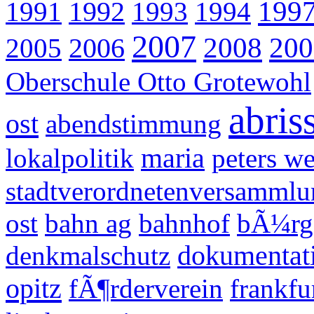
199
1991
1992
1993
1994
2007
2008
200
2005
2006
Oberschule Otto Grotewohl
abris
ost
abendstimmung
lokalpolitik
maria
peters w
stadtverordnetenversammlu
ost
bahn ag
bahnhof
bÃ¼rge
denkmalschutz
dokumentat
opitz
fÃ¶rderverein
frankfu