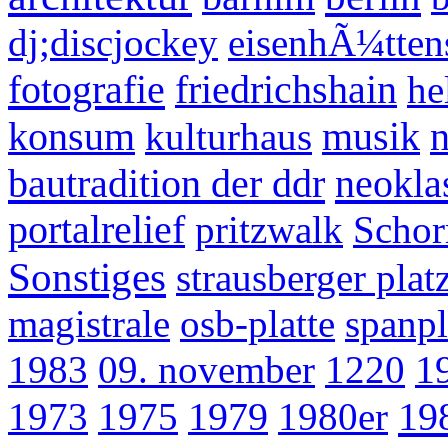
dj;discjockey
eisenhÃ¼tten
fotografie
friedrichshain
he
konsum
kulturhaus
musik
n
bautradition der ddr
neokla
portalrelief
pritzwalk
Schor
Sonstiges
strausberger plat
magistrale
osb-platte
spanpl
1983
09. november
1220
1
19
1973
1975
1979
1980er