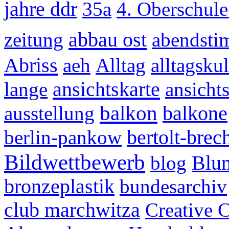
jahre ddr
35a
4. Oberschul
abbau ost
zeitung
abendst
Abriss
aeh
Alltag
alltagskul
ansichtskarte
lange
ansicht
balkon
ausstellung
balkone
berlin-pankow
bertolt-brech
Bildwettbewerb
blog
Blu
bronzeplastik
bundesarchiv
club marchwitza
Creative