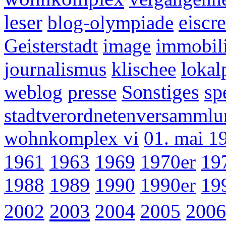
leser
blog-olympiade
eiscr
Geisterstadt
image
immobil
journalismus
klischee
lokal
weblog
presse
Sonstiges
sp
stadtverordnetenversammlu
wohnkomplex vi
01. mai 1
1961
1963
1969
1970er
19
1988
1989
1990
1990er
19
2003
2002
2004
2005
2006