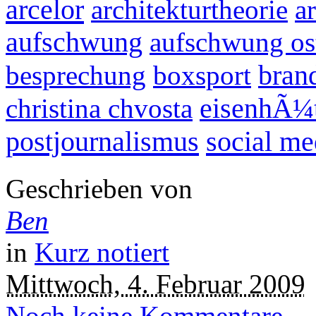
arcelor
architekturtheorie
a
aufschwung
aufschwung os
besprechung
boxsport
brand
christina chvosta
eisenhÃ¼t
postjournalismus
social me
Geschrieben von
Ben
in
Kurz notiert
Mittwoch, 4. Februar 2009
Noch keine Kommentare