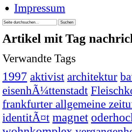
Impressum
Artikel mit Tag nachric
Verwandte Tags
1997
aktivist
architektur
ba
eisenhÃ¼ttenstadt
Fleischk
frankfurter allgemeine zeit
magnet
oderhoc
identitÃ¤t
wohnkomplex
vergangenh