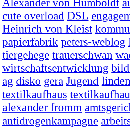
Alexander von Humboldt
a
cute overload
DSL
engagem
Heinrich von Kleist
kommun
papierfabrik
peters-weblog
tiergehege
trauerschwan
wa
wirtschaftsentwicklung
bild
ag
disko
gera
Jugend
linden
textilkaufhaus
textilkaufha
alexander fromm
amtsgeric
antidrogenkampagne
arbeit