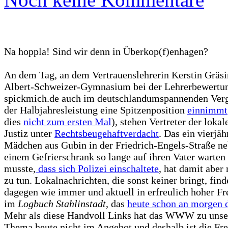
Na hoppla! Sind wir denn in Überkop(f)enhagen?
An dem Tag, an dem Vertrauenslehrerin Kerstin Gräs
Albert-Schweizer-Gymnasium bei der Lehrerbewertu
spickmich.de auch im deutschlandumspannenden Verg
der Halbjahresleistung eine Spitzenposition
einnimmt
dies
nicht zum ersten Mal
), stehen Vertreter der lokal
Justiz unter
Rechtsbeugehaftverdacht
. Das ein vierjäh
Mädchen aus Gubin in der Friedrich-Engels-Straße n
einem Gefrierschrank so lange auf ihren Vater warten
musste,
dass sich Polizei einschaltete
, hat damit aber 
zu tun. Lokalnachrichten, die sonst keiner bringt, find
dagegen wie immer und aktuell in erfreulich hoher F
im
Logbuch Stahlinstadt
, das
heute schon an morgen 
Mehr als diese Handvoll Links hat das WWW zu uns
Thema heute nicht im Angebot und deshalb ist die Fr