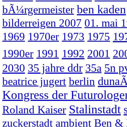
ben kaden
bÃ¼rgermeister
bilderreigen 2007
01. mai 
19
1969
1970er
1973
1975
1992
1990er
1991
2001
20
2030
35 jahre ddr
5n p
35a
dunaÃ
beatrice jugert
berlin
Kongress der Futurologe
Stalinstadt
Roland Kaiser
zuckerstadt
ambient
Ben & 