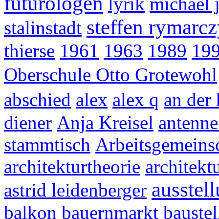
futurologen
lyrik
michael j
steffen rymarc
stalinstadt
thierse
1961
1963
1989
19
Oberschule Otto Grotewohl
abschied
alex
alex q
an der
diener
Anja Kreisel
antenne
stammtisch
Arbeitsgemeinsc
architekturtheorie
architekt
ausstel
astrid leidenberger
balkon
bauernmarkt
baustel