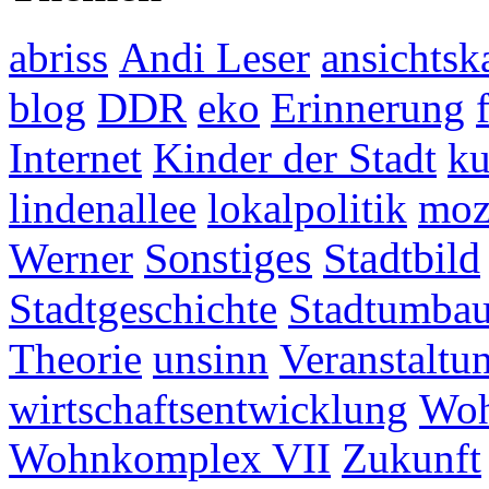
abriss
Andi Leser
ansichtsk
blog
DDR
eko
Erinnerung
Internet
Kinder der Stadt
ku
lindenallee
lokalpolitik
mo
Werner
Sonstiges
Stadtbild
Stadtgeschichte
Stadtumba
Theorie
unsinn
Veranstaltu
wirtschaftsentwicklung
Woh
Wohnkomplex VII
Zukunft