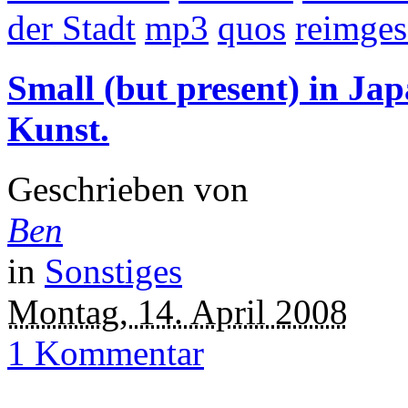
der Stadt
mp3
quos
reimge
Small (but present) in Jap
Kunst.
Geschrieben von
Ben
in
Sonstiges
Montag, 14. April 2008
1 Kommentar