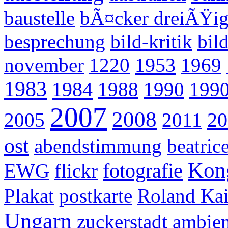
baustelle
bÃ¤cker dreiÃŸi
besprechung
bild-kritik
bil
1953
november
1220
1969
1983
1984
1988
1990
1990
2007
2008
20
2005
2011
ost
abendstimmung
beatrice
Kong
fotografie
EWG
flickr
Plakat
postkarte
Roland Kai
Ungarn
zuckerstadt
ambien