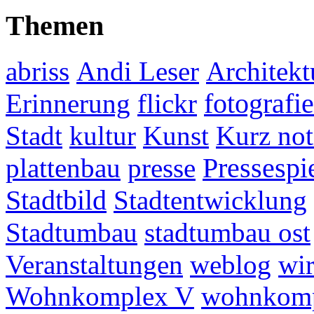
Themen
abriss
Andi Leser
Architekt
fotografie
Erinnerung
flickr
Stadt
kultur
Kunst
Kurz not
plattenbau
presse
Pressespi
Stadtbild
Stadtentwicklung
Stadtumbau
stadtumbau ost
Veranstaltungen
weblog
wir
Wohnkomplex V
wohnkomp