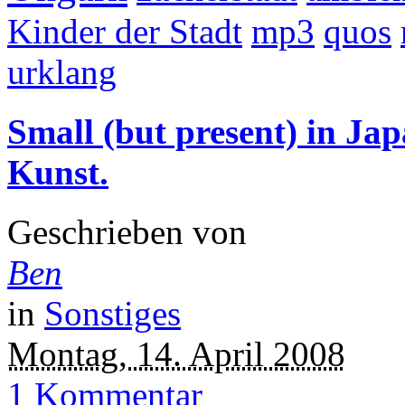
Kinder der Stadt
mp3
quos
urklang
Small (but present) in Jap
Kunst.
Geschrieben von
Ben
in
Sonstiges
Montag, 14. April 2008
1 Kommentar