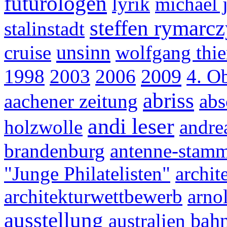
futurologen
lyrik
michael j
steffen rymarc
stalinstadt
unsinn
cruise
wolfgang thie
2009
1998
2003
2006
4. O
abriss
aachener zeitung
abs
andi leser
holzwolle
andre
brandenburg
antenne-stamm
"Junge Philatelisten"
archit
architekturwettbewerb
arno
ausstellung
bahn
australien