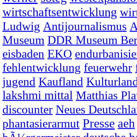
wirtschaftsentwicklung
wir
Ludwig
Antijournalismus
A
Museum
DDR Museum Ber
eisbaden
EKO
endurbanisi
fehlentwicklung
feuerwehr
jugend
Kaufland
Kulturlan
lakshmi mittal
Matthias Pla
discounter
Neues Deutschl
Presse
phantasierarmut
aeh