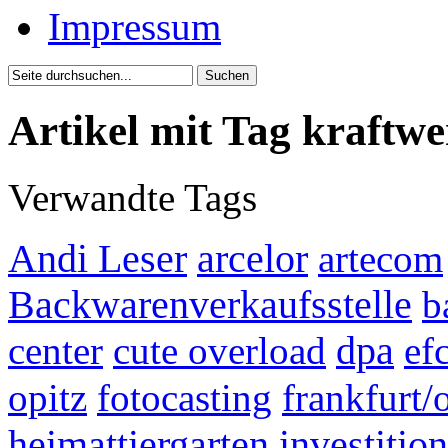
Impressum
Artikel mit Tag kraftw
Verwandte Tags
Andi Leser
arcelor
artecom
Backwarenverkaufsstelle
b
center
cute overload
dpa
efc
opitz
fotocasting
frankfurt/
heimattiergarten
investition