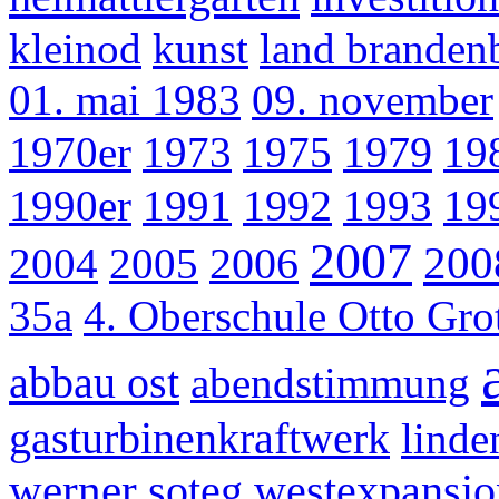
kleinod
kunst
land branden
01. mai 1983
09. november
1970er
1973
1975
1979
19
1990er
1991
1992
1993
19
2007
200
2004
2005
2006
35a
4. Oberschule Otto Gr
abbau ost
abendstimmung
gasturbinenkraftwerk
linde
werner
soteg
westexpansio