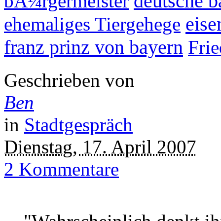
bÃ¼rgermeister
deutsche b
eise
ehemaliges Tiergehege
franz prinz von bayern
Fri
Geschrieben von
Ben
in
Stadtgespräch
Dienstag, 17. April 2007
2 Kommentare