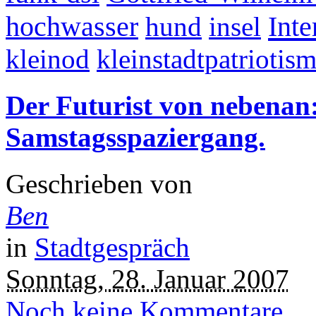
Inte
hochwasser
hund
insel
kleinod
kleinstadtpatriotis
Der Futurist von nebenan:
Samstagsspaziergang.
Geschrieben von
Ben
in
Stadtgespräch
Sonntag, 28. Januar 2007
Noch keine Kommentare