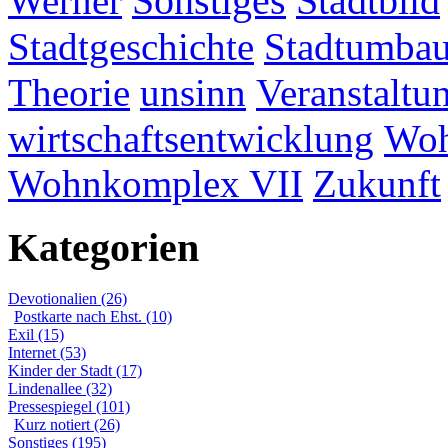
Werner
Sonstiges
Stadtbild
Stadtgeschichte
Stadtumba
Theorie
unsinn
Veranstaltu
wirtschaftsentwicklung
Woh
Wohnkomplex VII
Zukunft
Kategorien
Devotionalien (26)
Postkarte nach Ehst. (10)
Exil (15)
Internet (53)
Kinder der Stadt (17)
Lindenallee (32)
Pressespiegel (101)
Kurz notiert (26)
Sonstiges (195)