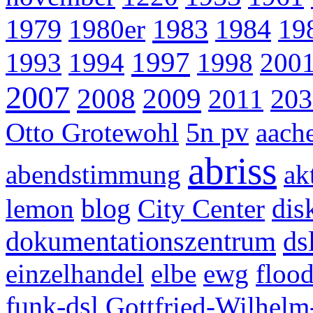
1983
1979
1980er
1984
19
1997
1993
1994
1998
200
2007
2008
2009
2011
203
Otto Grotewohl
5n pv
aach
abriss
abendstimmung
ak
lemon
blog
City Center
dis
dokumentationszentrum
ds
einzelhandel
elbe
ewg
floo
funk-dsl
Gottfried-Wilhelm