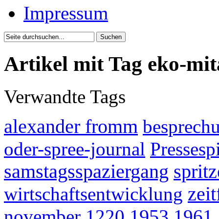
Impressum
Artikel mit Tag eko-mit
Verwandte Tags
alexander fromm
besprech
oder-spree-journal
Pressesp
samstagsspaziergang
spritz
wirtschaftsentwicklung
zei
november
1220
1953
1961