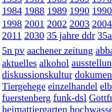
1984
1988
1989
1990
1990
2003
1998
2001
2002
2004
2011
2030
35 jahre ddr
35a
abb
5n pv
aachener zeitung
ausstellu
aktuelles
alkohol
dokument
diskussionskultur
Tiergehege
einzelhandel
el
fuerstenberg
funk-dsl
Gottf
heimattiergarten
hochwass