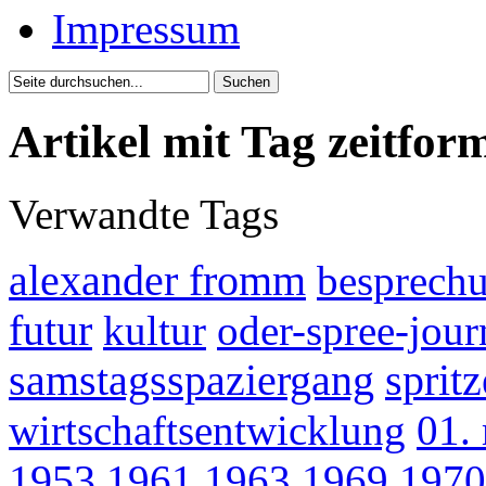
Impressum
Artikel mit Tag zeitfor
Verwandte Tags
alexander fromm
besprech
futur
kultur
oder-spree-jour
samstagsspaziergang
spritz
wirtschaftsentwicklung
01.
1953
1961
1963
1969
1970