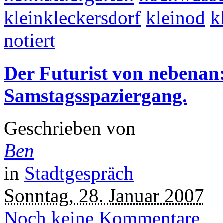
kleinkleckersdorf
kleinod
k
notiert
Der Futurist von nebenan:
Samstagsspaziergang.
Geschrieben von
Ben
in
Stadtgespräch
Sonntag, 28. Januar 2007
Noch keine Kommentare