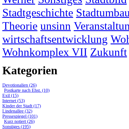
Stadtgeschichte
Stadtumba
Theorie
unsinn
Veranstaltu
wirtschaftsentwicklung
Woh
Wohnkomplex VII
Zukunft
Kategorien
Devotionalien (26)
Postkarte nach Ehst. (10)
Exil (15)
Internet (53)
Kinder der Stadt (17)
Lindenallee (32)
Pressespiegel (101)
Kurz notiert (26)
Sonstiges (195)