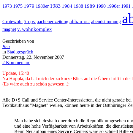
1983
1979
1984
1989
1973
1975
1980er
1988
1990
1990er
1991
a
abbau ost
5n pv
Grotewohl
aachener zeitung
abendstimmung
v. wohnkomplex
magnet
Geschrieben von
Ben
in
Stadtgespräch
Donnerstag, 22. November 2007
2 Kommentare
Update, 15:40
Na Hoppla, da hat mich der zu kurze Blick auf die Überschrift in de
(Es wäre auch zu schön gewesen..):
Alle D+S Call und Service Center-Interessierten, die nicht gerade bei
Textikaufhaus "Magnet" weilen, können heute in der Ostthüringer Z
Man habe sich deshalb quer durch die Republik umgesehen und 
und eine hohe Verfügbarkeit von Arbeitskräften, die dienstleis
Beim Neuaufbau eines Service-Centers wäre so schnell Hilfe v