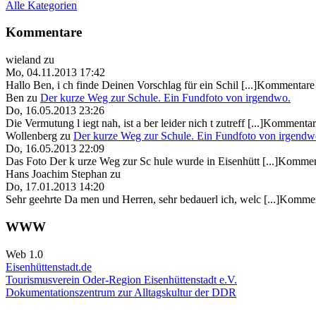
Alle Kategorien
Kommentare
wieland
zu
Mo, 04.11.2013 17:42
Hallo Ben, i ch finde Deinen Vorschlag für ein Schil [...]Kommentare 
Ben
zu
Der kurze Weg zur Schule. Ein Fundfoto von irgendwo.
Do, 16.05.2013 23:26
Die Vermutung l iegt nah, ist a ber leider nich t zutreff [...]Kommentar
Wollenberg
zu
Der kurze Weg zur Schule. Ein Fundfoto von irgendw
Do, 16.05.2013 22:09
Das Foto Der k urze Weg zur Sc hule wurde in Eisenhütt [...]Kommen
Hans Joachim Stephan
zu
Do, 17.01.2013 14:20
Sehr geehrte Da men und Herren, sehr bedauerl ich, welc [...]Kommen
WWW
Web 1.0
Eisenhüttenstadt.de
Tourismusverein Oder-Region Eisenhüttenstadt e.V.
Dokumentationszentrum
zur Alltagskultur der DDR