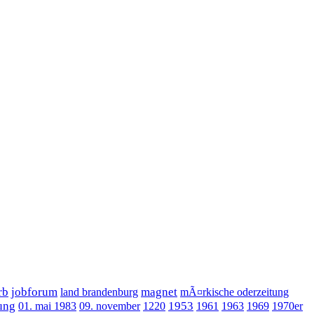
rb
jobforum
magnet
land brandenburg
mÃ¤rkische oderzeitung
ung
1953
01. mai 1983
09. november
1220
1961
1963
1969
1970er