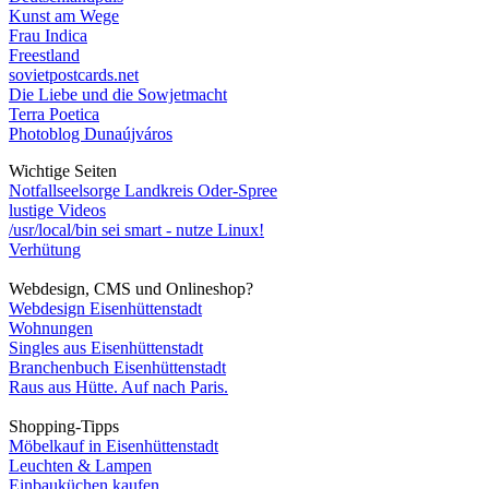
Kunst am Wege
Frau Indica
Freestland
sovietpostcards.net
Die Liebe und die Sowjetmacht
Terra Poetica
Photoblog Dunaújváros
Wichtige Seiten
Notfallseelsorge Landkreis Oder-Spree
lustige Videos
/usr/local/bin sei smart - nutze Linux!
Verhütung
Webdesign, CMS und Onlineshop?
Webdesign Eisenhüttenstadt
Wohnungen
Singles aus Eisenhüttenstadt
Branchenbuch Eisenhüttenstadt
Raus aus Hütte. Auf nach Paris.
Shopping-Tipps
Möbelkauf in Eisenhüttenstadt
Leuchten & Lampen
Einbauküchen kaufen