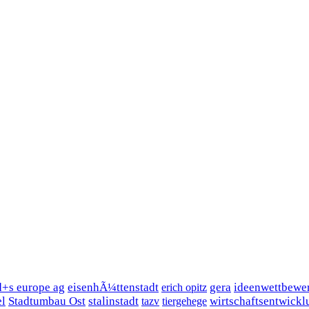
d+s europe ag
eisenhÃ¼ttenstadt
gera
ideenwettbewe
erich opitz
el
Stadtumbau Ost
stalinstadt
wirtschaftsentwickl
tazv
tiergehege