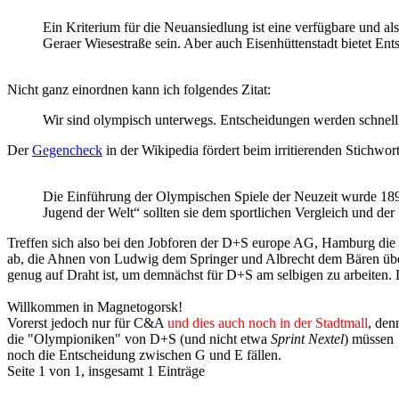
Ein Kriterium für die Neuansiedlung ist eine verfügbare und al
Geraer Wiesestraße sein. Aber auch Eisenhüttenstadt bietet Ents
Nicht ganz einordnen kann ich folgendes Zitat:
Wir sind olympisch unterwegs. Entscheidungen werden schnell 
Der
Gegencheck
in der Wikipedia fördert beim irritierenden Stichwor
Die Einführung der Olympischen Spiele der Neuzeit wurde 1894
Jugend der Welt“ sollten sie dem sportlichen Vergleich und de
Treffen sich also bei den Jobforen der D+S europe AG, Hamburg die 
ab, die Ahnen von Ludwig dem Springer und Albrecht dem Bären über
genug auf Draht ist, um demnächst für D+S am selbigen zu arbeiten.
Willkommen in Magnetogorsk!
Vorerst jedoch nur für C&A
und dies auch noch in der Stadtmall
, den
die "Olympioniken" von D+S (und nicht etwa
Sprint Nextel
) müssen
noch die Entscheidung zwischen G und E fällen.
Seite 1 von 1, insgesamt 1 Einträge