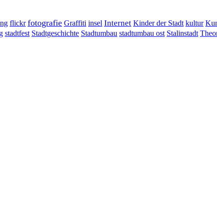
fotografie
ung
flickr
Graffiti
Internet
insel
Kinder der Stadt
kultur
Kun
g
stadtumbau ost
Stalinstadt
stadtfest
Stadtgeschichte
Stadtumbau
Theor