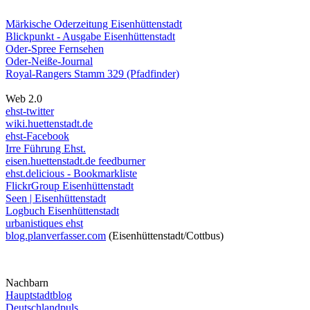
Märkische Oderzeitung Eisenhüttenstadt
Blickpunkt - Ausgabe Eisenhüttenstadt
Oder-Spree Fernsehen
Oder-Neiße-Journal
Royal-Rangers Stamm 329 (Pfadfinder)
Web 2.0
ehst-twitter
wiki.huettenstadt.de
ehst-Facebook
Irre Führung Ehst.
eisen.huettenstadt.de feedburner
ehst.delicious - Bookmarkliste
FlickrGroup Eisenhüttenstadt
Seen | Eisenhüttenstadt
Logbuch Eisenhüttenstadt
urbanistiques ehst
blog.planverfasser.com
(Eisenhüttenstadt/Cottbus)
Nachbarn
Hauptstadtblog
Deutschlandpuls