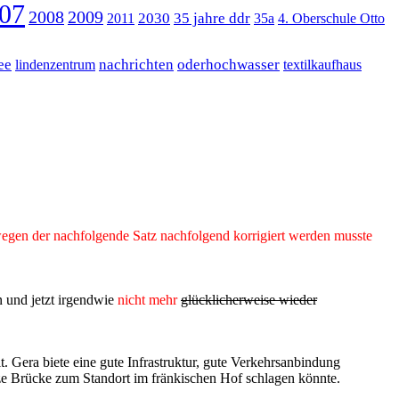
07
2008
2009
2030
35 jahre ddr
2011
35a
4. Oberschule Otto
ee
nachrichten
oderhochwasser
lindenzentrum
textilkaufhaus
wegen der nachfolgende Satz nachfolgend korrigiert werden musste
 und jetzt irgendwie
nicht mehr
glücklicherweise wieder
 Gera biete eine gute Infrastruktur, gute Verkehrsanbindung
urze Brücke zum Standort im fränkischen Hof schlagen könnte.