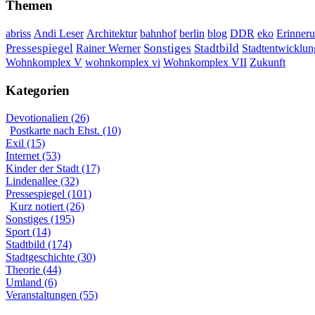
Themen
DDR
Erinner
abriss
Andi Leser
Architektur
bahnhof
berlin
blog
eko
Sonstiges
Pressespiegel
Rainer Werner
Stadtbild
Stadtentwicklun
Wohnkomplex VII
Wohnkomplex V
wohnkomplex vi
Zukunft
Kategorien
Devotionalien (26)
Postkarte nach Ehst. (10)
Exil (15)
Internet (53)
Kinder der Stadt (17)
Lindenallee (32)
Pressespiegel (101)
Kurz notiert (26)
Sonstiges (195)
Sport (14)
Stadtbild (174)
Stadtgeschichte (30)
Theorie (44)
Umland (6)
Veranstaltungen (55)