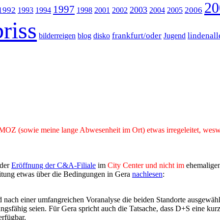
20
1997
2003
1992
2006
1993
1994
1998
2001
2002
2004
2005
briss
frankfurt/oder
lindenall
bilderreigen
blog
disko
Jugend
r MOZ (sowie meine lange Abwesenheit im Ort) etwas irregeleitet, wes
 der
Eröffnung der C&A-Filiale
im
City Center und nicht im
ehemaligen
eitung etwas über die Bedingungen in Gera
nachlesen
:
nach einer umfangreichen Voranalyse die beiden Standorte ausgewählt.
tungsfähig seien. Für Gera spricht auch die Tatsache, dass D+S eine k
erfügbar.