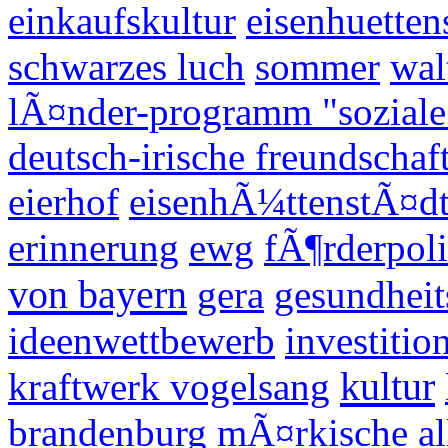
einkaufskultur
eisenhuetten
schwarzes luch
sommer
wal
lÃ¤nder-programm "soziale 
deutsch-irische freundschaf
eierhof
eisenhÃ¼ttenstÃ¤d
erinnerung
ewg
fÃ¶rderpoli
von bayern
gera
gesundheit
ideenwettbewerb
investitio
kultur
kraftwerk vogelsang
brandenburg
mÃ¤rkische al