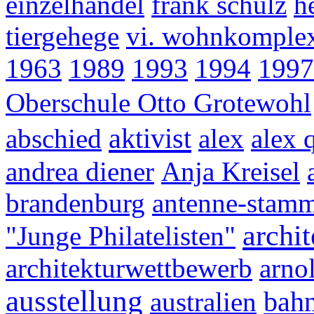
einzelhandel
frank schulz
h
tiergehege
vi. wohnkomple
1963
1989
1993
1994
1997
Oberschule Otto Grotewohl
aktivist
abschied
alex
alex 
andrea diener
Anja Kreisel
brandenburg
antenne-stamm
archit
"Junge Philatelisten"
architekturwettbewerb
arno
ausstellung
bahn
australien