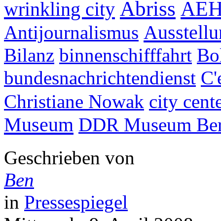
Abriss
AE
wrinkling city
Ausstell
Antijournalismus
Bilanz
binnenschifffahrt
Bo
bundesnachrichtendienst
C'
Christiane Nowak
city cent
Museum
DDR Museum Ber
Geschrieben von
Ben
in
Pressespiegel