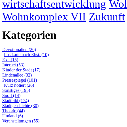
wirtschaftsentwicklung
Woh
Wohnkomplex VII
Zukunft
Kategorien
Devotionalien (26)
Postkarte nach Ehst. (10)
Exil (15)
Internet (53)
Kinder der Stadt (17)
Lindenallee (32)
Pressespiegel (101)
Kurz notiert (26)
Sonstiges (195)
Sport (14)
Stadtbild (174)
Stadtgeschichte (30)
Theorie (44)
Umland (6)
Veranstaltungen (55)