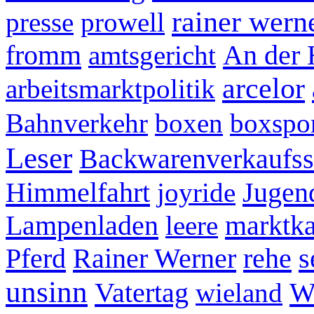
rainer wern
presse
prowell
fromm
An der 
amtsgericht
arcelor
arbeitsmarktpolitik
Bahnverkehr
boxen
boxspo
Leser
Backwarenverkaufsst
Himmelfahrt
Jugen
joyride
Lampenladen
marktk
leere
Pferd
Rainer Werner
rehe
s
unsinn
Vatertag
Wi
wieland