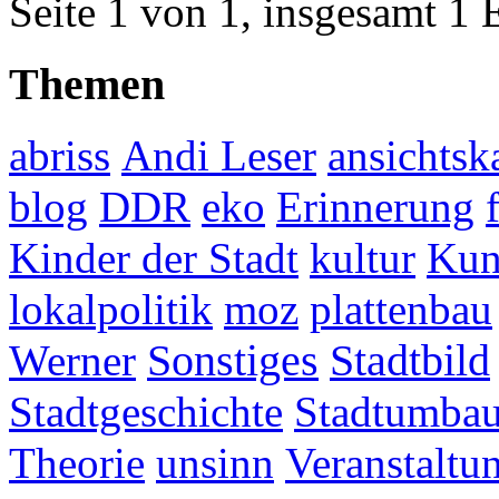
Seite 1 von 1, insgesamt 1 
Themen
abriss
Andi Leser
ansichtsk
blog
DDR
eko
Erinnerung
Kinder der Stadt
kultur
Kun
lokalpolitik
moz
plattenbau
Werner
Sonstiges
Stadtbild
Stadtgeschichte
Stadtumba
Theorie
unsinn
Veranstaltu