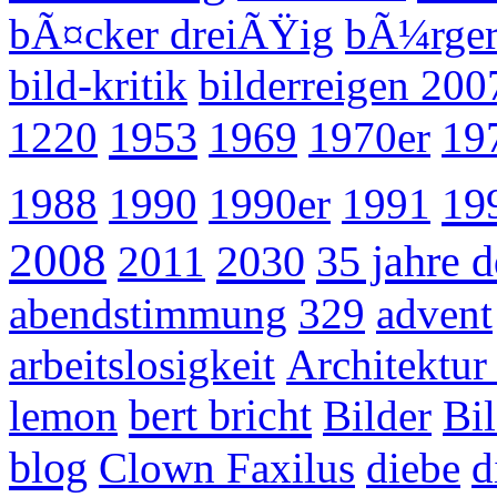
bÃ¤cker dreiÃŸig
bÃ¼rger
bild-kritik
bilderreigen 200
1953
1220
1969
1970er
19
19
1988
1990
1990er
1991
2008
2030
35 jahre d
2011
abendstimmung
329
advent
arbeitslosigkeit
Architektur 
bert bricht
lemon
Bilder
Bi
blog
Clown Faxilus
diebe
d