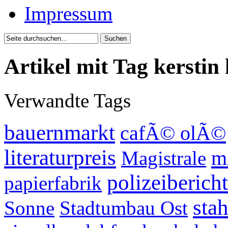
Impressum
Artikel mit Tag kerstin 
Verwandte Tags
bauernmarkt
cafÃ© olÃ©
literaturpreis
m
Magistrale
polizeibericht
papierfabrik
stah
Sonne
Stadtumbau Ost