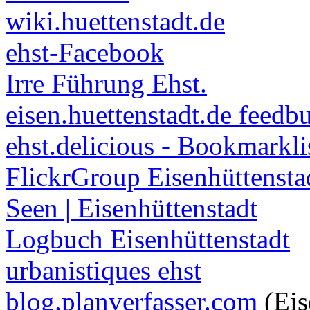
wiki.huettenstadt.de
ehst-Facebook
Irre Führung Ehst.
eisen.huettenstadt.de feedb
ehst.delicious - Bookmarkli
FlickrGroup Eisenhüttensta
Seen | Eisenhüttenstadt
Logbuch Eisenhüttenstadt
urbanistiques ehst
blog.planverfasser.com
(Eis