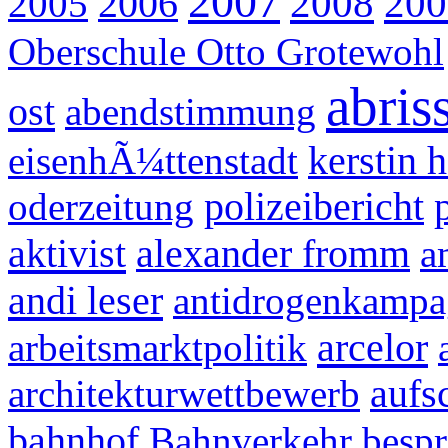
2007
2008
200
2005
2006
Oberschule Otto Grotewohl
abris
ost
abendstimmung
eisenhÃ¼ttenstadt
kerstin 
oderzeitung
polizeibericht
aktivist
alexander fromm
a
andi leser
antidrogenkampa
arcelor
arbeitsmarktpolitik
architekturwettbewerb
aufs
bahnhof
Bahnverkehr
besp