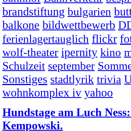
but
brandstiftung
bulgarien
balkone
bildwettbewerb
D
fo
ferienlagertauglich
flickr
wolf-theater
ipernity
kino
m
Schulzeit
september
Sommer
Sonstiges
stadtlyrik
trivia
U
wohnkomplex iv
yahoo
Hundstage am Luch Ness:
Kempowski.