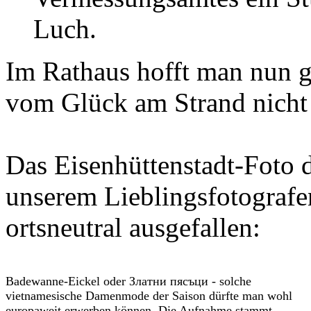
Luch.
Im Rathaus hofft man nun ga
vom Glück am Strand nicht d
Das Eisenhüttenstadt-Foto d
unserem Lieblingsfotografe
ortsneutral ausgefallen:
Badewanne-Eickel oder Златни пясъци - solche
vietnamesische Damenmode der Saison dürfte man wohl
europaweit erwerben können. Die Aufnahme stammt