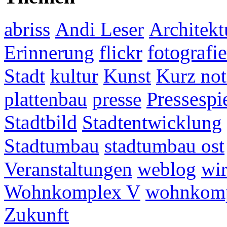
abriss
Andi Leser
Architekt
fotografie
Erinnerung
flickr
Stadt
kultur
Kunst
Kurz not
plattenbau
presse
Pressespi
Stadtbild
Stadtentwicklung
Stadtumbau
stadtumbau ost
Veranstaltungen
weblog
wir
Wohnkomplex V
wohnkomp
Zukunft