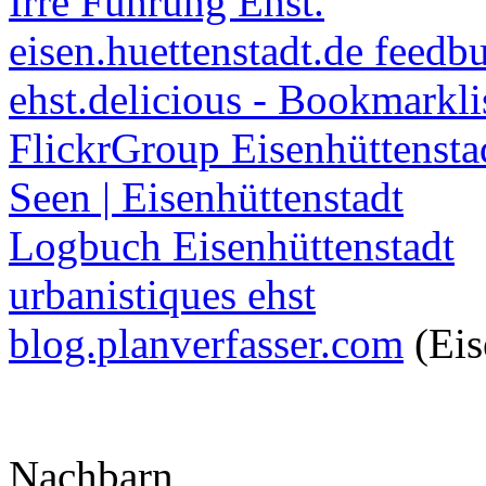
Irre Führung Ehst.
eisen.huettenstadt.de feedb
ehst.delicious - Bookmarkli
FlickrGroup Eisenhüttensta
Seen | Eisenhüttenstadt
Logbuch Eisenhüttenstadt
urbanistiques ehst
blog.planverfasser.com
(Eis
Nachbarn