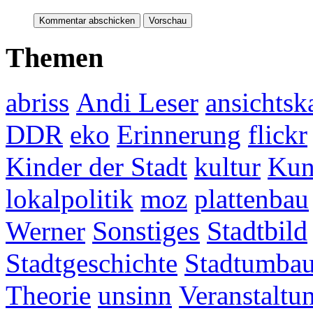
Themen
abriss
Andi Leser
ansichtsk
DDR
eko
Erinnerung
flickr
Kinder der Stadt
kultur
Kun
lokalpolitik
moz
plattenbau
Werner
Sonstiges
Stadtbild
Stadtgeschichte
Stadtumba
Theorie
unsinn
Veranstaltu