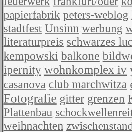
feuerwerk
frankfurt/oder
ko
papierfabrik
peters-weblog
stadtfest
Unsinn
werbung
w
literaturpreis
schwarzes lu
balkone
bildw
kempowski
ipernity
wohnkomplex iv
casanova
club marchwitza
Fotografie
gitter
grenzen
Plattenbau
schockwellenrei
weihnachten
zwischenstan