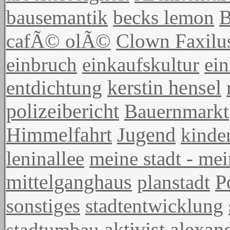
bausemantik
becks lemon
B
cafÃ© olÃ©
Clown Faxilu
einbruch
einkaufskultur
ein
entdichtung
kerstin hensel
polizeibericht
Bauernmarkt
Himmelfahrt
Jugend
kinde
leninallee
meine stadt - mei
mittelganghaus
planstadt
P
sonstiges
stadtentwicklung
aktivist
stadtumbau
alexan