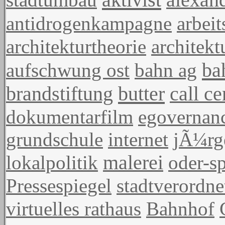
antidrogenkampagne
arbeit
architekturtheorie
architek
ba
aufschwung ost
bahn ag
butter
brandstiftung
call ce
dokumentarfilm
egovernan
grundschule
internet
jÃ¼rg
lokalpolitik
malerei
oder-sp
Pressespiegel
stadtverordn
virtuelles rathaus
Bahnhof