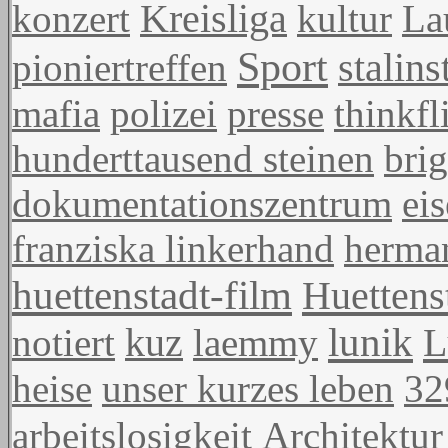
konzert
Kreisliga
kultur
La
Sport
pioniertreffen
stalins
mafia
polizei
presse
thinkfl
hunderttausend steinen
brig
dokumentationszentrum
eis
franziska linkerhand
herma
huettenstadt-film
Huettens
lunik
L
notiert
kuz
laemmy
heise
unser kurzes leben
32
arbeitslosigkeit
Architektur