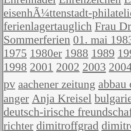
eisenhÃ¼ttenstadt-philateli
ferienlagertauglich
Frau Dr
Sommerferien
01. mai 198
1975
1980er
1988
1989
19
2003
1998
2001
2002
200
abbau 
pv
aachener zeitung
anger
Anja Kreisel
bulgari
deutsch-irische freundscha
richter
dimitroffgrad
dimit