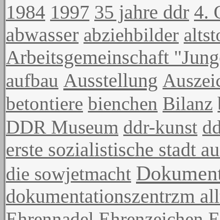
1984
1997
35 jahre ddr
4. 
abwasser
abziehbilder
alts
Arbeitsgemeinschaft "Junge
Ausstellung
aufbau
Auszei
betontiere
bienchen
Bilanz
DDR Museum
ddr-kunst
d
erste sozialistische stadt 
Dokument
die sowjetmacht
dokumentationszentrzm allt
Ehrennadel
Ehrenzeichen
E