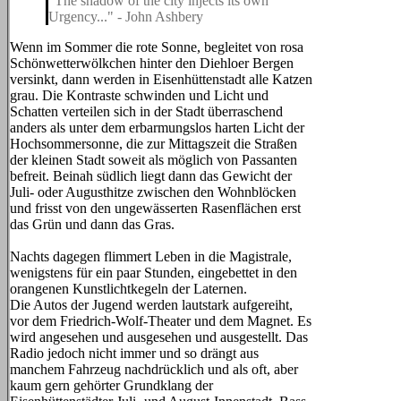
"The shadow of the city injects its own
Urgency..." - John Ashbery
Wenn im Sommer die rote Sonne, begleitet von rosa
Schönwetterwölkchen hinter den Diehloer Bergen
versinkt, dann werden in Eisenhüttenstadt alle Katzen
grau. Die Kontraste schwinden und Licht und
Schatten verteilen sich in der Stadt überraschend
anders als unter dem erbarmungslos harten Licht der
Hochsommersonne, die zur Mittagszeit die Straßen
der kleinen Stadt soweit als möglich von Passanten
befreit. Beinah südlich liegt dann das Gewicht der
Juli- oder Augusthitze zwischen den Wohnblöcken
und frisst von den ungewässerten Rasenflächen erst
das Grün und dann das Gras.
Nachts dagegen flimmert Leben in die Magistrale,
wenigstens für ein paar Stunden, eingebettet in den
orangenen Kunstlichtkegeln der Laternen.
Die Autos der Jugend werden lautstark aufgereiht,
vor dem Friedrich-Wolf-Theater und dem Magnet. Es
wird angesehen und ausgesehen und ausgestellt. Das
Radio jedoch nicht immer und so drängt aus
manchem Fahrzeug nachdrücklich und als oft, aber
kaum gern gehörter Grundklang der