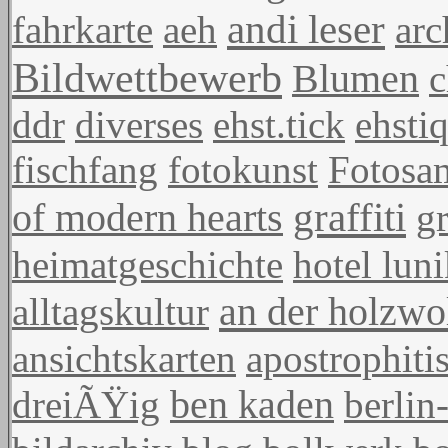
andi leser
fahrkarte
aeh
arc
Bildwettbewerb
Blumen
c
ddr
diverses
ehst.tick
ehsti
fischfang
fotokunst
Fotosa
graffiti
of modern hearts
gr
heimatgeschichte
hotel lun
an der holzwo
alltagskultur
ansichtskarten
apostrophiti
dreiÃŸig
ben kaden
berli