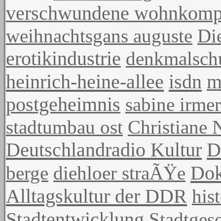
verschwundene wohnkomp
weihnachtsgans auguste
Di
erotikindustrie
denkmalsch
heinrich-heine-allee
isdn
m
postgeheimnis
sabine irmer
stadtumbau ost
Christiane
Deutschlandradio Kultur
D
Dok
berge
diehloer straÃŸe
Alltagskultur der DDR
his
Stadtentwicklung
Stadtges