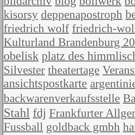
bildarchiv
blog
bollwerk
b
kisorsy
deppenapostroph
be
friedrich wolf
friedrich-wol
Kulturland Brandenburg 2
obelisk
platz des himmlisc
Silvester
theatertage
Verans
ansichtspostkarte
argentini
backwarenverkaufsstelle
Ba
Stahl
fdj
Frankfurter Allge
Fussball
goldback gmbh
ha