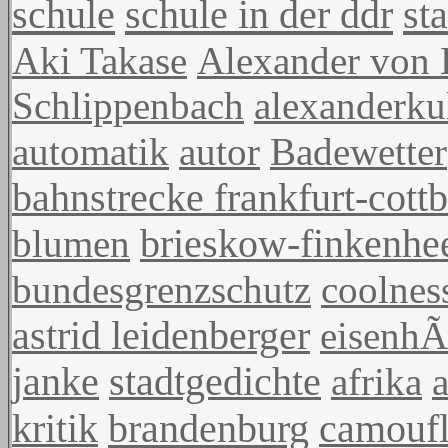
schule
schule in der ddr
st
Aki Takase
Alexander von
Schlippenbach
alexanderku
automatik
autor
Badewetter
bahnstrecke frankfurt-cott
blumen
brieskow-finkenhe
bundesgrenzschutz
coolnes
astrid leidenberger
eisenhÃ
janke
stadtgedichte
afrika
a
brandenburg
kritik
camouf