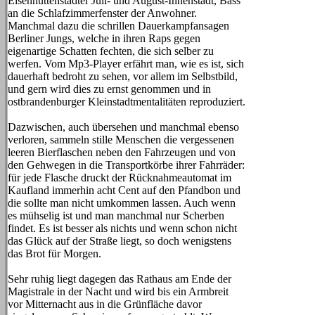
Eisenhüttenstädter Juli- und August-Innenstadt, Bass
an die Schlafzimmerfenster der Anwohner.
Manchmal dazu die schrillen Dauerkampfansagen
Berliner Jungs, welche in ihren Raps gegen
eigenartige Schatten fechten, die sich selber zu
werfen. Vom Mp3-Player erfährt man, wie es ist, sich
dauerhaft bedroht zu sehen, vor allem im Selbstbild,
und gern wird dies zu ernst genommen und in
ostbrandenburger Kleinstadtmentalitäten reproduziert.
Dazwischen, auch übersehen und manchmal ebenso
verloren, sammeln stille Menschen die vergessenen
leeren Bierflaschen neben den Fahrzeugen und von
den Gehwegen in die Transportkörbe ihrer Fahrräder:
für jede Flasche druckt der Rücknahmeautomat im
Kaufland immerhin acht Cent auf den Pfandbon und
die sollte man nicht umkommen lassen. Auch wenn
es mühselig ist und man manchmal nur Scherben
findet. Es ist besser als nichts und wenn schon nicht
das Glück auf der Straße liegt, so doch wenigstens
das Brot für Morgen.
Sehr ruhig liegt dagegen das Rathaus am Ende der
Magistrale in der Nacht und wird bis ein Armbreit
vor Mitternacht aus in die Grünfläche davor