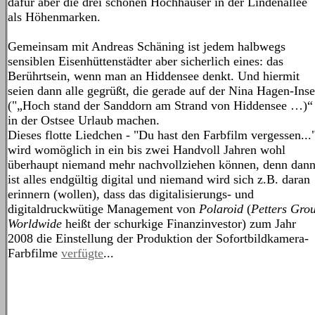
dafür aber die drei schönen Hochhäuser in der Lindenallee
als Höhenmarken.
Gemeinsam mit Andreas Schäning ist jedem halbwegs
sensiblen Eisenhüttenstädter aber sicherlich eines: das
Berührtsein, wenn man an Hiddensee denkt. Und hiermit
seien dann alle gegrüßt, die gerade auf der Nina Hagen-Inse
("„Hoch stand der Sanddorn am Strand von Hiddensee …)“
in der Ostsee Urlaub machen.
Dieses flotte Liedchen - "Du hast den Farbfilm vergessen..."
wird womöglich in ein bis zwei Handvoll Jahren wohl
überhaupt niemand mehr nachvollziehen können, denn dan
ist alles endgültig digital und niemand wird sich z.B. daran
erinnern (wollen), dass das digitalisierungs- und
digitaldruckwütige Management von
Polaroid
(
Petters Gro
Worldwide
heißt der schurkige Finanzinvestor) zum Jahr
2008 die Einstellung der Produktion der Sofortbildkamera-
Farbfilme
verfügte
...