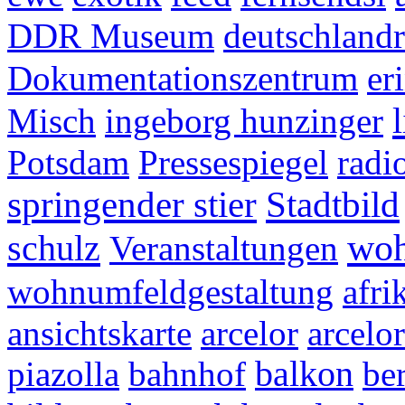
DDR Museum
deutschlandr
Dokumentationszentrum
er
Misch
ingeborg hunzinger
Potsdam
Pressespiegel
radi
springender stier
Stadtbild
woh
schulz
Veranstaltungen
wohnumfeldgestaltung
afri
ansichtskarte
arcelor
arcelor
piazolla
bahnhof
balkon
be