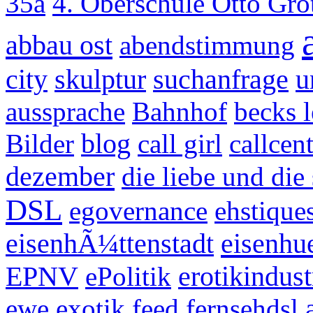
35a
4. Oberschule Otto Gr
abbau ost
abendstimmung
city
skulptur
suchanfrage
u
aussprache
Bahnhof
becks 
Bilder
blog
call girl
callcen
dezember
die liebe und di
DSL
egovernance
ehstique
eisenhue
eisenhÃ¼ttenstadt
EPNV
ePolitik
erotikindust
ewe
exotik
feed
fernsehdsl