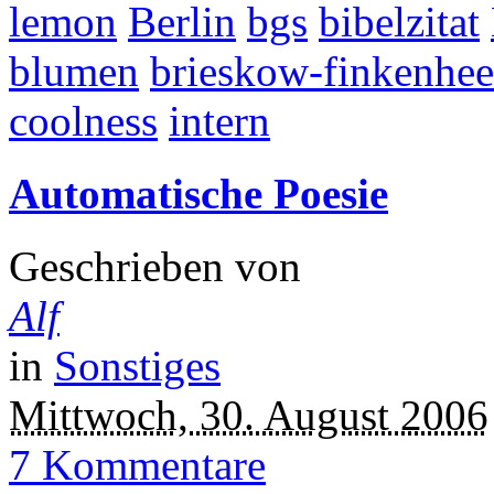
lemon
Berlin
bgs
bibelzitat
blumen
brieskow-finkenhee
coolness
intern
Automatische Poesie
Geschrieben von
Alf
in
Sonstiges
Mittwoch, 30. August 2006
7 Kommentare