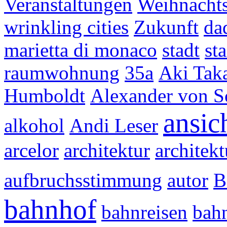
Veranstaltungen
Weihnachts
wrinkling cities
Zukunft
da
marietta di monaco
stadt
st
raumwohnung
35a
Aki Tak
Humboldt
Alexander von S
ansic
alkohol
Andi Leser
arcelor
architektur
architekt
aufbruchsstimmung
autor
B
bahnhof
bahnreisen
bahn