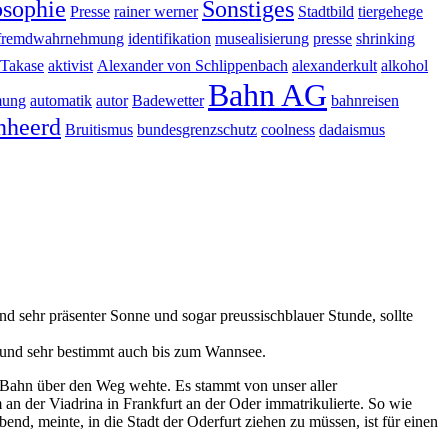
osophie
Sonstiges
Presse
rainer werner
Stadtbild
tiergehege
fremdwahrnehmung
identifikation
musealisierung
presse
shrinking
 Takase
aktivist
Alexander von Schlippenbach
alexanderkult
alkohol
Bahn AG
mung
automatik
autor
Badewetter
bahnreisen
nheerd
Bruitismus
bundesgrenzschutz
coolness
dadaismus
and sehr präsenter Sonne und sogar preussischblauer Stunde, sollte
e und sehr bestimmt auch bis zum Wannsee.
S-Bahn über den Weg wehte. Es stammt von unser aller
n der Viadrina in Frankfurt an der Oder immatrikulierte. So wie
nd, meinte, in die Stadt der Oderfurt ziehen zu müssen, ist für einen