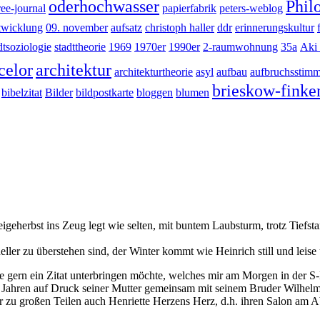
oderhochwasser
Phil
ree-journal
papierfabrik
peters-weblog
ntwicklung
09. november
aufsatz
christoph haller
ddr
erinnerungskultur
dtsoziologie
stadttheorie
1969
1970er
1990er
2-raumwohnung
35a
Aki
celor
architektur
architekturtheorie
asyl
aufbau
aufbruchsstim
brieskow-finke
bibelzitat
Bilder
bildpostkarte
bloggen
blumen
igeherbst ins Zeug legt wie selten, mit buntem Laubsturm, trotz Tiefst
ler zu überstehen sind, der Winter kommt wie Heinrich still und leis
eute gern ein Zitat unterbringen möchte, welches mir am Morgen in der 
Jahren auf Druck seiner Mutter gemeinsam mit seinem Bruder Wilhelm a
zu großen Teilen auch Henriette Herzens Herz, d.h. ihren Salon am Abe