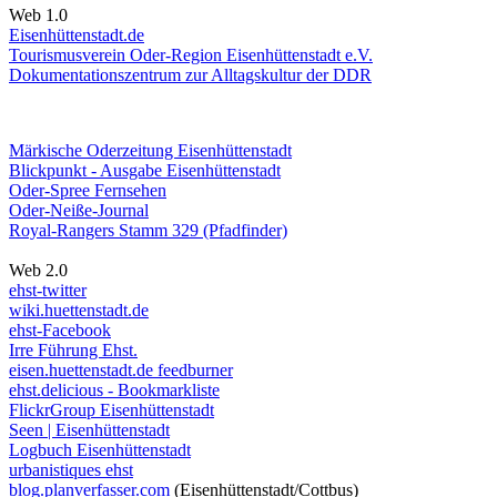
Web 1.0
Eisenhüttenstadt.de
Tourismusverein Oder-Region Eisenhüttenstadt e.V.
Dokumentationszentrum
zur Alltagskultur der DDR
Märkische Oderzeitung Eisenhüttenstadt
Blickpunkt - Ausgabe Eisenhüttenstadt
Oder-Spree Fernsehen
Oder-Neiße-Journal
Royal-Rangers Stamm 329 (Pfadfinder)
Web 2.0
ehst-twitter
wiki.huettenstadt.de
ehst-Facebook
Irre Führung Ehst.
eisen.huettenstadt.de feedburner
ehst.delicious - Bookmarkliste
FlickrGroup Eisenhüttenstadt
Seen | Eisenhüttenstadt
Logbuch Eisenhüttenstadt
urbanistiques ehst
blog.planverfasser.com
(Eisenhüttenstadt/Cottbus)