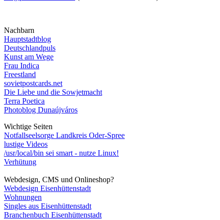
Nachbarn
Hauptstadtblog
Deutschlandpuls
Kunst am Wege
Frau Indica
Freestland
sovietpostcards.net
Die Liebe und die Sowjetmacht
Terra Poetica
Photoblog Dunaújváros
Wichtige Seiten
Notfallseelsorge Landkreis Oder-Spree
lustige Videos
/usr/local/bin sei smart - nutze Linux!
Verhütung
Webdesign, CMS und Onlineshop?
Webdesign Eisenhüttenstadt
Wohnungen
Singles aus Eisenhüttenstadt
Branchenbuch Eisenhüttenstadt