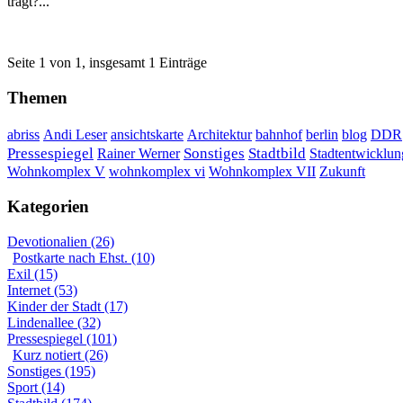
trägt?...
Seite 1 von 1, insgesamt 1 Einträge
Themen
DDR
abriss
Andi Leser
ansichtskarte
Architektur
bahnhof
berlin
blog
Sonstiges
Pressespiegel
Rainer Werner
Stadtbild
Stadtentwicklun
Wohnkomplex VII
Wohnkomplex V
wohnkomplex vi
Zukunft
Kategorien
Devotionalien (26)
Postkarte nach Ehst. (10)
Exil (15)
Internet (53)
Kinder der Stadt (17)
Lindenallee (32)
Pressespiegel (101)
Kurz notiert (26)
Sonstiges (195)
Sport (14)