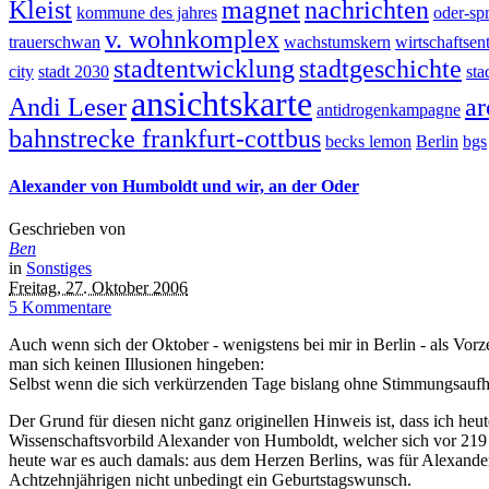
Kleist
magnet
nachrichten
kommune des jahres
oder-sp
v. wohnkomplex
trauerschwan
wachstumskern
wirtschaftse
stadtentwicklung
stadtgeschichte
city
stadt 2030
sta
ansichtskarte
Andi Leser
ar
antidrogenkampagne
bahnstrecke frankfurt-cottbus
becks lemon
Berlin
bgs
Alexander von Humboldt und wir, an der Oder
Geschrieben von
Ben
in
Sonstiges
Freitag, 27. Oktober 2006
5 Kommentare
Auch wenn sich der Oktober - wenigstens bei mir in Berlin - als Vorze
man sich keinen Illusionen hingeben:
Selbst wenn die sich verkürzenden Tage bislang ohne Stimmungsaufhel
Der Grund für diesen nicht ganz originellen Hinweis ist, dass ich h
Wissenschaftsvorbild Alexander von Humboldt, welcher sich vor 219 
heute war es auch damals: aus dem Herzen Berlins, was für Alexander 
Achtzehnjährigen nicht unbedingt ein Geburtstagswunsch.