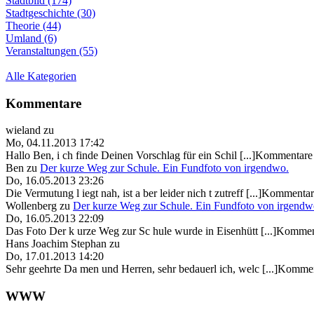
Stadtbild (174)
Stadtgeschichte (30)
Theorie (44)
Umland (6)
Veranstaltungen (55)
Alle Kategorien
Kommentare
wieland
zu
Mo, 04.11.2013 17:42
Hallo Ben, i ch finde Deinen Vorschlag für ein Schil [...]Kommentare 
Ben
zu
Der kurze Weg zur Schule. Ein Fundfoto von irgendwo.
Do, 16.05.2013 23:26
Die Vermutung l iegt nah, ist a ber leider nich t zutreff [...]Kommentar
Wollenberg
zu
Der kurze Weg zur Schule. Ein Fundfoto von irgendw
Do, 16.05.2013 22:09
Das Foto Der k urze Weg zur Sc hule wurde in Eisenhütt [...]Kommen
Hans Joachim Stephan
zu
Do, 17.01.2013 14:20
Sehr geehrte Da men und Herren, sehr bedauerl ich, welc [...]Kommen
WWW