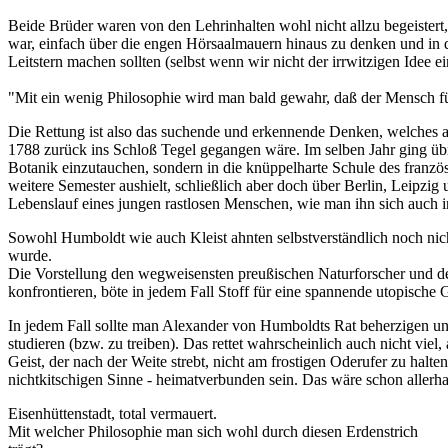
Beide Brüder waren von den Lehrinhalten wohl nicht allzu begeistert
war, einfach über die engen Hörsaalmauern hinaus zu denken und in 
Leitstern machen sollten (selbst wenn wir nicht der irrwitzigen Idee 
"Mit ein wenig Philosophie wird man bald gewahr, daß der Mensch für 
Die Rettung ist also das suchende und erkennende Denken, welches a
1788 zurück ins Schloß Tegel gegangen wäre. Im selben Jahr ging übr
Botanik einzutauchen, sondern in die knüppelharte Schule des französ
weitere Semester aushielt, schließlich aber doch über Berlin, Leipz
Lebenslauf eines jungen rastlosen Menschen, wie man ihn sich auch in
Sowohl Humboldt wie auch Kleist ahnten selbstverständlich noch nicht
wurde.
Die Vorstellung den wegweisensten preußischen Naturforscher und den 
konfrontieren, böte in jedem Fall Stoff für eine spannende utopische G
In jedem Fall sollte man Alexander von Humboldts Rat beherzigen un
studieren (bzw. zu treiben). Das rettet wahrscheinlich auch nicht vi
Geist, der nach der Weite strebt, nicht am frostigen Oderufer zu halt
nichtkitschigen Sinne - heimatverbunden sein. Das wäre schon allerh
Eisenhüttenstadt, total vermauert.
Mit welcher Philosophie man sich wohl durch diesen Erdenstrich