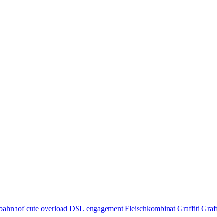
bahnhof
cute overload
DSL
engagement
Fleischkombinat
Graffiti
Graff