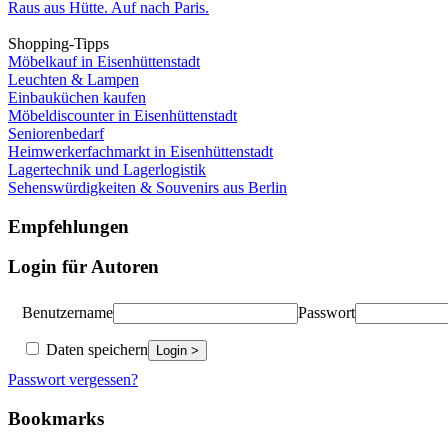
Raus aus Hütte. Auf nach Paris.
Shopping-Tipps
Möbelkauf in Eisenhüttenstadt
Leuchten & Lampen
Einbauküchen kaufen
Möbeldiscounter in Eisenhüttenstadt
Seniorenbedarf
Heimwerkerfachmarkt in Eisenhüttenstadt
Lagertechnik und Lagerlogistik
Sehenswürdigkeiten & Souvenirs aus Berlin
Empfehlungen
Login für Autoren
Benutzername
Passwort
Daten speichern
Passwort vergessen?
Bookmarks