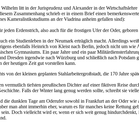
, Wilhelm litt in der Jurisprudenz und Alexander in der Wirtschaftsle
diesem Zusammenhang schrieb er in einem Brief einen bemerkenswerten
eines Kameralistikstudiums an der Viadrina anheim gefallen sind):
jeden Erdenstrich, also auch für die frostigen Ufer der Oder, geboren 
uch ein Studienleben in der Neumark erträglich macht. Allerdings wei
igens ebenfalls Heinrich von Kleist nach Berlin, jedoch nicht um wie 
ischen Gymnasiums. Ein paar Jahre und ein paar Militärdiensterfahrungen
ig und Dresden irgendwie nach Würzburg und schließlich nach Potsdam ge
 der heutigen Zeit gut vorstellen kann.
s von der kleinen geplanten Stahlarbeitergroßstadt, die 170 Jahre späte
vermutlich tiefsten preußischen Dichter auf einer fiktiven Reise durc
eschichte. Falls der Winter lang genug werden sollte, schreibt sie viell
d die dunklen Tage am Oderufer sowohl in Frankfurt an der Oder wie a
el, aber man ahnt immerhin eher, warum es für manches keine Rettung geb
en sein. Doch vielleicht wird er, wenn er sich weit genug hindurchdenkt,
and.