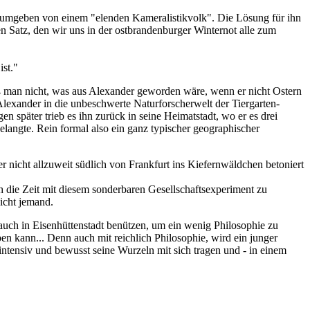
hre umgeben von einem "elenden Kameralistikvolk". Die Lösung für ihn
 Satz, den wir uns in der ostbrandenburger Winternot alle zum
ist."
ß man nicht, was aus Alexander geworden wäre, wenn er nicht Ostern
Alexander in die unbeschwerte Naturforscherwelt der Tiergarten-
 später trieb es ihn zurück in seine Heimatstadt, wo er es drei
langte. Rein formal also ein ganz typischer geographischer
r nicht allzuweit südlich von Frankfurt ins Kiefernwäldchen betoniert
h die Zeit mit diesem sonderbaren Gesellschaftsexperiment zu
eicht jemand.
uch in Eisenhüttenstadt benützen, um ein wenig Philosophie zu
en kann... Denn auch mit reichlich Philosophie, wird ein junger
 intensiv und bewusst seine Wurzeln mit sich tragen und - in einem