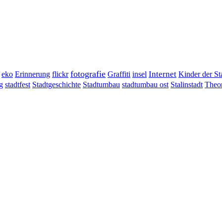
fotografie
Erinnerung
flickr
Graffiti
Internet
eko
insel
Kinder der St
g
stadtumbau ost
Stalinstadt
stadtfest
Stadtgeschichte
Stadtumbau
Theor