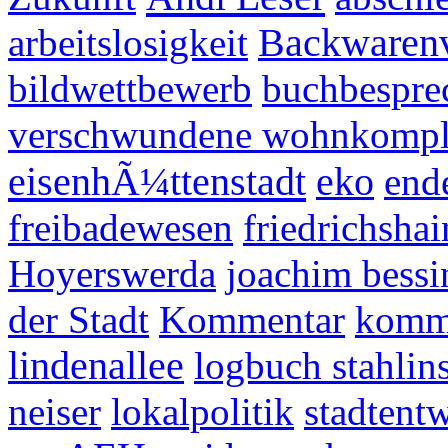
arbeitslosigkeit
Backwarenv
bildwettbewerb
buchbespre
verschwundene wohnkomp
eisenhÃ¼ttenstadt
eko
end
freibadewesen
friedrichshai
Hoyerswerda
joachim bessi
der Stadt
Kommentar
komm
lindenallee
logbuch stahlins
neiser
lokalpolitik
stadtent