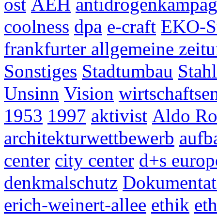
ost
AEH
antidrogenkampa
coolness
dpa
e-craft
EKO-St
frankfurter allgemeine zeit
Sonstiges
Stadtumbau
Stahl
Unsinn
Vision
wirtschaftse
1953
1997
aktivist
Aldo Ro
architekturwettbewerb
aufb
center
city center
d+s europ
denkmalschutz
Dokumentat
erich-weinert-allee
ethik
et