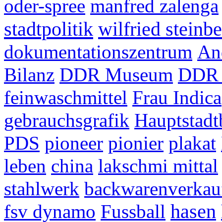
oder-spree
manfred zalenga
stadtpolitik
wilfried steinb
dokumentationszentrum
An
Bilanz
DDR Museum
DDR 
feinwaschmittel
Frau Indica
gebrauchsgrafik
Hauptstadt
PDS
pioneer
pionier
plakat
leben
china
lakschmi mittal
stahlwerk
backwarenverkauf
fsv dynamo
Fussball
hasen