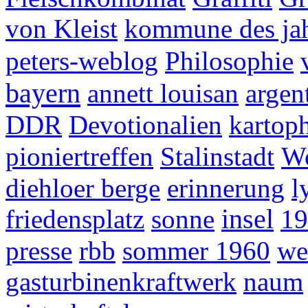
von Kleist
kommune des ja
peters-weblog
Philosophie
bayern
annett louisan
argen
DDR
Devotionalien
kartoph
pioniertreffen
Stalinstadt
Wo
diehloer berge
erinnerung
l
friedensplatz
sonne
insel
19
presse
rbb
sommer 1960
we
gasturbinenkraftwerk
naum