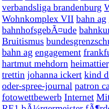
verbandsliga brandenburg
W
Wohnkomplex VII
bahn ag
bahnhofsgebÃ¤ude
bahnku
Bruitismus
bundesgrenzsch
bahn ag
engagement
frankf
hartmut mehdorn
heimattie
trettin
johanna ickert
kind d
oder-spree-journal
patron ca
fotowettbewerb
Internet
Mit
RE1
bÃ¼rgermeister
fÃ¶rd