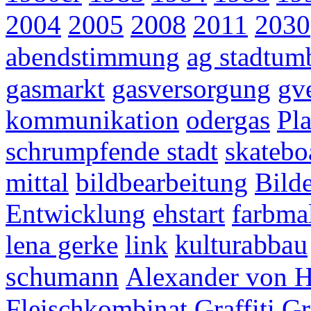
2004
2005
2008
2011
2030
abendstimmung
ag stadtum
gasmarkt
gasversorgung
gv
kommunikation
odergas
Pl
schrumpfende stadt
skatebo
mittal
bildbearbeitung
Bild
Entwicklung
ehstart
farbmal
lena gerke
link
kulturabbau
schumann
Alexander von 
Fleischkombinat
Graffiti
Gr