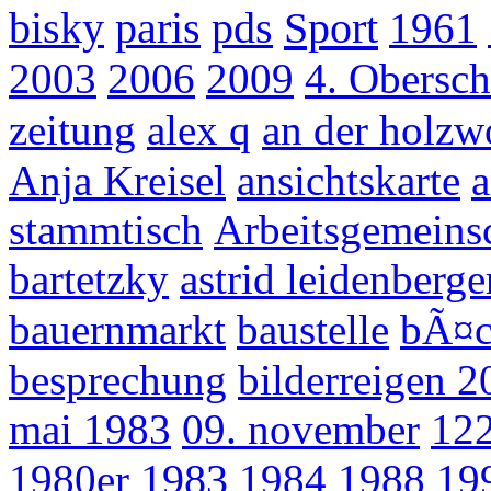
Sport
bisky
paris
pds
1961
2003
2006
2009
4. Obersch
zeitung
alex q
an der holzw
Anja Kreisel
ansichtskarte
a
stammtisch
Arbeitsgemeinsc
bartetzky
astrid leidenberge
bauernmarkt
baustelle
bÃ¤c
besprechung
bilderreigen 2
mai 1983
09. november
12
1980er
1983
1984
1988
19