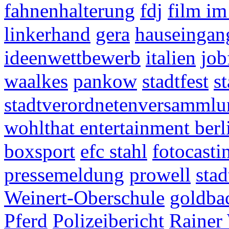
fahnenhalterung
fdj
film i
linkerhand
gera
hauseingan
ideenwettbewerb
italien
jo
waalkes
pankow
stadtfest
s
stadtverordnetenversammlu
wohlthat entertainment berl
boxsport
efc stahl
fotocasti
pressemeldung
prowell
stad
Weinert-Oberschule
goldba
Pferd
Polizeibericht
Rainer