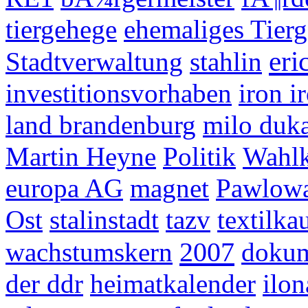
tiergehege
ehemaliges Tier
eri
Stadtverwaltung
stahlin
investitionsvorhaben
iron i
land brandenburg
milo duk
Martin Heyne
Politik
Wahl
europa AG
magnet
Pawlowa
Ost
stalinstadt
tazv
textilka
2007
wachstumskern
dokum
der ddr
heimatkalender
ilon