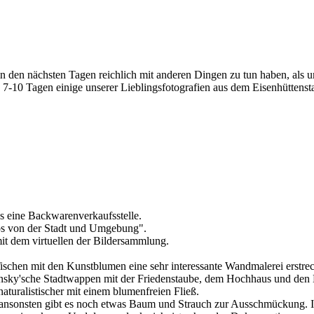
n den nächsten Tagen reichlich mit anderen Dingen zu tun haben, als u
en 7-10 Tagen einige unserer Lieblingsfotografien aus dem Eisenhütten
es eine Backwarenverkaufsstelle.
os von der Stadt und Umgebung".
it dem virtuellen der Bildersammlung.
Tischen mit den Kunstblumen eine sehr interessante Wandmalerei erstrec
sky'sche Stadtwappen mit der Friedenstaube, dem Hochhaus und den Ho
aturalistischer mit einem blumenfreien Fließ.
nsonsten gibt es noch etwas Baum und Strauch zur Ausschmückung. Insg