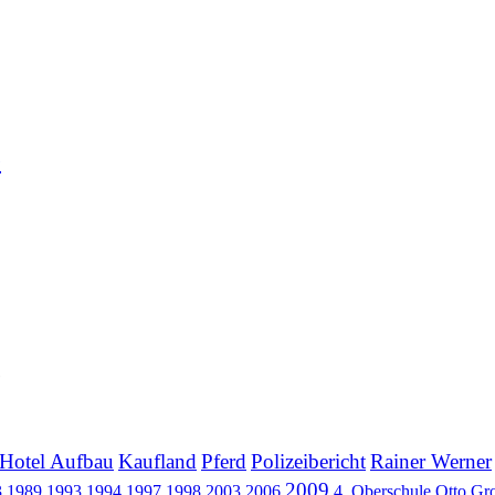
e
e
Hotel Aufbau
Kaufland
Pferd
Polizeibericht
Rainer Werner
2009
3
1989
1993
1994
1997
1998
2003
2006
4. Oberschule Otto Gr