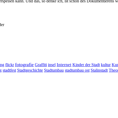
speisen kann. Und das, so denke ich, ist schon des Dokumentierens w
der
fotografie
ung
flickr
Graffiti
Internet
insel
Kinder der Stadt
kultur
Kun
g
stadtumbau ost
Stalinstadt
stadtfest
Stadtgeschichte
Stadtumbau
Theor