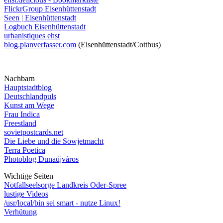
FlickrGroup Eisenhüttenstadt
Seen | Eisenhüttenstadt
Logbuch Eisenhüttenstadt
urbanistiques ehst
blog.planverfasser.com
(Eisenhüttenstadt/Cottbus)
Nachbarn
Hauptstadtblog
Deutschlandpuls
Kunst am Wege
Frau Indica
Freestland
sovietpostcards.net
Die Liebe und die Sowjetmacht
Terra Poetica
Photoblog Dunaújváros
Wichtige Seiten
Notfallseelsorge Landkreis Oder-Spree
lustige Videos
/usr/local/bin sei smart - nutze Linux!
Verhütung