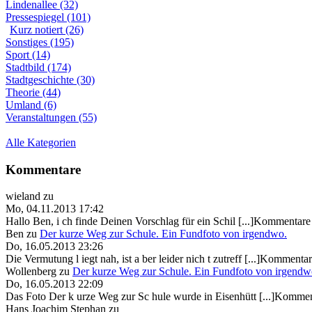
Lindenallee (32)
Pressespiegel (101)
Kurz notiert (26)
Sonstiges (195)
Sport (14)
Stadtbild (174)
Stadtgeschichte (30)
Theorie (44)
Umland (6)
Veranstaltungen (55)
Alle Kategorien
Kommentare
wieland
zu
Mo, 04.11.2013 17:42
Hallo Ben, i ch finde Deinen Vorschlag für ein Schil [...]Kommentare 
Ben
zu
Der kurze Weg zur Schule. Ein Fundfoto von irgendwo.
Do, 16.05.2013 23:26
Die Vermutung l iegt nah, ist a ber leider nich t zutreff [...]Kommentar
Wollenberg
zu
Der kurze Weg zur Schule. Ein Fundfoto von irgendw
Do, 16.05.2013 22:09
Das Foto Der k urze Weg zur Sc hule wurde in Eisenhütt [...]Kommen
Hans Joachim Stephan
zu