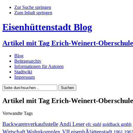
Zur Suche springen
Zum Inhalt springen
Eisenhüttenstadt Blog
Artikel mit Tag Erich-Weinert-Oberschul
Blog
Beitragsarchiv
Informationen für Autoren
Stadtwiki
Impressum
Artikel mit Tag Erich-Weinert-Oberschul
Verwandte Tags
Backwarenverkaufsstelle
Andi Leser
efc stahl
goldback gmbh
Wirtschaft
Wohnkomplex VII
eisenhÃ¼ttenstadt
1961
196