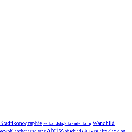
Stadtikonographie
Wandbild
verbandsliga brandenburg
abriss
aktivist
otewohl
aachener zeitung
abschied
alex
alex q
an