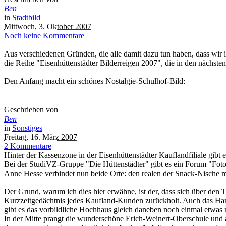
Ben
in
Stadtbild
Mittwoch, 3. Oktober 2007
Noch keine Kommentare
Aus verschiedenen Gründen, die alle damit dazu tun haben, dass wir i
die Reihe "Eisenhüttenstädter Bilderreigen 2007", die in den nächst
Den Anfang macht ein schönes Nostalgie-Schulhof-Bild:
Geschrieben von
Ben
in
Sonstiges
Freitag, 16. März 2007
2 Kommentare
Hinter der Kassenzone in der Eisenhüttenstädter Kauflandfiliale gibt 
Bei der StudiVZ-Gruppe "Die Hüttenstädter" gibt es ein Forum "Fot
Anne Hesse verbindet nun beide Orte: den realen der Snack-Nische m
Der Grund, warum ich dies hier erwähne, ist der, dass sich über den 
Kurzzeitgedächtnis jedes Kaufland-Kunden zurückholt. Auch das Han
gibt es das vorbildliche Hochhaus gleich daneben noch einmal etwas n
In der Mitte prangt die wunderschöne Erich-Weinert-Oberschule und a