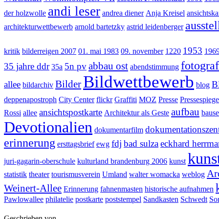
andi leser
der holzwolle
andrea diener
Anja Kreisel
ansichtska
ausste
architekturwettbewerb
arnold bartetzky
astrid leidenberger
1953
kritik
bilderreigen 2007
01. mai 1983
09. november
1220
196
fotograf
abbau ost
35 jahre ddr
5n pv
35a
abendstimmung
Bildwettbewerb
Bilder
allee
B
bildarchiv
blog
deppenapostroph
City Center
flickr
Graffiti
MOZ
Presse
Pressespiege
aufbau
ansichtspostkarte
Rossi
allee
Architektur als Geste
bause
Devotionalien
dokumentationszentr
dokumentarfilm
erinnerung
fdj
bad sulza
eckhard herrm
ersttagsbrief
ewg
kuns
juri-gagarin-oberschule
kulturland brandenburg 2006
kunst
Ar
statistik
theater
tourismusverein
Umland
walter womacka
weblog
Weinert-Allee
Erinnerung
fahnenmasten
historische aufnahmen
Pawlowallee
philatelie
postkarte
poststempel
Sandkasten
Schwedt
Son
Geschrieben von