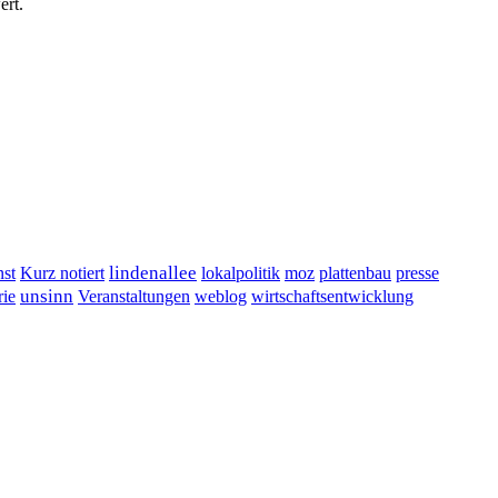
ert.
lindenallee
presse
st
Kurz notiert
lokalpolitik
moz
plattenbau
unsinn
Veranstaltungen
ie
weblog
wirtschaftsentwicklung