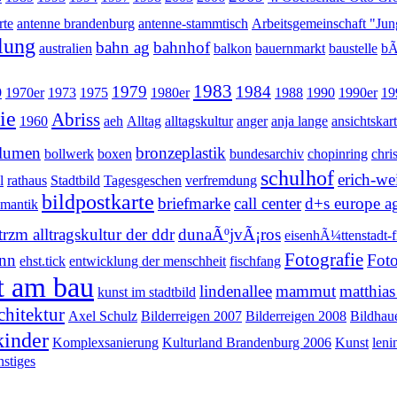
rte
antenne brandenburg
antenne-stammtisch
Arbeitsgemeinschaft "Jung
llung
bahn ag
bahnhof
australien
balkon
bauernmarkt
baustelle
bÃ
1983
1979
1984
9
1970er
1973
1975
1980er
1988
1990
1990er
19
ie
Abriss
1960
aeh
Alltag
alltagskultur
anger
anja lange
ansichtskar
lumen
bronzeplastik
bollwerk
boxen
bundesarchiv
chopinring
chri
schulhof
erich-we
l
rathaus
Stadtbild
Tagesgeschen
verfremdung
bildpostkarte
briefmarke
call center
d+s europe a
mantik
zm alltragskultur der ddr
dunaÃºjvÃ¡ros
eisenhÃ¼ttenstadt-f
Fotografie
ann
Fot
ehst.tick
entwicklung der menschheit
fischfang
t am bau
lindenallee
mammut
matthias 
kunst im stadtbild
chitektur
Axel Schulz
Bilderreigen 2007
Bilderreigen 2008
Bildhau
kinder
Komplexsanierung
Kulturland Brandenburg 2006
Kunst
leni
stiges