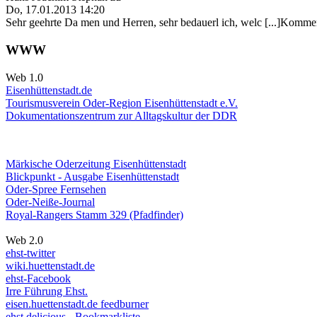
Do, 17.01.2013 14:20
Sehr geehrte Da men und Herren, sehr bedauerl ich, welc [...]Kommen
WWW
Web 1.0
Eisenhüttenstadt.de
Tourismusverein Oder-Region Eisenhüttenstadt e.V.
Dokumentationszentrum
zur Alltagskultur der DDR
Märkische Oderzeitung Eisenhüttenstadt
Blickpunkt - Ausgabe Eisenhüttenstadt
Oder-Spree Fernsehen
Oder-Neiße-Journal
Royal-Rangers Stamm 329 (Pfadfinder)
Web 2.0
ehst-twitter
wiki.huettenstadt.de
ehst-Facebook
Irre Führung Ehst.
eisen.huettenstadt.de feedburner
ehst.delicious - Bookmarkliste