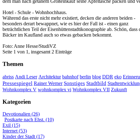
dem man nach getanem Großeinkauf seine Apfeltasche packen und ver
Hotel - Schule - Wohnhochhaus.
Während das erste nicht mehr existiert, decken die anderen beiden -
besonders derart bewappnet, wie es hier der Fall ist - einen ganz
beträchtlichen Teil der Eisenhüttenstadtikonographie ab. Schön, dass 
Bäcker im Kaufland auch so etwas gebacken bekommt.
Foto: Anne Hesse/StudiVZ
Seite 1 von 1, insgesamt 2 Einträge
Themen
DDR
Erinner
abriss
Andi Leser
Architektur
bahnhof
berlin
blog
eko
Sonstiges
Pressespiegel
Rainer Werner
Stadtbild
Stadtentwicklun
Wohnkomplex VII
Wohnkomplex V
wohnkomplex vi
Zukunft
Kategorien
Devotionalien (26)
Postkarte nach Ehst. (10)
Exil (15)
Internet (53)
Kinder der Stadt (17)