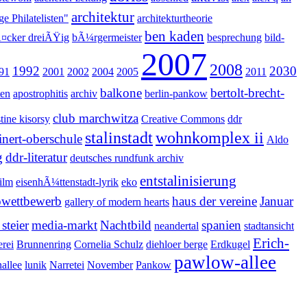
architektur
e Philatelisten"
architekturtheorie
ben kaden
¤cker dreiÃŸig
bÃ¼rgermeister
besprechung
bild-
2007
2008
1992
2030
91
2001
2002
2004
2005
2011
balkone
bertolt-brecht-
ten
apostrophitis
archiv
berlin-pankow
club marchwitza
stine kisorsy
Creative Commons
ddr
stalinstadt
wohnkomplex ii
inert-oberschule
Aldo
g
ddr-literatur
deutsches rundfunk archiv
entstalinisierung
ilm
eisenhÃ¼ttenstadt-lyrik
eko
owettbewerb
haus der vereine
Januar
gallery of modern hearts
steier
media-markt
Nachtbild
spanien
neandertal
stadtansicht
Erich-
erei
Brunnenring
Cornelia Schulz
diehloer berge
Erdkugel
pawlow-allee
nallee
lunik
Narretei
November
Pankow