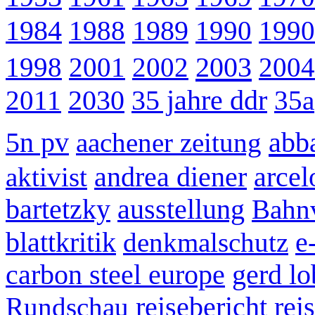
1984
1988
1989
1990
1990
2003
1998
2001
2002
2004
2011
2030
35 jahre ddr
35a
abb
5n pv
aachener zeitung
aktivist
andrea diener
arcel
bartetzky
ausstellung
Bahn
blattkritik
denkmalschutz
e
carbon steel europe
gerd lo
Rundschau
reisebericht
reis