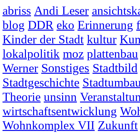
abriss
Andi Leser
ansichtsk
blog
DDR
eko
Erinnerung
Kinder der Stadt
kultur
Kun
lokalpolitik
moz
plattenbau
Werner
Sonstiges
Stadtbild
Stadtgeschichte
Stadtumba
Theorie
unsinn
Veranstaltu
wirtschaftsentwicklung
Woh
Wohnkomplex VII
Zukunft