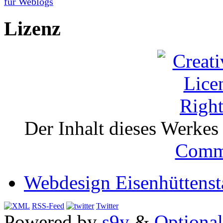
Lizenz
Der Inhalt dieses Werkes i
Comm
Webdesign Eisenhüttenst
RSS-Feed
Twitter
Powered by
s9y
&
Optional