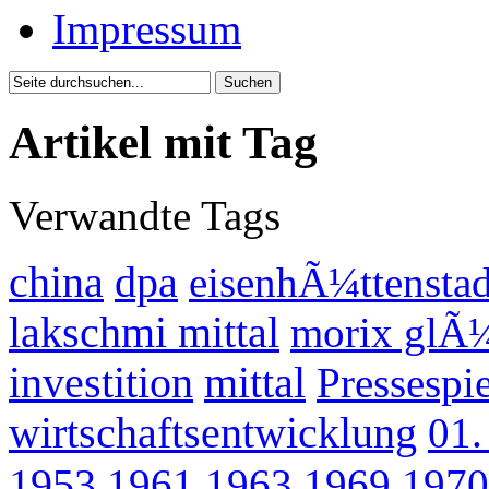
Impressum
Artikel mit Tag
Verwandte Tags
china
dpa
eisenhÃ¼ttenstad
lakschmi mittal
morix glÃ
investition
mittal
Pressespi
wirtschaftsentwicklung
01.
1953
1961
1963
1969
1970