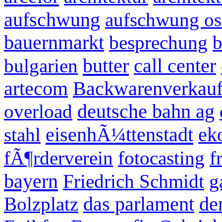
aufschwung
aufschwung os
bauernmarkt
besprechung
butter
bulgarien
call center
artecom
Backwarenverkaufs
overload
deutsche bahn ag
eisenhÃ¼ttenstadt
stahl
ek
fÃ¶rderverein
fotocasting
f
bayern
Friedrich Schmidt
g
Bolzplatz
das parlament
de