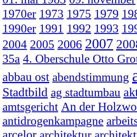
1970er
1973
1975
1979
19
1990er
1991
1992
1993
19
2007
200
2004
2005
2006
35a
4. Oberschule Otto Gr
abbau ost
abendstimmung
Stadtbild
ak
ag stadtumbau
amtsgericht
An der Holzwo
antidrogenkampagne
arbeit
arcelor
architektur
architek