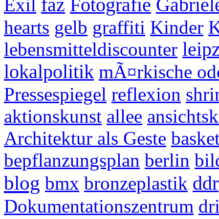
Exil
faz
Fotografie
Gabriel
hearts
gelb
graffiti
Kinder
K
lebensmitteldiscounter
leip
lokalpolitik
mÃ¤rkische od
Pressespiegel
reflexion
shri
aktionskunst
allee
ansichtsk
Architektur als Geste
basket
bepflanzungsplan
berlin
bil
blog
bmx
bronzeplastik
ddr
Dokumentationszentrum
dr