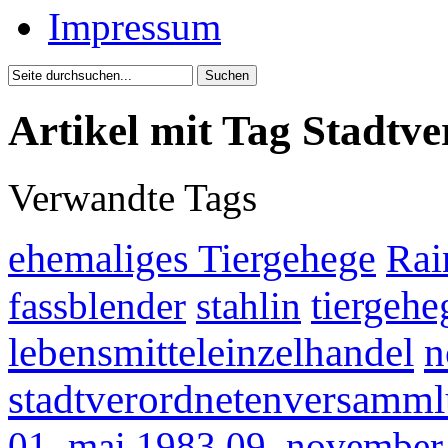
Impressum
Artikel mit Tag Stadtv
Verwandte Tags
ehemaliges Tiergehege
Rai
fassblender
stahlin
tiergehe
lebensmitteleinzelhandel
n
stadtverordnetenversamm
01. mai 1983
09. november