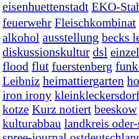
eisenhuettenstadt
EKO-Sta
feuerwehr
Fleischkombinat
ausstellung
alkohol
becks 
dsl
diskussionskultur
einze
flood
flut
fuerstenberg
funk
heimattiergarten
Leibniz
ho
iron irony
kleinkleckersdor
kotze
Kurz notiert
beeskow
kulturabbau
landkreis oder-
spree-journal
ostdeutschlan