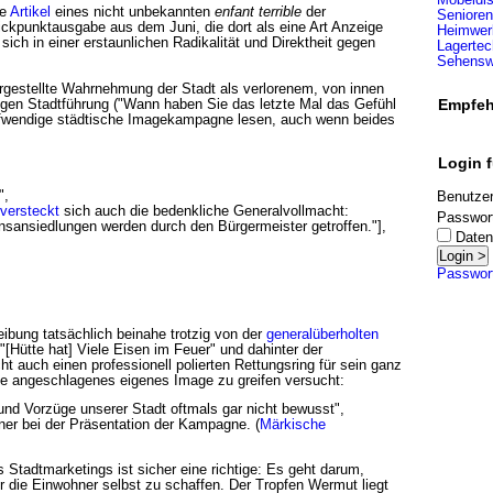
de
Artikel
eines nicht unbekannten
enfant terrible
der
Senioren
lickpunktausgabe aus dem Juni, die dort als eine Art Anzeige
Heimwerk
ich in einer erstaunlichen Radikalität und Direktheit gegen
Lagertec
Sehenswü
argestellte Wahrnehmung der Stadt als verlorenem, von innen
Empfeh
gen Stadtführung ("Wann haben Sie das letzte Mal das Gefühl
aufwendige städtische Imagekampagne lesen, auch wenn beides
Login f
",
Benutze
 versteckt
sich auch die bedenkliche Generalvollmacht:
Passwor
sansiedlungen werden durch den Bürgermeister getroffen."],
Daten
Passwor
eibung tatsächlich beinahe trotzig von der
generalüberholten
 "[Hütte hat] Viele Eisen im Feuer" und dahinter der
ht auch einen professionell polierten Rettungsring für sein ganz
yne angeschlagenes eigenes Image zu greifen versucht:
e und Vorzüge unserer Stadt oftmals gar nicht bewusst",
ner bei der Präsentation der Kampagne. (
Märkische
 Stadtmarketings ist sicher eine richtige: Es geht darum,
r die Einwohner selbst zu schaffen. Der Tropfen Wermut liegt