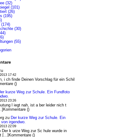
lee (32)
iegel (101)
iert (26)
s (195)
4)
 (174)
chichte (30)
(44)
6)
ltungen (55)
egorien
ntare
zu
.2013 17:42
n, i ch finde Deinen Vorschlag für ein Schil
mentare ()
Der kurze Weg zur Schule. Ein Fundfoto
ndwo.
.2013 23:26
tung l iegt nah, ist a ber leider nich t
...]Kommentare ()
erg
zu
Der kurze Weg zur Schule. Ein
 von irgendwo.
.2013 22:09
 Der k urze Weg zur Sc hule wurde in
t [...]Kommentare ()