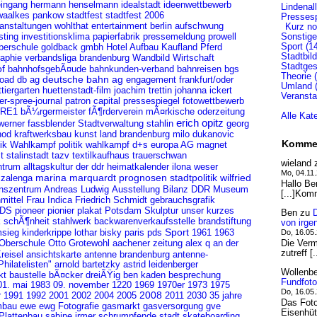
ideenwettbewerb
ingang
hermann henselmann
idealstadt
Lindenal
stadtfest
waalkes
pankow
stadtfest 2006
Pressesp
aufschwung
anstaltungen
wohlthat entertainment berlin
Kurz not
sting
Sonstige
investitionsklima
papierfabrik
pressemeldung
prowell
Sport (1
Pferd
berschule
goldback gmbh
Hotel Aufbau
Kaufland
Stadtbild
Wirtschaft
raphie
verbandsliga brandenburg
Wandbild
Stadtges
f
bahnkunden-verband
bahnhofsgebÃ¤ude
bahnreisen
bgs
Theorie 
load
db ag
deutsche bahn ag
engagement
frankfurt/oder
Umland (
joachim trettin
tiergarten
huettenstadt-film
johanna ickert
Veransta
patron capital
pressespiegel
fotowettbewerb
er-spree-journal
bÃ¼rgermeister
fÃ¶rderverein
RE1
mÃ¤rkische oderzeitung
Alle Kat
erich opitz
 werner fassblender
Stadtverwaltung
stahlin
georg
kraftwerksbau
nod
kunst
land brandenburg
milo dukanovic
Komme
d+s europa AG
ik
Wahlkampf
politik
wahlkampf
magnet
t
stalinstadt
tazv
textilkaufhaus
trauerschwan
wieland
heimatkalender
rum alltagskultur der ddr
ilona weser
Mo, 04.11
marina marquardt
prognosen
stadtpolitik
wilfried
 zalenga
Hallo Be
nszentrum
Ausstellung
DDR Museum
Andreas Ludwig
Bilanz
[...]Kom
mittel
Friedrich Schmidt
gebrauchsgrafik
Frau Indica
pioneer
pionier
plakat
DS
Potsdam
Skulptur
unser kurzes
Ben
zu
stahlwerk
brandstiftung
k
schÃ¶nheit
backwarenverkaufsstelle
von irge
Sport
msieg
kinderkrippe
lothar bisky
paris
pds
Do, 16.05
1961
1963
Die Vermu
 Oberschule Otto Grotewohl
aachener zeitung
alex q
an der
zutreff [
reisel
ansichtskarte
antenne brandenburg
antenne-
hilatelisten"
arnold bartetzky
astrid leidenberger
Wollenb
ben kaden
kt
baustelle
bÃ¤cker dreiÃŸig
besprechung
Fundfoto
01. mai 1983
09. november
1220
1969
1970er
1973
1975
Do, 16.05
1992
2008
2030
35 jahre
r
1991
2001
2002
2004
2005
2011
Das Foto
ewg
mbau
ewe
Fotografie
gasmarkt
gasversorgung
gve
Eisenhüt
Plattenbau
sabine irmer
schrumpfende stadt
skateboarding