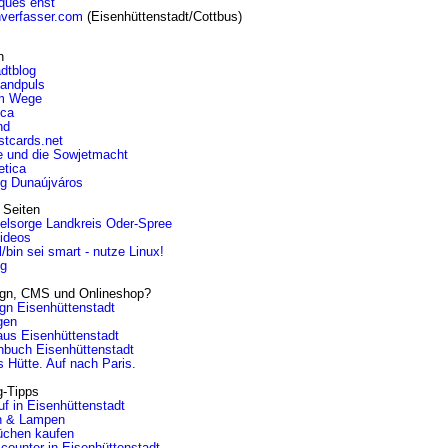
iques ehst
nverfasser.com
(Eisenhüttenstadt/Cottbus)
n
dtblog
landpuls
m Wege
ica
nd
stcards.net
e und die Sowjetmacht
etica
og Dunaújváros
 Seiten
eelsorge Landkreis Oder-Spree
Videos
l/bin sei smart - nutze Linux!
ng
gn, CMS und Onlineshop?
gn Eisenhüttenstadt
gen
aus Eisenhüttenstadt
nbuch Eisenhüttenstadt
 Hütte. Auf nach Paris.
g-Tipps
f in Eisenhüttenstadt
n & Lampen
üchen kaufen
counter in Eisenhüttenstadt