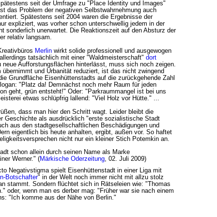
 Spätestens seit der Umfrage zu "Place Identity und Images"
 ist das Problem der negativen Selbstwahrnehmung auch
ntiert. Spätestens seit 2004 waren die Ergebnisse der
ur expliziert, was vorher schon unterschwellig jedem in der
ht sonderlich unerwartet. Die Reaktionszeit auf den Absturz der
er relativ langsam.
Kreativbüros
Merlin
wirkt solide professionell und ausgewogen
 allerdings tatsächlich mit einer "Waldmeisterschaft"
dort
u neue Aufforstungsflächen hinterlässt, muss sich noch zeigen.
bernimmt und Urbanität reduziert, ist das nicht zwingend
ie Grundfläche Eisenhüttenstadts auf die zurückgehende Zahl
Slogan: "Platz da! Demnächst noch mehr Raum für jeden
n geht, grün entsteht!" Oder: "Parkraummangel ist bei uns
terei etwas schlüpfrig lallend: "Viel Holz vor Hütte." ...
grüßen, dass man hier den Schritt wagt. Leider bleibt die
r Geschichte als ausdrücklich "erste sozialistische Stadt
ch aus den stadtgesellschaftlichen Beschädigungen und
n eigentlich bis heute anhalten, ergibt, außen vor. So haftet
gkeitsversprechen nicht nur ein kleiner Stich Potemkin an.
tadt schon allein durch seinen Name als Marke
iner Werner." (
Märkische Oderzeitung
, 02. Juli 2009)
to Negativstigma spielt Eisenhüttenstadt in einer Liga mit
n-Botschafter
" in der Welt noch immer nicht mit allzu stolz
an stammt. Sondern flüchtet sich in Rätseleien wie: "Thomas
en." oder, wenn man es derber mag: "Früher war sie nach einem
ens: "Ich komme aus der Nähe von Berlin."