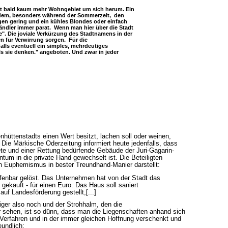
t bald kaum mehr Wohngebiet um sich herum. Ein
zdem, besonders während der Sommerzeit, den
ngen gering und ein kühles Blondes oder einfach
ändler immer parat. Wenn man hier über die Stadt
te". Die joviale Verkürzung des Stadtnamens in der
für Verwirrung sorgen. Für die
alls eventuell ein simples, mehrdeutiges
ls sie denken." angeboten. Und zwar in jeder
hüttenstadts einen Wert besitzt, lachen soll oder weinen,
. Die Märkische Oderzeitung informiert heute jedenfalls, dass
ete und einer Rettung bedürfende Gebäude der Juri-Gagarin-
tum in die private Hand gewechselt ist. Die Beteiligten
en Euphemismus in bester Treundhand-Manier darstellt:
fenbar gelöst. Das Unternehmen hat von der Stadt das
ekauft - für einen Euro. Das Haus soll saniert
auf Landesförderung gestellt,[...]
iger also noch und der Strohhalm, den die
 sehen, ist so dünn, dass man die Liegenschaften anhand sich
Verfahren und in der immer gleichen Hoffnung verschenkt und
eundlich: