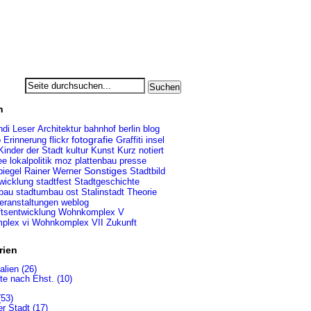
n
ndi Leser
Architektur
berlin
bahnhof
blog
fotografie
o
Erinnerung
flickr
Graffiti
insel
Kinder der Stadt
kultur
Kunst
Kurz notiert
ee
presse
lokalpolitik
moz
plattenbau
iegel
Rainer Werner
Sonstiges
Stadtbild
wicklung
stadtfest
Stadtgeschichte
bau
stadtumbau ost
Stalinstadt
Theorie
eranstaltungen
weblog
ftsentwicklung
Wohnkomplex V
plex vi
Wohnkomplex VII
Zukunft
rien
alien (26)
te nach Ehst. (10)
(53)
er Stadt (17)