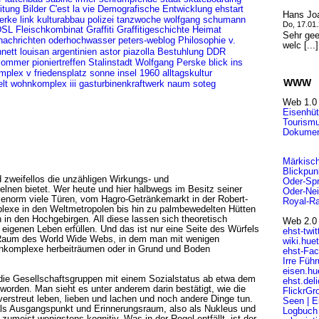
itung
Bilder
C'est la vie
Demografische Entwicklung
ehstart
Hans Jo
kulturabbau
polizei
tanzwoche
wolfgang schumann
erke
link
Do, 17.01
DSL
Fleischkombinat
Graffiti
Graffitigeschichte
Heimat
Sehr gee
nachrichten
oderhochwasser
v.
peters-weblog
Philosophie
welc [..
DDR
nett louisan
argentinien
astor piazolla
Bestuhlung
Stalinstadt
Wolfgang Perske
sommer
pioniertreffen
blick ins
insel
mplex v
friedensplatz
sonne
1960
alltagskultur
WWW
gasturbinenkraftwerk
soteg
lt
wohnkomplex iii
naum
Web 1.0
Eisenhüt
Tourismu
Dokumen
Märkisch
Blickpun
nd zweifellos die unzähligen Wirkungs- und
Oder-Sp
elnen bietet. Wer heute und hier halbwegs im Besitz seiner
Oder-Nei
et enorm viele Türen, vom Hagro-Getränkemarkt in der Robert-
Royal-Ra
lexe in den Weltmetropolen bis hin zu palmbewedelten Hütten
in den Hochgebirgen. All diese lassen sich theoretisch
Web 2.0
igenen Leben erfüllen. Und das ist nur eine Seite des Würfels
ehst-twit
le Raum des World Wide Webs, in dem man mit wenigen
wiki.hue
hnkomplexe herbeiträumen oder in Grund und Boden
ehst-Fa
Irre Füh
eisen.hu
 die Gesellschaftsgruppen mit einem Sozialstatus ab etwa dem
ehst.del
eworden. Man sieht es unter anderem darin bestätigt, wie die
FlickrGr
verstreut leben, lieben und lachen und noch andere Dinge tun.
Seen | E
als Ausgangspunkt und Erinnerungsraum, also als Nukleus und
Logbuch 