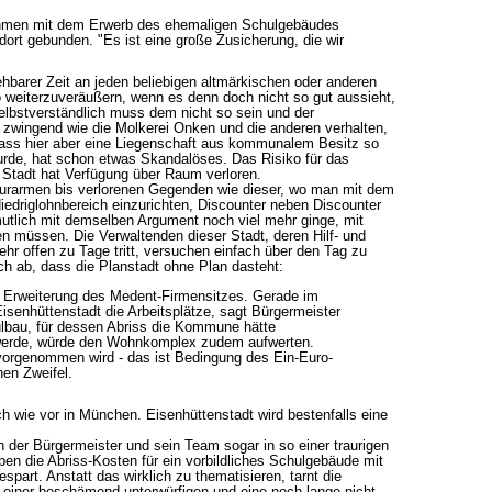
ehmen mit dem Erwerb des ehemaligen Schulgebäudes
rt gebunden. "Es ist eine große Zusicherung, die wir
ehbarer Zeit an jeden beliebigen altmärkischen oder anderen
 weiterzuveräußern, wenn es denn doch nicht so gut aussieht,
lbstverständlich muss dem nicht so sein und der
 zwingend wie die Molkerei Onken und die anderen verhalten,
 Dass hier aber eine Liegenschaft aus kommunalem Besitz so
wurde, hat schon etwas Skandalöses. Das Risiko für das
 Stadt hat Verfügung über Raum verloren.
ukturarmen bis verlorenen Gegenden wie dieser, wo man mit dem
iedriglohnbereich einzurichten, Discounter neben Discounter
utlich mit demselben Argument noch viel mehr ginge, mit
n müssen. Die Verwaltenden dieser Stadt, deren Hilf- und
sehr offen zu Tage tritt, versuchen einfach über den Tag zu
ch ab, dass die Planstadt ohne Plan dasteht:
e Erweiterung des Medent-Firmensitzes. Gerade im
isenhüttenstadt die Arbeitsplätze, sagt Bürgermeister
lbau, für dessen Abriss die Kommune hätte
werde, würde den Wohnkomplex zudem aufwerten.
 vorgenommen wird - das ist Bedingung des Ein-Euro-
nen Zweifel.
ch wie vor in München. Eisenhüttenstadt wird bestenfalls eine
ch der Bürgermeister und sein Team sogar in so einer traurigen
en die Abriss-Kosten für ein vorbildliches Schulgebäude mit
spart. Anstatt das wirklich zu thematisieren, tarnt die
r einer beschämend unterwürfigen und eine noch lange nicht