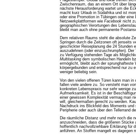
Prägestempel. Global und lokal treffen sich
Zwischenraum, das an einem Ort über länge
nächste Herausforderung wartet um die Ec
macht kurz Urlaub in Südafrika und ist mor
oder eine Promotion in Tübingen oder eine L
Netzwerkplattformen wie
Facebook
nicht zu
geographischen Verortungen des Lebenslau
bleibt man auch ohne permanente Postansch
Dem relativen Raums steht die absolute Ze
Springen durch die Zeitzonen oft jenseits 
geschickter Reiseplanung die 24 Stunden e
auszudehnen (oder einzuschrumpfen). Der Ta
zu Verfügung stehenden Tage als Möglichke
Multitasking
dem symbolischen Handeln bzw.
ermöglicht, bleibt auch der sprunghaftest
körpergebunden und entsprechend nur zu ei
weniger beliebig sein.
Von den vielen offenen Türen kann man in 
fallen viele andere zu. So versteht man von
konkreten Lebenspraxis nur sehr wenige z
Aufmerksamkeit. Es ist in der Beschäftig
einer gewissen Komplexität vermag man ni
will, gleichermaßen gerecht zu werden. Ka
Nachdruck ins Blickfeld des Moments und 
Peripherie oder auch über den Tellerrand 
Die räumliche Distanz und mehr noch die n
anzuschneiden, dass die größeren Stücke
hoffentlich nachvollziehbare Erklärung fü
anführen. An Stoffen mangelt es dagegen n