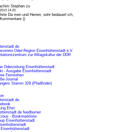
achim Stephan
zu
.2013 14:20
hrte Da men und Herren, sehr bedauerl ich,
.]Kommentare ()
tenstadt.de
sverein Oder-Region Eisenhüttenstadt e.V.
tationszentrum
zur Alltagskultur der DDR
e Oderzeitung Eisenhüttenstadt
kt - Ausgabe Eisenhüttenstadt
ree Fernsehen
ße-Journal
ngers Stamm 329 (Pfadfinder)
ter
ttenstadt.de
cebook
rung Ehst.
ettenstadt.de feedburner
icious - Bookmarkliste
oup Eisenhüttenstadt
isenhüttenstadt
Eisenhüttenstadt