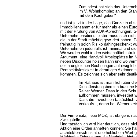
Zumindest hat sich das Untern
im V. Wohnkomplex an den Stando
mit dem Kauf geben"
und ist jetzt in der Lage, das Ganze in abs
Immobiliensammler für mehr als einen Euro
mit der Prüfung von AOK-Abrechnungen. Se
Unternehmensdienstleister muss sich nicht
die in der Stadt mächtig gewildert haben.
freimütig in solch Risiko dahingeschenkt 
Unternehmen jedenfalls ist minimal und die
Wir werden wohl in den wirtschaftlich str
Argument, eine Handvoll Arbeitsplätze im N
neben Discounter holzen kann und wo verm
solch ungleichen Rechnungen auf ewig lebe
Perspektivlosigkeit in derartigen Aktionen 
kommen. Es zeichnet sich aber sehr deutli
Im Rathaus ist man froh über di
Dienstleistungsbereich brauche E
Rainer Werner. Dass in den Schu
aufkommen müssen, investiert 
Dass die Investition tatsächlich
Verkaufs -, daran hat Werner kei
Der Firmensitz, liebe MOZ, ist übrigens na
Zweigstelle.
Und tatsächlich wird hier deutlich, dass si
Aktion eine Orden anheften können: Sie hab
architektonisch nicht unerheblichem Wert ge
Märkische Oderzeitung die Nachricht hinte