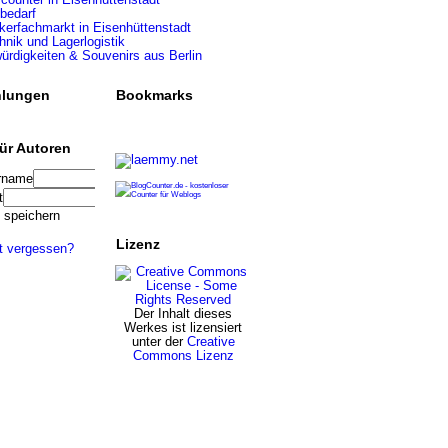
bedarf
erfachmarkt in Eisenhüttenstadt
hnik und Lagerlogistik
rdigkeiten & Souvenirs aus Berlin
lungen
Bookmarks
ür Autoren
rname
t
 speichern
Lizenz
t vergessen?
Der Inhalt dieses
Werkes ist lizensiert
unter der
Creative
Commons Lizenz