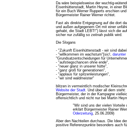
Da wäre beispielsweise der wuchtig-wüten
Eisenhüttenstadt, Martin Heyne, in einer B
für ein Buch Werner Rupperts erschien und s
Bürgermeister Rainer Werner richtet.
Fast als direkte Entgegnung auf die dort d
und außen aufgegenem Ort mit einer unfähi
gehabt, die Stadt LEBT!") lässt sich die 
sicher nur zufällig so zeitnah publik wird.
Die Slogans
- "Zukunft Eisenhüttenstadt - wir sind dabei
- "willkommen im wachstum"[sic!,
darunter
"Grundsatzentscheidungen für Unternehmen
- "aufstiegschancen ohne ende",
- "neuer glanz in unserer hütte",
- "ganz groß für generationen",
- "applaus für spitzenleistungen",
- "wir sind waldmeister"
blitzen in vermeintlich modischer Kleinschr
Website der Stadt
. Und über all dem steht:
Bürgermeister, der in der Kampagne vielleic
offensichtlich und nicht nur bei Martin He
"Wir sind uns der vielen Vorteil
erklärt Bürgermeister Rainer Wer
Oderzeitung
, 25.06.2009)
Aber den Nachteilen durchaus. Die Idee des
positive Referenzpunkte besonders auch fü