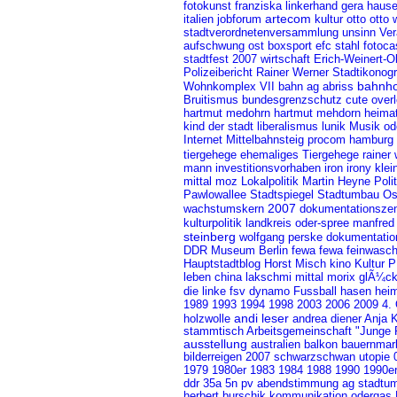
gera
fotokunst
franziska linkerhand
hause
jobforum
artecom
italien
kultur
otto
otto 
stadtverordnetenversammlung
unsinn
Ver
boxsport
efc stahl
fotoca
aufschwung ost
stadtfest 2007
wirtschaft
Erich-Weinert-O
Polizeibericht
Rainer Werner
Stadtikonog
bahnho
Wohnkomplex VII
bahn ag
abriss
cute over
Bruitismus
bundesgrenzschutz
hartmut medohrn
hartmut mehdorn
heimat
liberalismus
kind der stadt
lunik
Musik
od
procom hamburg
Internet
Mittelbahnsteig
ehemaliges Tiergehege
tiergehege
rainer
investitionsvorhaben
mann
iron irony
klei
mittal
moz
Lokalpolitik
Martin Heyne
Polit
Pawlowallee
Stadtspiegel
Stadtumbau Os
2007
wachstumskern
dokumentationszent
kulturpolitik
landkreis oder-spree
manfred
steinberg
wolfgang perske
dokumentatio
fewa
fewa feinwasch
DDR Museum Berlin
Kultur
Hauptstadtblog
Horst Misch
kino
P
china
lakschmi mittal
leben
morix glÃ¼c
die linke
Fussball
hasen
hei
fsv dynamo
2009
1989
1993
1994
1998
2003
2006
4.
andi leser
holzwolle
andrea diener
Anja K
stammtisch
Arbeitsgemeinschaft "Junge P
ausstellung
australien
balkon
bauernmar
bilderreigen 2007
schwarzschwan
utopie
1979
1983
1984
1980er
1988
1990
1990e
ddr
5n pv
35a
abendstimmung
ag stadtu
herbert burschik
kommunikation
odergas