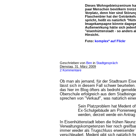
Dieses Wohngebietszentrum ha
paar Menschen bevölkern trot
Vorplatz, denn hier sind Störu
Flaschenbier hat der Getränkeh
spricht, heißt es natürlich "Hüt
Imagekampagne könnte dagegen 
Außenwirkung hätte sich jedenf
"eisenhüttenstadt - so anders a
Hinsicht.
Foto:
komplex* auf Flickr
Geschrieben von
Ben
in
Stadtgespräch
Dienstag, 31. März 2009
2 Kommentare
Ob man als jemand, für der Stadtraum Eisen
lässt sich in diesem Fall schwer beurteilen
das hier im Blog öfters als bedroht gemeld
Oberschule erfolgreich aus dem Stadteingen
sprechen von "Verkauf", was natürlich ein
Sein Platzproblem hat Medent of
Ex-Schulgebäude am Pionierweg g
werden, derzeit werde ein Antrag 
In Eisenhüttenstadt leben die frühen Neunz
Verwaltungskompetenzen hier noch greifbar
immer wieder als Trugschluss erweisender 
verschleudert. Medent gibt sich natürlich fr