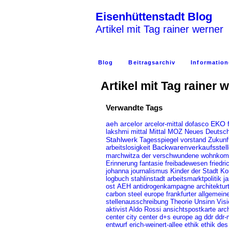
Eisenhüttenstadt Blog
Artikel mit Tag rainer werner
Blog
Beitragsarchiv
Information
Artikel mit Tag rainer 
Verwandte Tags
EKO
aeh
arcelor
arcelor-mittal
dofasco
lakshmi mittal
Mittal
MOZ
Neues Deutsch
Stahlwerk
Tagesspiegel
vorstand
Zukunf
Backwarenverkaufsstel
arbeitslosigkeit
marchwitza
der verschwundene wohnkom
friedr
Erinnerung
fantasie
freibadewesen
johanna
journalismus
Kinder der Stadt
Ko
logbuch stahlinstadt
arbeitsmarktpolitik
j
AEH
ost
antidrogenkampagne
architektur
carbon steel europe
frankfurter allgemein
stellenausschreibung
Theorie
Unsinn
Visi
ansichtspostkarte
arc
aktivist
Aldo Rossi
center
city center
d+s europe ag
ddr
ddr
erich-weinert-allee
ethik
ethik des
entwurf