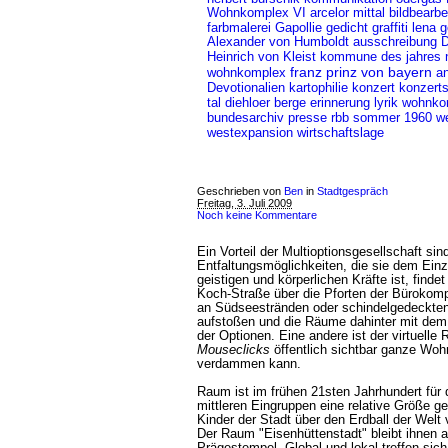
Wohnkomplex VI
arcelor mittal
bildbearbe
farbmalerei
Gapollie
gedicht
graffiti
lena g
Alexander von Humboldt
ausschreibung
Heinrich von Kleist
kommune des jahres
franz prinz von bayern
wohnkomplex
an
konzert
Devotionalien
kartophilie
konzert
tal
diehloer berge
erinnerung
lyrik
wohnko
bundesarchiv
presse
rbb
sommer 1960
we
westexpansion
wirtschaftslage
Geschrieben von
Ben
in
Stadtgespräch
Freitag, 3. Juli 2009
Noch keine Kommentare
Ein Vorteil der Multioptionsgesellschaft si
Entfaltungsmöglichkeiten, die sie dem Einz
geistigen und körperlichen Kräfte ist, find
Koch-Straße über die Pforten der Bürokomp
an Südseestränden oder schindelgedeckten 
aufstoßen und die Räume dahinter mit dem e
der Optionen. Eine andere ist der virtuel
Mouseclicks
öffentlich sichtbar ganze Wo
verdammen kann.
Raum ist im frühen 21sten Jahrhundert für
mittleren Eingruppen eine relative Größe g
Kinder der Stadt über den Erdball der Welt 
Der Raum "Eisenhüttenstadt" bleibt ihnen 