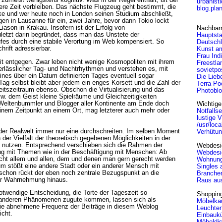
 zumeist wenigstens kognitiv. Was in der Regel entfällt, ist der
urbanist
re Zeit verbleiben. Das nächste Flugzeug geht bestimmt, die
blog.pla
ke und wer heute noch in London seinen Studium abschließt,
gen in Lausanne für ein, zwei Jahre, bevor dann Tokio lockt
iason in Krakau. Insofern ist der Erfolg von
Nachbar
letzt darin begründet, dass man das Unstete der
Hauptsta
fes durch eine stabile Verortung im Web kompensiert. So
Deutsch
rift adressierbar.
Kunst a
Frau Ind
it entgegen. Zwar leben nicht wenige Kosmopoliten mit ihrem
Freestla
verlässlicher Tag- und Nachtrhythmen und verstehen es, mit
sovietpo
ines über ein Datum definierten Tages eventuell sogar
Die Lieb
g selbst bleibt aber jedem ein enges Korsett und die Zahl der
Terra Po
itszeitraum ebenso. Obschon die Virtualisierung und das
Photobl
 dem Geist kleine Spielräume und Gleichzeitigkeiten
e Weltenbummler und Blogger aller Kontinente am Ende doch
Wichtige
nem Zeitpunkt an einem Ort, mag letzterer auch mehr oder
Notfalls
lustige 
/usr/loca
der Realwelt immer nur eine durchschreiten. Im selben Moment
Verhütu
 der Vielfalt der theoretisch gegebenen Möglichkeiten in der
u nutzen. Entsprechend verschieben sich die Rahmen der
Webdesi
ung mit Themen wie in der Beschäftigung mit Menschen: Ab
Webdesi
cht allem und allen, dem und denen man gern gerecht werden
Wohnun
um stößt eine andere Stadt oder ein anderer Mensch mit
Singles 
schon rückt der eben noch zentrale Bezugspunkt an die
Branche
der Wahrnehmung hinaus.
Raus aus
otwendige Entscheidung, die Torte der Tageszeit so
Shoppin
 anderen Phänomenen zugute kommen, lassen sich als
Möbelkau
r die abnehmene Frequenz der Beiträge in diesem Weblog
Leuchte
icht.
Einbauk
Möbeldis