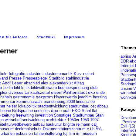
en für Autoren
Stadtwiki
Impressum
Theme
werner
abriss
A
DDR
ek
Internet
lindenall
flickr
fotografie
industrie
industrieromantik
Kurz notiert
Pressesp
Pressespiegel
land
Presse
Stadtbild
stahlindustrie
Stadtent
Andi Leser
alex
t
abschied
alexanderkult
Alltag
Stadtum
le
berlin
bild-kritik
bildwettbewerb
club
buchbesprechung
unsinn
V
eisenhÃ¼ttenstadt
plex
eko
diverses
Einkaufszettel
ende
wirtscha
ichshain
gastronomie
gazprom
wohnkom
Hoyerswerda
joachim bessing
kommunalwahl brandenburg 2008
lindenallee
mmentar
anet neiser
lokalpolitik
stadtentwicklung
stadtumbau ost
abbau
Katego
dpa
e-craft
flat
theorie
Bildsprache
coolness
EKO-Stahl
e zeitung
investition
Sonstiges
freewriting
Stadtumbau
Stahl
Devotion
wirtschaftsentwicklung
architektur
1950er
1953
on
1997
Postkar
hitekturwettbewerb
aufbau
call
baukultur
brigitte reimann
Exil (15)
Dokumentationszentrum
-museum
denkmalschutz
e.i.h.Ã¼.
Internet 
 urbanen
exkursion
fdj
fahnenhalterung
film im museum
Kinder d