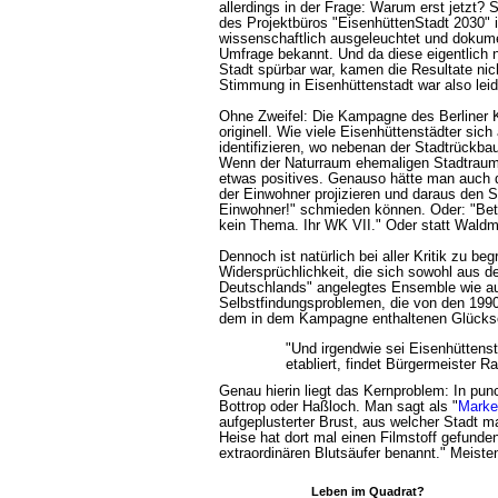
allerdings in der Frage: Warum erst jetzt?
des Projektbüros "EisenhüttenStadt 2030"
wissenschaftlich ausgeleuchtet und dokume
Umfrage bekannt. Und da diese eigentlich n
Stadt spürbar war, kamen die Resultate nic
Stimmung in Eisenhüttenstadt war also leid
Ohne Zweifel: Die Kampagne des Berliner 
originell. Wie viele Eisenhüttenstädter sich
identifizieren, wo nebenan der Stadtrückba
Wenn der Naturraum ehemaligen Stadtraum ü
etwas positives. Genauso hätte man auch d
der Einwohner projizieren und daraus den 
Einwohner!" schmieden können. Oder: "Beto
kein Thema. Ihr WK VII." Oder statt Waldmeis
Dennoch ist natürlich bei aller Kritik zu be
Widersprüchlichkeit, die sich sowohl aus de
Deutschlands" angelegtes Ensemble wie au
Selbstfindungsproblemen, die von den 1990er
dem in dem Kampagne enthaltenen Glückseli
"Und irgendwie sei Eisenhüttens
etabliert, findet Bürgermeister Ra
Genau hierin liegt das Kernproblem: In punc
Bottrop oder Haßloch. Man sagt als "
Marke
aufgeplusterter Brust, aus welcher Stadt m
Heise hat dort mal einen Filmstoff gefund
extraordinären Blutsäufer benannt." Meist
Leben im Quadrat?