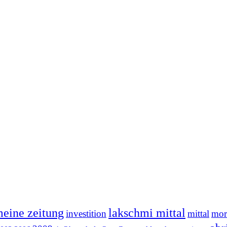
meine zeitung
lakschmi mittal
investition
mittal
mor