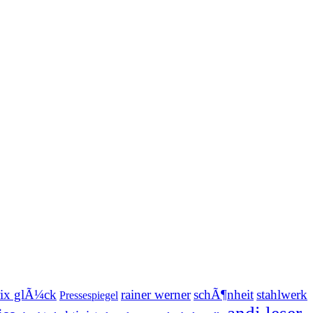
ix glÃ¼ck
rainer werner
schÃ¶nheit
stahlwerk
Pressespiegel