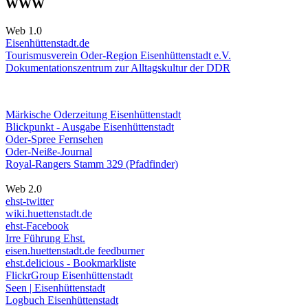
WWW
Web 1.0
Eisenhüttenstadt.de
Tourismusverein Oder-Region Eisenhüttenstadt e.V.
Dokumentationszentrum
zur Alltagskultur der DDR
Märkische Oderzeitung Eisenhüttenstadt
Blickpunkt - Ausgabe Eisenhüttenstadt
Oder-Spree Fernsehen
Oder-Neiße-Journal
Royal-Rangers Stamm 329 (Pfadfinder)
Web 2.0
ehst-twitter
wiki.huettenstadt.de
ehst-Facebook
Irre Führung Ehst.
eisen.huettenstadt.de feedburner
ehst.delicious - Bookmarkliste
FlickrGroup Eisenhüttenstadt
Seen | Eisenhüttenstadt
Logbuch Eisenhüttenstadt