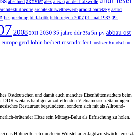
andi leser
iss
aktivist
abschied
alex
alex q
an der holzwolle
architekturtheorie
architekturwettbewerb
arnold bartetzky
astrid
n
besprechung
bild-kritik
bilderreigen 2007
01. mai 1983
09.
07
2008
abbau ost
2030
35 jahre ddr
5n pv
2011
35a
l europe
gerd lobin
herbert rosendorfer
Lausitzer Rundschau
ches Ostdeutschen und damit auch manches Eisenhüttenstädters beim
n der DDR weitaus häufiger anzutreffenden Vietnamesisch-Stämmigen
amesisches Restaurant begründeten, sondern sich mit als Allround-
rlich-brütender Hitze sein Mittags-Balut als Erfrischung zu holen.
ei das Hühnerfleisch durch ein Würstel oder Jagdwurstwürfel ersetzt.