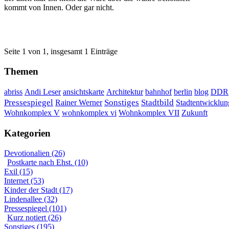
kommt von Innen. Oder gar nicht.
Seite 1 von 1, insgesamt 1 Einträge
Themen
DDR
abriss
Andi Leser
ansichtskarte
Architektur
bahnhof
berlin
blog
Sonstiges
Pressespiegel
Rainer Werner
Stadtbild
Stadtentwicklun
Wohnkomplex VII
Wohnkomplex V
wohnkomplex vi
Zukunft
Kategorien
Devotionalien (26)
Postkarte nach Ehst. (10)
Exil (15)
Internet (53)
Kinder der Stadt (17)
Lindenallee (32)
Pressespiegel (101)
Kurz notiert (26)
Sonstiges (195)