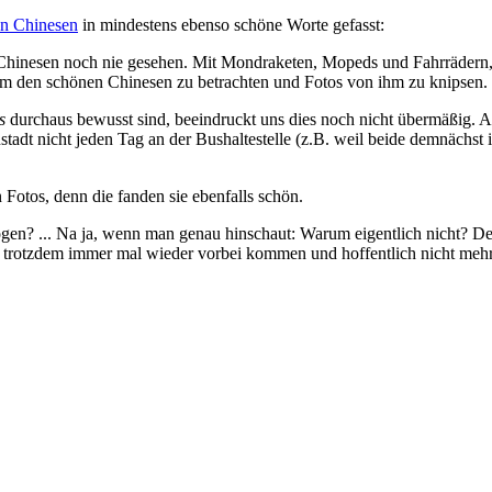
n Chinesen
in mindestens ebenso schöne Worte gefasst:
Chinesen noch nie gesehen. Mit Mondraketen, Mopeds und Fahrrädern, 
 um den schönen Chinesen zu betrachten und Fotos von ihm zu knipsen.
s
durchaus bewusst sind, beeindruckt uns dies noch nicht übermäßig. A
enstadt nicht jeden Tag an der Bushaltestelle (z.B. weil beide demnäch
Fotos, denn die fanden sie ebenfalls schön.
togen? ... Na ja, wenn man genau hinschaut: Warum eigentlich nicht? D
trotzdem immer mal wieder vorbei kommen und hoffentlich nicht mehr 