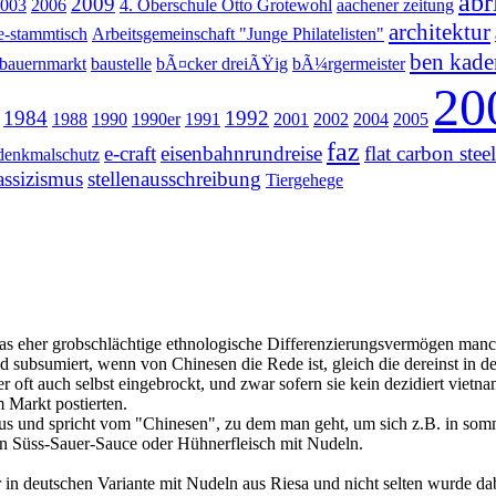
abr
2009
003
2006
4. Oberschule Otto Grotewohl
aachener zeitung
architektur
e-stammtisch
Arbeitsgemeinschaft "Junge Philatelisten"
ben kade
bauernmarkt
baustelle
bÃ¤cker dreiÃŸig
bÃ¼rgermeister
20
1984
1992
1988
1990
1990er
1991
2001
2002
2004
2005
faz
e-craft
eisenbahnrundreise
flat carbon stee
denkmalschutz
lassizismus
stellenausschreibung
Tiergehege
 das eher grobschlächtige ethnologische Differenzierungsvermögen man
nd subsumiert, wenn von Chinesen die Rede ist, gleich die dereinst i
 oft auch selbst eingebrockt, und zwar sofern sie kein dezidiert vietn
 Markt postierten.
us und spricht vom "Chinesen", zu dem man geht, um sich z.B. in somme
n Süss-Sauer-Sauce oder Hühnerfleisch mit Nudeln.
 in deutschen Variante mit Nudeln aus Riesa und nicht selten wurde dab