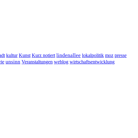
lindenallee
presse
adt
kultur
Kunst
Kurz notiert
lokalpolitik
moz
unsinn
Veranstaltungen
ie
weblog
wirtschaftsentwicklung