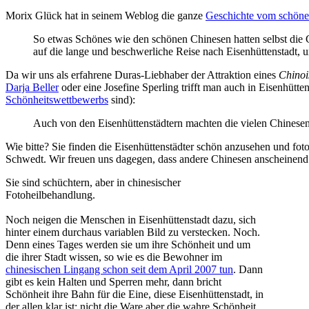
Morix Glück hat in seinem Weblog die ganze
Geschichte vom schöne
So etwas Schönes wie den schönen Chinesen hatten selbst die 
auf die lange und beschwerliche Reise nach Eisenhüttenstadt,
Da wir uns als erfahrene Duras-Liebhaber der Attraktion eines
Chinoi
Darja Beller
oder eine Josefine Sperling trifft man auch in Eisenhütt
Schönheitswettbewerbs
sind):
Auch von den Eisenhüttenstädtern machten die vielen Chinesen 
Wie bitte? Sie finden die Eisenhüttenstädter schön anzusehen und fo
Schwedt. Wir freuen uns dagegen, dass andere Chinesen anscheinend 
Sie sind schüchtern, aber in chinesischer
Fotoheilbehandlung.
Noch neigen die Menschen in Eisenhüttenstadt dazu, sich
hinter einem durchaus variablen Bild zu verstecken. Noch.
Denn eines Tages werden sie um ihre Schönheit und um
die ihrer Stadt wissen, so wie es die Bewohner im
chinesischen Lingang schon seit dem April 2007 tun
. Dann
gibt es kein Halten und Sperren mehr, dann bricht
Schönheit ihre Bahn für die Eine, diese Eisenhüttenstadt, in
der allen klar ist: nicht die Ware aber die wahre Schönheit