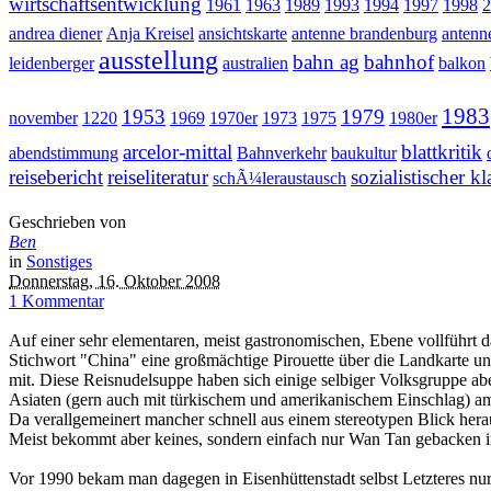
wirtschaftsentwicklung
1961
1963
1989
1993
1994
1997
1998
2
andrea diener
Anja Kreisel
ansichtskarte
antenne brandenburg
antenn
ausstellung
bahn ag
bahnhof
leidenberger
australien
balkon
1983
1953
1979
november
1220
1969
1970er
1973
1975
1980er
arcelor-mittal
blattkritik
abendstimmung
Bahnverkehr
baukultur
reisebericht
reiseliteratur
sozialistischer k
schÃ¼leraustausch
Geschrieben von
Ben
in
Sonstiges
Donnerstag, 16. Oktober 2008
1 Kommentar
Auf einer sehr elementaren, meist gastronomischen, Ebene vollführt
Stichwort "China" eine großmächtige Pirouette über die Landkarte u
mit. Diese Reisnudelsuppe haben sich einige selbiger Volksgruppe aber
Asiaten (gern auch mit türkischem und amerikanischem Einschlag) am
Da verallgemeinert mancher schnell aus einem stereotypen Blick hera
Meist bekommt aber keines, sondern einfach nur Wan Tan gebacken i
Vor 1990 bekam man dagegen in Eisenhüttenstadt selbst Letzteres nur