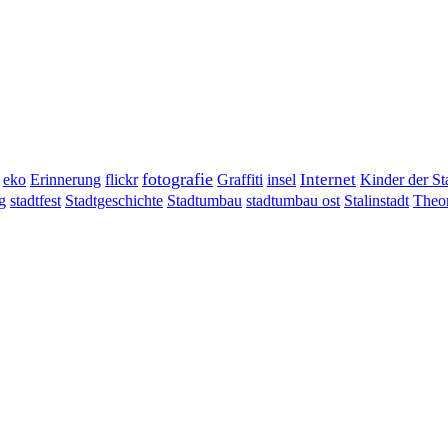
fotografie
Erinnerung
flickr
Graffiti
Internet
eko
insel
Kinder der St
g
stadtumbau ost
Stalinstadt
stadtfest
Stadtgeschichte
Stadtumbau
Theor