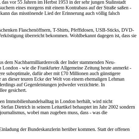
as vor 55 Jahren im Herbst 1953 in der sehr jungen Stalinstadt
Besuchern eines morgens mit einem Kontrabass auf der Straße saßen -
 kann das misstönende Lied der Erinnerung auch völlig falsch
tgeschenken Flaschenöffnern, T-Shirts, Pfeffidosen, USB-Sticks, DVD-
 Verköstigung überreicht bekommen. Wohlbekannt dagegen ist, dass sie
 aus dem Nachbarmilliardenvolk der Inder stammenden Neu-
 London - wie die Frankfurter Allgemeine Zeitung heute anmerkt -
ere suboptimale, dafür aber mit £70 Millionen auch günstigere
ser an dieser teuren Ecke der Welt von einem ehemaligen Lehman
lerdings auf Gegenleistungen jedweder verzichtete. In
lee gesichert.
nten Immobilienhandelsalltag in London herhält, wird nicht
Stefan Dietrich in seinem Leitartikel behauptet im Jahr 2002 sondern
ätsjournalismus, wobei man zugeben muss, dass - was die
 Einladung der Bundeskanzlerin herüber kommen. Statt der offenen