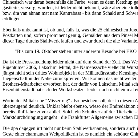
Chinesisch war daran bestenfalls die Farbe, wenn es denn Ketchup ga
gastierte, versorgt wurden, ist leider nicht bekannt, wäre aber eine 
bzw. dra van ahnan mat nam Kantrabass - bis dann Schald and Schwart
erklingen.
Ebenfalls unbekannt ist, ob und, falls ja, was die 25 chinesischen J
Postkarten und, sofern prominent genug, Gemälden aus dem Pinsel Mat
dieser Tage durchs Stahlwerk laufen und zwar durch die alte Variante
"Bis zum 19. Oktober stehen unter anderem Besuche bei EKO 
Da ist die Pressemeldung leider nicht auf dem Stand der Zeit. Das 
Eigentümer 2006, Lakschmi Mittal, die Namenssache vielleicht Wurst
jüngst nicht sein drittes Wohnobjekt in der Milliardärsstraße Kensin
Liegenschaft in der Nähe zurückgreifen. Wir können das nicht weiter
Brothers-Mitarbeiter erworben hat, der dafür von Lakschmi Mittal sch
Eisenhüttenstadt hat sich der Werksbesitzer leider noch nicht einmal
Worin der Mittal'sche "Misserfolg" also bestehen soll, der in diesem A
überzeugend deutlich. Unklar bleibt ebenso, wieso der Endredaktion d
bereits fünf Jahre zuvor ablief. Solch ein Schnitzer auf der Titelsei
Marktdurchdringung angeht - die Frankfurter Allgemeine zwischen E
Die dpa dagegen irrt nicht nur beim Stahlwerksnamen, sondern auch 
Geste einer charmanten Weltpolitikerin ist es nämlich ein schöner Chi