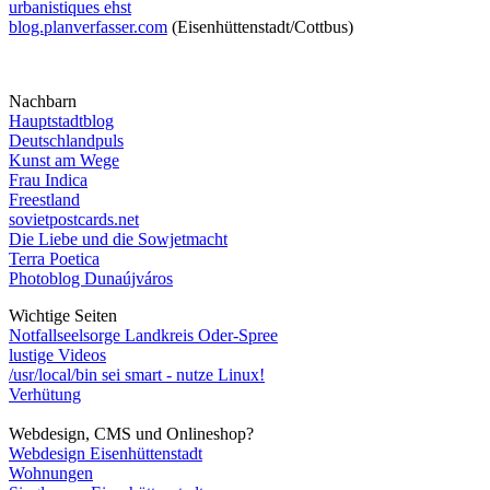
urbanistiques ehst
blog.planverfasser.com
(Eisenhüttenstadt/Cottbus)
Nachbarn
Hauptstadtblog
Deutschlandpuls
Kunst am Wege
Frau Indica
Freestland
sovietpostcards.net
Die Liebe und die Sowjetmacht
Terra Poetica
Photoblog Dunaújváros
Wichtige Seiten
Notfallseelsorge Landkreis Oder-Spree
lustige Videos
/usr/local/bin sei smart - nutze Linux!
Verhütung
Webdesign, CMS und Onlineshop?
Webdesign Eisenhüttenstadt
Wohnungen