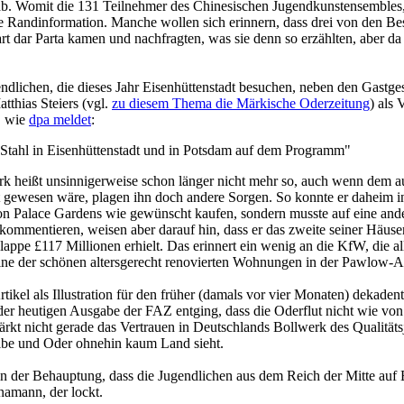
b. Womit die 131 Teilnehmer des Chinesischen Jugendkunstensembles, d
tolle Randinformation. Manche wollen sich erinnern, dass drei von den 
 dar Parta kamen und nachfragten, was sie denn so erzählten, aber da
ugendlichen, die dieses Jahr Eisenhüttenstadt besuchen, neben den Gas
thias Steiers (vgl.
zu diesem Thema die Märkische Oderzeitung
) als
, wie
dpa meldet
:
Stahl in Eisenhüttenstadt und in Potsdam auf dem Programm"
Werk heißt unsinnigerweise schon länger nicht mehr so, auch wenn dem
 gewesen wäre, plagen ihn doch andere Sorgen. So konnte er daheim in
gton Palace Gardens wie gewünscht kaufen, sondern musste auf eine and
 kommentieren, weisen aber darauf hin, dass er das zweite seiner Häu
lappe £117 Millionen erhielt. Das erinnert ein wenig an die KfW, die al
 eine der schönen altersgerecht renovierten Wohnungen in der Pawlow-Al
rtikel als Illustration für den früher (damals vor vier Monaten) dekade
er heutigen Ausgabe der FAZ entging, dass die Oderflut nicht wie von 
te stärkt nicht gerade das Vertrauen in Deutschlands Bollwerk des Qualit
lbe und Oder ohnehin kaum Land sieht.
in der Behauptung, dass die Jugendlichen aus dem Reich der Mitte auf
namann, der lockt.