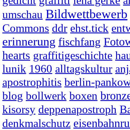
gedicht
graffiti
lena gerke
a
Bildwettbewerb
umschau
Commons
ddr
ehst.tick
ent
erinnerung
Foto
fischfang
hearts
graffitigeschichte
hau
lunik
1960
alltagskultur
anj
apostrophitis
berlin-panko
bronze
blog
bollwerk
boxen
kisorsy
deppenapostroph
B
eisenbahnru
denkmalschutz