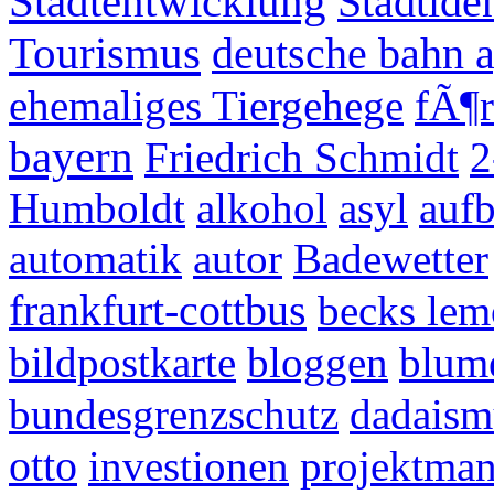
Stadtentwicklung
Stadtide
Tourismus
deutsche bahn 
ehemaliges Tiergehege
fÃ¶r
bayern
Friedrich Schmidt
2
Humboldt
alkohol
asyl
auf
automatik
autor
Badewetter
frankfurt-cottbus
becks le
bildpostkarte
bloggen
blum
bundesgrenzschutz
dadaism
otto
investionen
projektma