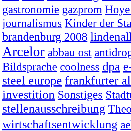
gastronomie
gazprom
Hoye
journalismus
Kinder der St
brandenburg 2008
lindenal
Arcelor
abbau ost
antidr
dpa
e
Bildsprache
coolness
steel europe
frankfurter a
investition
Sonstiges
Stad
stellenausschreibung
Theo
wirtschaftsentwicklung
ae