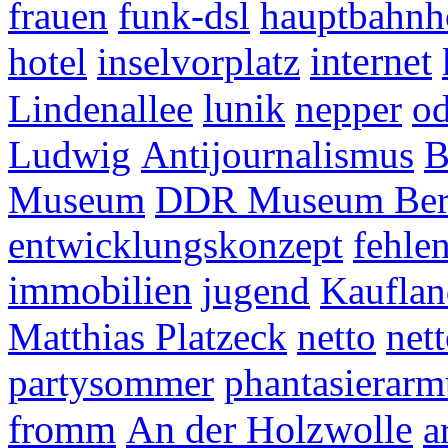
frauen
funk-dsl
hauptbahnh
internet
hotel
inselvorplatz
lunik
Lindenallee
nepper
od
Ludwig
Antijournalismus
B
Museum
DDR Museum Ber
entwicklungskonzept
fehle
immobilien
jugend
Kauflan
Matthias Platzeck
netto
net
partysommer
phantasierarm
fromm
An der Holzwolle
a