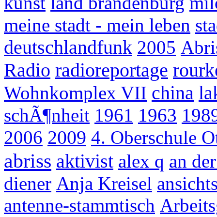
kunst
land brandenburg
mil
meine stadt - mein leben
st
deutschlandfunk
2005
Abri
Radio
radioreportage
rourk
china
la
Wohnkomplex VII
schÃ¶nheit
1961
1963
198
2009
2006
4. Oberschule O
abriss
aktivist
alex q
an der
diener
Anja Kreisel
ansicht
antenne-stammtisch
Arbeit