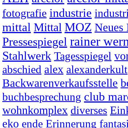
industrie
fotografie
industr
MOZ
mittal
Mittal
Neues 
rainer wer
Pressespiegel
Stahlwerk
vo
Tagesspiegel
alex
abschied
alexanderkult
Backwarenverkaufsstelle
b
club mar
buchbesprechung
wohnkomplex
diverses
Ein
eko
ende
Erinnerung
fantas