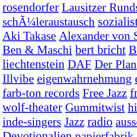
rosendorfer
Lausitzer Rund
sozialis
schÃ¼leraustausch
Aki Takase
Alexander von 
bert bricht
Ben & Maschi
B
liechtenstein
DAF
Der Plan
Illvibe
eigenwahrnehmung
f
farb-ton records
Free Jazz
wolf-theater
Gummitwist
h
radio
inde-singers
Jazz
auss
Devotionalien
papierfabrik