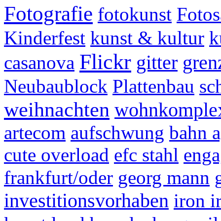
Fotografie
fotokunst
Foto
Kinderfest
kunst & kultur
k
Flickr
gitter
gren
casanova
Neubaublock
Plattenbau
sc
weihnachten
wohnkomplex
artecom
aufschwung
bahn 
cute overload
efc stahl
enga
frankfurt/oder
georg mann
investitionsvorhaben
iron i