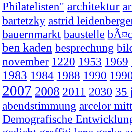
architektur
Philatelisten"
a
bartetzky
astrid leidenberge
bauernmarkt
baustelle
bÃ¤c
ben kaden
besprechung
bil
1953
november
1220
1969
1983
1984
1988
1990
1990
2007
2008
2030
35 
2011
abendstimmung
arcelor mit
Demografische Entwicklun