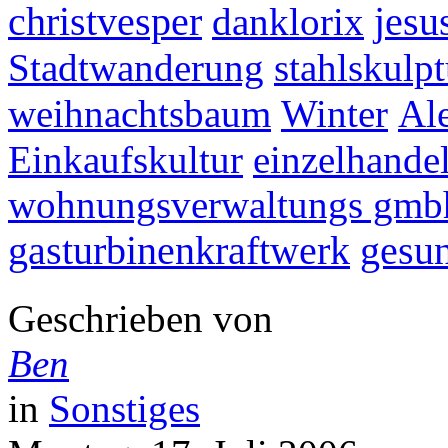
christvesper
jesu
danklorix
Stadtwanderung
stahlskulpt
weihnachtsbaum
Winter
Al
Einkaufskultur
einzelhande
wohnungsverwaltungs gmb
gasturbinenkraftwerk
gesun
Geschrieben von
Ben
in
Sonstiges