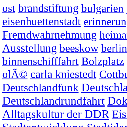
brandstiftung
ost
bulgarien
eisenhuettenstadt
erinnerun
Fremdwahrnehmung
heima
Ausstellung
beeskow
berli
binnenschifffahrt
Bolzplatz
carla kniestedt
olÃ©
Cottb
Deutschla
Deutschlandfunk
Deutschlandrundfahrt
Dok
Alltagskultur der DDR
Ei