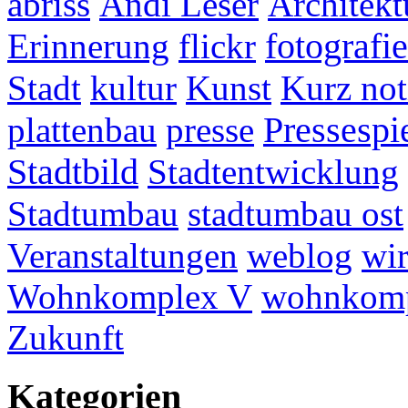
abriss
Andi Leser
Architekt
fotografie
Erinnerung
flickr
Stadt
kultur
Kunst
Kurz not
plattenbau
presse
Pressespi
Stadtbild
Stadtentwicklung
Stadtumbau
stadtumbau ost
Veranstaltungen
weblog
wir
Wohnkomplex V
wohnkomp
Zukunft
Kategorien