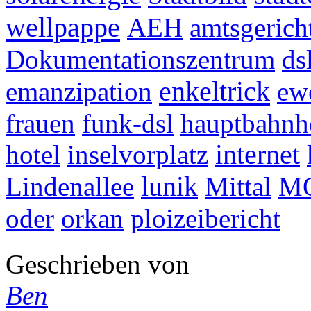
wellpappe
AEH
amtsgerich
Dokumentationszentrum
ds
enkeltrick
emanzipation
ew
frauen
funk-dsl
hauptbahnh
hotel
inselvorplatz
internet
Lindenallee
lunik
Mittal
M
oder
orkan
ploizeibericht
Geschrieben von
Ben