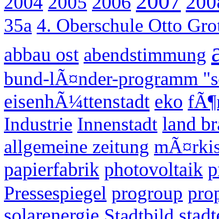
2007
200
2004
2005
2006
35a
4. Oberschule Otto Gr
abbau ost
abendstimmung
bund-lÃ¤nder-programm "so
eisenhÃ¼ttenstadt
eko
fÃ¶
Industrie
Innenstadt
land b
allgemeine zeitung
mÃ¤rkis
papierfabrik
photovoltaik
p
Pressespiegel
progroup
pro
solarenergie
Stadtbild
stad