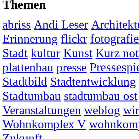
Themen
abriss
Andi Leser
Architekt
fotografie
Erinnerung
flickr
Stadt
kultur
Kunst
Kurz not
plattenbau
presse
Pressespi
Stadtbild
Stadtentwicklung
Stadtumbau
stadtumbau ost
Veranstaltungen
weblog
wir
Wohnkomplex V
wohnkomp
Zukunft