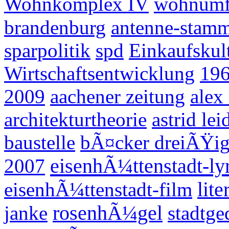
Wohnkomplex IV
wohnumfe
brandenburg
antenne-stamm
sparpolitik
spd
Einkaufskul
Wirtschaftsentwicklung
19
2009
aachener zeitung
alex
architekturtheorie
astrid le
baustelle
bÃ¤cker dreiÃŸi
eisenhÃ¼ttenstadt-ly
2007
eisenhÃ¼ttenstadt-film
lite
janke
rosenhÃ¼gel
stadtge