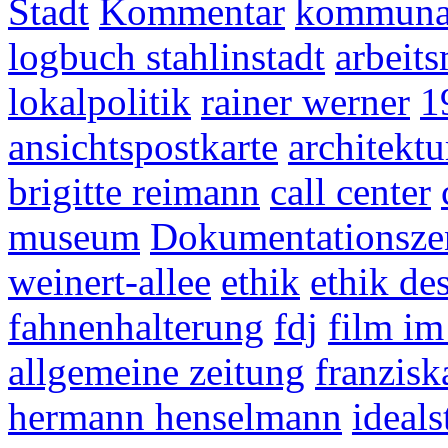
Stadt
Kommentar
kommunal
logbuch stahlinstadt
arbeits
lokalpolitik
rainer werner
1
ansichtspostkarte
architekt
brigitte reimann
call center
museum
Dokumentationsze
weinert-allee
ethik
ethik de
fahnenhalterung
fdj
film i
allgemeine zeitung
franzisk
hermann henselmann
ideals