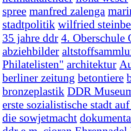
spree
manfred zalenga
mari
stadtpolitik
wilfried steinb
35 jahre ddr
4. Oberschule 
abziehbilder
altstoffsamml
Philatelisten"
architektur
Au
berliner zeitung
betontiere
bronzeplastik
DDR Museu
erste sozialistische stadt a
die sowjetmacht
dokumentat
ddr
e.m. cioran
Ehrennadel