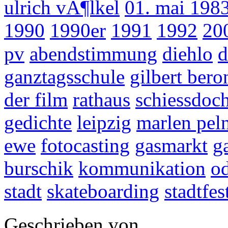
ulrich vÃ¶lkel
01. mai 198
1990
1990er
1991
1992
20
pv
abendstimmung
diehlo
d
ganztagsschule
gilbert ber
der film
rathaus
schiessdoch
gedichte
leipzig
marlen pel
ewe
fotocasting
gasmarkt
g
burschik
kommunikation
o
stadt
skateboarding
stadtfe
Geschrieben von