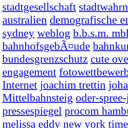
stadtgesellschaft
stadtwahr
australien
demografische e
sydney
weblog
b.b.s.m. mb
bahnhofsgebÃ¤ude
bahnku
bundesgrenzschutz
cute ov
engagement
fotowettbewer
Internet
joachim trettin
joha
Mittelbahnsteig
oder-spree-
pressespiegel
procom hamb
melissa eddy
new york time