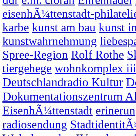
eisenhÃ¼ttenstadt-philateli
karbe
kunst am bau
kunst i
kunstwahrnehmung
liebesp
Spree-Region
Rolf Rothe
S
tiergehege
wohnkomplex ii
Deutschlandradio Kultur
D
Dokumentationszentrum Al
EisenhÃ¼ttenstadt
erinerun
radiosendung
StadtidentitÃ