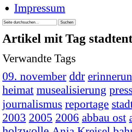
Impressum
Artikel mit Tag stadten
Verwandte Tags
09. november
ddr
erinnerun
heimat
musealisierung
pres
journalismus
reportage
stad
2003
2005
2006
abbau ost
holzwolle
Anja Kreisel
bah