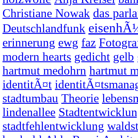
Christiane Nowak
das parl
eisenhÃ¼
Deutschlandfunk
erinnerung
ewg
faz
Fotogra
modern hearts
gedicht
gelb
hartmut medohrn
hartmut 
identitÃ¤t
identitÃ¤tsmana
stadtumbau
Theorie
lebensm
lindenallee
Stadtentwicklu
stadtfehlentwicklung
waldst