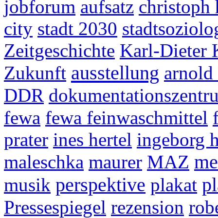
jobforum
aufsatz
christoph 
city
stadt 2030
stadtsoziolo
Zeitgeschichte
Karl-Dieter
ausstellung
Zukunft
arnold
DDR
dokumentationszentr
fewa
fewa feinwaschmittel
prater
ines hertel
ingeborg 
maleschka
maurer
MAZ
me
pl
musik
perspektive
plakat
Pressespiegel
rezension
robe