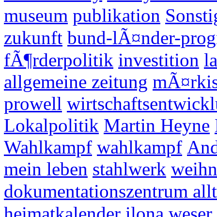
museum
publikation
Sonsti
zukunft
bund-lÃ¤nder-progr
fÃ¶rderpolitik
investition
l
allgemeine zeitung
mÃ¤rkis
prowell
wirtschaftsentwick
Lokalpolitik
Martin Heyne
Wahlkampf
wahlkampf
And
mein leben
stahlwerk
weihn
dokumentationszentrum allt
heimatkalender
ilona weser