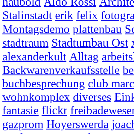
haubold
Aldo Rossi
Archite
Stalinstadt
erik
felix
fotogra
Montagsdemo
plattenbau
S
stadtraum
Stadtumbau Ost
alexanderkult
Alltag
arbeits
Backwarenverkaufsstelle
be
buchbesprechung
club mar
wohnkomplex
diverses
Eink
fantasie
flickr
freibadewese
gazprom
Hoyerswerda
joac