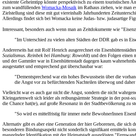
existente Geheimtipp könnte perspektivisch zu einem touristischen A
zum wandfüllenden
Womacka-Mosaik
im Rathaus ziehen, wie man es 
Zielstellung sind diese mit gut viereinhalb Jahrhunderten Zeituntersc
Allerdings findet sich bei Womacka keine Judas- bzw. judasartige F
Interessant, besonders auch wenn man an Zeitdokumente wie "Eisenzeit
"Im Unterschied zu vielen alten Städten der DDR gab es in Eise
Andererseits hat mit Rolf Henrich ausgerechnet ein Eisenhüttenstädt
Sozialismus. Reinbek bei Hamburg: Rowohlt
) und den Folgen einen
und der Gammler war in Eisenhüttenstadt dagegen kaum wahrnehmbar. 
ausgestattet und entsprechend gut überschaubar war:
"Dementsprechend war ein hohes Bewusstsein über die vorhand
die Angst vor zu befürchtenden Nachteilen überwog und daher 
Vielleicht war es auch gar nicht die Angst, sondern die nicht wahrge
Kleingartenwelt sich leider als reibungsärmste Strategie in der post-so
die Chance hat(te), auf große Resonanz in der Stadtbevölkerung zu 
"So wird es mittelfristig für immer mehr BewohnerInnen Eisenh
Alternativ gibt es aber eine Generation der hier Geborenen, die sich
besonderen Bindungsaspekt nicht sonderlich signifikant ermitteln kon
mangelnder Identifikation mit der Heimatstadt ausgelösten "Fernwand