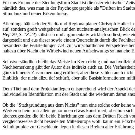
Für uns Freunde der Siedlungsform Stadt ist die österreichische "Zeit
nämlich das, was man in der Psychogeographie als "Driften im Stadtr
Stimulanz und neuer Erkenntnisse.
Allerdings hält sich der Stadt- und Regionalplaner Chrisoph Haller 
auf, sondern greift weitgehend auf den nüchtern-analytischen Blick d
Heft 29, S. 18-24
) stilistisch und argumentativ wirklich so liest, wie e
dargestellt und aus dieser sowie einem Querschnitt durch die Fachli
besonders die Feststellungen z.B. zur wirtschaftlichen Perspektive be
nahezu über Nacht ein Wirbelwind neuen Aufschwungs so manche Expe
Selbstverständlich bleibt das Meiste im Kern richtig und nachvollziehba
Nachbemerkung gibt der Autor dies indirekt auch zu. Die Verfasstheit 
gänzlich neuer Zusammenhang eröffnet, aber diese zählen auch nicht
Einblick, der nicht allzu tief schürft, aber alle Basisinformationen m
Dem Titel und dem Projektanliegen entsprechend wird der Aspekt der
individuellen Identifikation mit der Stadt und die wiederum daran an
Ob die "Stadtgründung aus dem Nichts" nun eine solche oder keine wa
Werken scheint mir allein genommen etwas konstruiert, obschon sich d
überzeugender, die für beide Einrichtungen aus dem Dritten Reich vo
vergleichsweise dicht besiedelten Mitteleuropa wohl kaum ein Eckche
Schnittpunkte zur Geschichte liegen in diesen Breiten aller Erfahrun