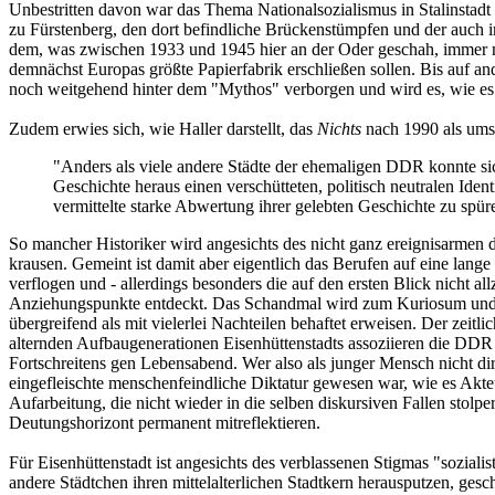
Unbestritten davon war das Thema Nationalsozialismus in Stalinstadt 
zu Fürstenberg, den dort befindliche Brückenstümpfen und der auch im
dem, was zwischen 1933 und 1945 hier an der Oder geschah, immer mal
demnächst Europas größte Papierfabrik erschließen sollen. Bis auf an
noch weitgehend hinter dem "Mythos" verborgen und wird es, wie es 
Zudem erwies sich, wie Haller darstellt, das
Nichts
nach 1990 als ums
"Anders als viele andere Städte der ehemaligen DDR konnte s
Geschichte heraus einen verschütteten, politisch neutralen Id
vermittelte starke Abwertung ihrer gelebten Geschichte zu spüre
So mancher Historiker wird angesichts des nicht ganz ereignisarmen de
krausen. Gemeint ist damit aber eigentlich das Berufen auf eine lange
verflogen und - allerdings besonders die auf den ersten Blick nicht 
Anziehungspunkte entdeckt. Das Schandmal wird zum Kuriosum und ni
übergreifend als mit vielerlei Nachteilen behaftet erweisen. Der zei
alternden Aufbaugenerationen Eisenhüttenstadts assoziieren die DDR 
Fortschreitens gen Lebensabend. Wer also als junger Mensch nicht dir
eingefleischte menschenfeindliche Diktatur gewesen war, wie es Akteu
Aufarbeitung, die nicht wieder in die selben diskursiven Fallen stolp
Deutungshorizont permanent mitreflektieren.
Für Eisenhüttenstadt ist angesichts des verblassenen Stigmas "sozia
andere Städtchen ihren mittelalterlichen Stadtkern herausputzen, ges