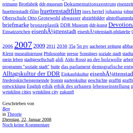
Dokumentationszentrum
reimann
Brotfabrik
ddr-museum
eisenzeit
huettenstadtfilm
huettenstadt-film
ines hertel
johanna
john
Oberschule Otto Grotewohl
abwasser
abziehbilder
altstoffsamml
Devotion
briefmarke
bronzeplastik
DDR Museum
ddr-kunst
eisenhÃ¼ttenstadt
Einsatzzeichen
eisenhÃ¼ttenstadt-philatelie
2007
2009
abba
2006
2030
5n pv
2011
35a
aachener zeitung
Kleist
musealisierung
Philosophie
presse
Sonstiges
soziale stadt
stadt
aldi
an der holzwolle
mein leben
stadtgesellschaft
Aldo Rossi
arbei
das parlament
demografische ent
programm "soziale stadt"
butte
Alltagskultur der DDR
eisenhÃ¼ttenstad
Einkaufskultur
friedenskirchengemeinde
fromm
gartenkultur
geschichte
graffiti
graffi
ethik
ethik des urbanen
lebenseinstellung
entwicklung
English
p
wrinkling cities
wrinkling city
zukunft
Geschrieben von
Ben
in
Theorie
Dienstag, 22. Januar 2008
Noch keine Kommentare