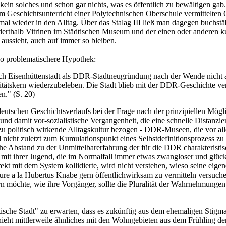
kein solches und schon gar nichts, was es öffentlich zu bewältigen ga
 Geschichtsunterricht einer Polytechnischen Oberschule vermittelten Ge
 wieder in den Alltag. Über das Stalag III ließ man dagegen buchstäb
derthalb Vitrinen im Städtischen Museum und der einen oder anderen ku
aussieht, auch auf immer so bleiben.
o problematischere Hypothek:
ich Eisenhüttenstadt als DDR-Stadtneugründung nach der Wende nicht 
entitätskern wiederzubeleben. Die Stadt blieb mit der DDR-Geschichte 
n." (S. 20)
utschen Geschichtsverlaufs bei der Frage nach der prinzipiellen Möglich
 und damit vor-sozialistische Vergangenheit, die eine schnelle Distanz
allzu politisch wirkende Alltagskultur bezogen - DDR-Museen, die vor a
cht zuletzt zum Kumulationspunkt eines Selbstdefinitionsprozess zu 
tliche Abstand zu der Unmittelbarerfahrung der für die DDR charakteris
mit ihrer Jugend, die im Normalfall immer etwas zwangloser und glückl
ekt mit dem System kollidierte, wird nicht verstehen, wieso seine eig
re a la Hubertus Knabe gern öffentlichwirksam zu vermitteln versuchen
ern möchte, wie ihre Vorgänger, sollte die Pluralität der Wahrnehmunge
listische Stadt" zu erwarten, dass es zukünftig aus dem ehemaligen St
chieht mittlerweile ähnliches mit den Wohngebieten aus dem Frühling d