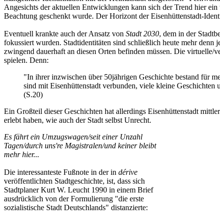
Angesichts der aktuellen Entwicklungen kann sich der Trend hier ein 
Beachtung geschenkt wurde. Der Horizont der Eisenhüttenstadt-Identit
Eventuell krankte auch der Ansatz von
Stadt 2030
, dem in der Stadt
fokussiert wurden. Stadtidentitäten sind schließlich heute mehr denn j
zwingend dauerhaft an diesen Orten befinden müssen. Die virtuelle/ver
spielen. Denn:
"In ihrer inzwischen über 50jährigen Geschichte bestand für 
sind mit Eisenhüttenstadt verbunden, viele kleine Geschichte
(S.20)
Ein Großteil dieser Geschichten hat allerdings Eisenhüttenstadt mittle
erlebt haben, wie auch der Stadt selbst Unrecht.
Es fährt ein Umzugswagen/seit einer Unzahl
Tagen/durch uns're Magistralen/und keiner bleibt
mehr hier...
Die interessanteste Fußnote in der in
dérive
veröffentlichten Stadtgeschichte, ist, dass sich
Stadtplaner Kurt W. Leucht 1990 in einem Brief
ausdrücklich von der Formulierung "die erste
sozialistische Stadt Deutschlands" distanzierte: