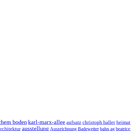
tschem boden
karl-marx-allee
aufsatz
christoph haller
heimat
ausstellung
architektur
Auszeichnung
Badewetter
bahn ag
beatrice