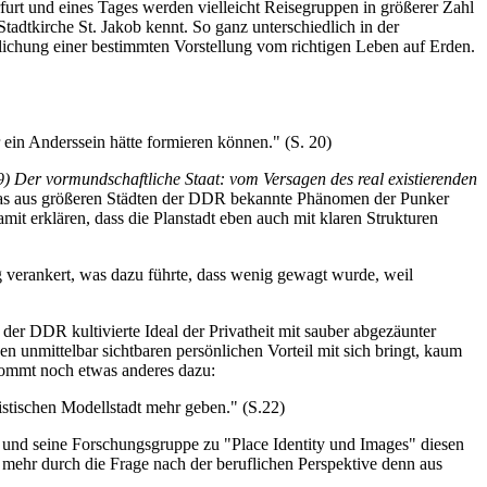
urt und eines Tages werden vielleicht Reisegruppen in größerer Zahl
adtkirche St. Jakob kennt. So ganz unterschiedlich in der
ldlichung einer bestimmten Vorstellung vom richtigen Leben auf Erden.
 ein Anderssein hätte formieren können." (S. 20)
9) Der vormundschaftliche Staat: vom Versagen des real existierenden
Das aus größeren Städten der DDR bekannte Phänomen der Punker
 erklären, dass die Planstadt eben auch mit klaren Strukturen
verankert, was dazu führte, dass wenig gewagt wurde, weil
der DDR kultivierte Ideal der Privatheit mit sauber abgezäunter
nen unmittelbar sichtbaren persönlichen Vorteil mit sich bringt, kaum
kommt noch etwas anderes dazu:
istischen Modellstadt mehr geben." (S.22)
dt und seine Forschungsgruppe zu "Place Identity und Images" diesen
r mehr durch die Frage nach der beruflichen Perspektive denn aus