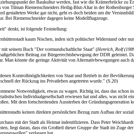
nziehungspunkt der Baukultur werden, fast wie die Krämerbrücke zu Erf
von Tilman Riemenschneiders Heilig-Blut-Altar in der Rothenburger St
hied gestalteten Werke gar nicht, geht es doch beiden um die Versinnbi
igur. Bei Riemenschneider dagegen keine Modellflugzeuge.
" denkt, ist folgende Feststellung:
nhüttenstadt kaum Nischen, inden sich politischer Widerstand oder nur
er mit seinem Buch "Der vormundschaftliche Staat" (
Henrich, Rolf (198
 maßgeblichen Beitrag zur Bürgerrechtsbewegung der DDR geleistet. 
Man könnte die geringe Aktivität von Alternativbewegungen auch damit
enen Kontrollmöglichkeiten von Staat und Betrieb in der Bevölkerung 
schnell der Rückzug ins Privatleben angetreten wurde." (S.20)
nommene Notwendigkeit, etwas zu wagen. Richtig ist, dass das schon in 
zialistischen Individualgesellschaft erwiesen hat und alles, was nicht ei
stoßen. Mit dem fortschreitenden Aussterben der Gründungsgeneration 
üttenstadts keinen direkten persönlichen Bezug zum Aufbau der sozial
 durchaus mit der Stadt als Heimat indentifizieren. Dass Peter Weichhar
nten, liegt daran, dass ein Großteil dieser Gruppe die Stadt im Zuge de
erungswellen" verlassen hat.