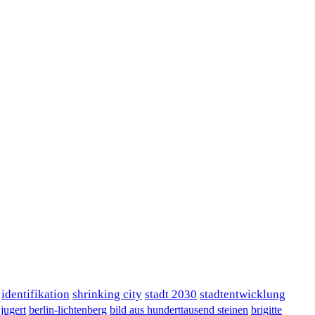
identifikation
shrinking city
stadt 2030
stadtentwicklung
 jugert
berlin-lichtenberg
bild aus hunderttausend steinen
brigitte