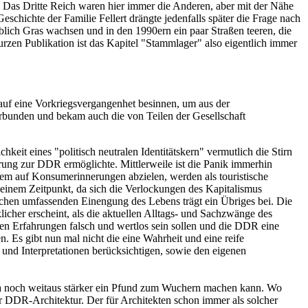
b. Das Dritte Reich waren hier immer die Anderen, aber mit der Nähe
schichte der Familie Fellert drängte jedenfalls später die Frage nach
lich Gras wachsen und in den 1990ern ein paar Straßen teeren, die
rzen Publikation ist das Kapitel "Stammlager" also eigentlich immer
auf eine Vorkriegsvergangenhet besinnen, um aus der
verbunden und bekam auch die von Teilen der Gesellschaft
keit eines "politisch neutralen Identitätskern" vermutlich die Stirn
ierung zur DDR ermöglichte. Mittlerweile ist die Panik immerhin
llem auf Konsumerinnerungen abzielen, werden als touristische
einem Zeitpunkt, da sich die Verlockungen des Kapitalismus
tischen umfassenden Einengung des Lebens trägt ein Übriges bei. Die
icher erscheint, als die aktuellen Alltags- und Sachzwänge des
enen Erfahrungen falsch und wertlos sein sollen und die DDR eine
. Es gibt nun mal nicht die eine Wahrheit und eine reife
n und Interpretationen berücksichtigen, sowie den eigenen
igma noch weitaus stärker ein Pfund zum Wuchern machen kann. Wo
er DDR-Architektur. Der für Architekten schon immer als solcher