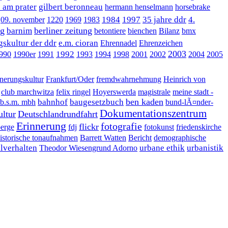
e am prater
gilbert beronneau
hermann henselmann
horsebrake
1984
1997
35 jahre ddr
4.
09. november
1220
1969
1983
ng
berliner zeitung
barnim
betontiere
bienchen
Bilanz
bmx
skultur der ddr
e.m. cioran
Ehrennadel
Ehrenzeichen
2003
1992
990
1990er
1991
1993
1994
1998
2001
2002
2004
2005
nnerungskultur
Frankfurt/Oder
fremdwahrnehmung
Heinrich von
club marchwitza
felix ringel
Hoyerswerda
magistrale
meine stadt -
ben kaden
bahnhof
baugesetzbuch
.b.s.m. mbh
bund-lÃ¤nder-
Dokumentationszentrum
ltur
Deutschlandrundfahrt
Erinnerung
fotografie
flickr
berge
fdj
fotokunst
friedenskirche
istorische tonaufnahmen
Barrett Watten
Bericht
demographische
alverhalten
urbane ethik
urbanistik
Theodor Wiesengrund Adorno