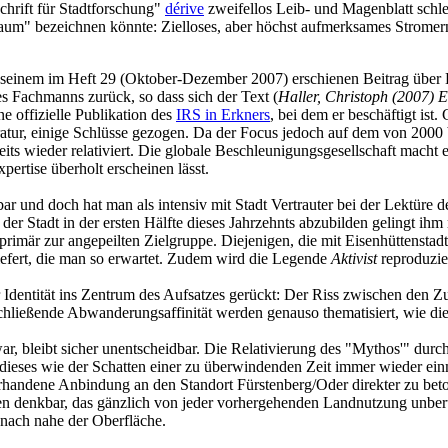
schrift für Stadtforschung"
dérive
zweifellos Leib- und Magenblatt schle
aum" bezeichnen könnte: Zielloses, aber höchst aufmerksames Stromern
in seinem im Heft 29 (Oktober-Dezember 2007) erschienen Beitrag über 
es Fachmanns zurück, so dass sich der Text (
Haller, Christoph (2007) E
ine offizielle Publikation des
IRS in Erkners
, bei dem er beschäftigt ist
teratur, einige Schlüsse gezogen. Da der Focus jedoch auf dem von 200
reits wieder relativiert. Die globale Beschleunigungsgesellschaft macht 
rtise überholt erscheinen lässt.
r und doch hat man als intensiv mit Stadt Vertrauter bei der Lektüre den
der Stadt in der ersten Hälfte dieses Jahrzehnts abzubilden gelingt ihm
 primär zur angepeilten Zielgruppe. Diejenigen, die mit Eisenhüttenst
itliefert, die man so erwartet. Zudem wird die Legende
Aktivist
reproduzier
 Identität ins Zentrum des Aufsatzes gerückt: Der Riss zwischen den 
schließende Abwanderungsaffinität werden genauso thematisiert, wie di
r, bleibt sicher unentscheidbar. Die Relativierung des "Mythos'" dur
ieses wie der Schatten einer zu überwindenden Zeit immer wieder einma
rhandene Anbindung an den Standort Fürstenberg/Oder direkter zu beto
n denkbar, das gänzlich von jeder vorhergehenden Landnutzung unberüh
g nach nahe der Oberfläche.