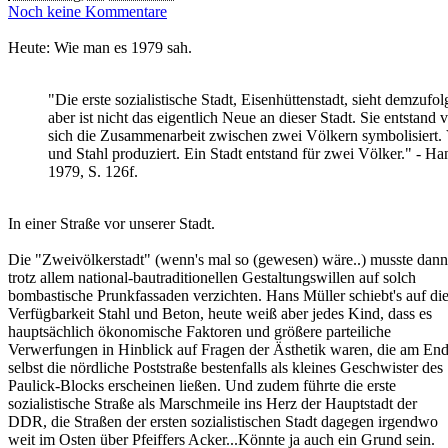
Noch keine Kommentare
Heute: Wie man es 1979 sah.
"Die erste sozialistische Stadt, Eisenhüttenstadt, sieht demzuf
aber ist nicht das eigentlich Neue an dieser Stadt. Sie ents
sich die Zusammenarbeit zwischen zwei Völkern symbolisiert.
und Stahl produziert. Ein Stadt entstand für zwei Völker." - H
1979, S. 126f.
In einer Straße vor unserer Stadt.
Die "Zweivölkerstadt" (wenn's mal so (gewesen) wäre..) musste dann
trotz allem national-bautraditionellen Gestaltungswillen auf solch
bombastische Prunkfassaden verzichten. Hans Müller schiebt's auf di
Verfügbarkeit Stahl und Beton, heute weiß aber jedes Kind, dass es
hauptsächlich ökonomische Faktoren und größere parteiliche
Verwerfungen in Hinblick auf Fragen der Ästhetik waren, die am En
selbst die nördliche Poststraße bestenfalls als kleines Geschwister des
Paulick-Blocks erscheinen ließen. Und zudem führte die erste
sozialistische Straße als Marschmeile ins Herz der Hauptstadt der
DDR, die Straßen der ersten sozialistischen Stadt dagegen irgendwo
weit im Osten über Pfeiffers Acker...Könnte ja auch ein Grund sein.