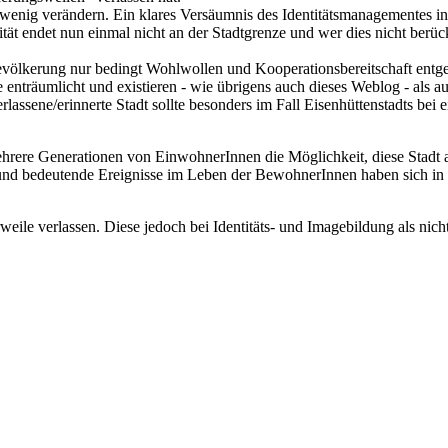
wenig verändern. Ein klares Versäumnis des Identitätsmanagementes in d
ät endet nun einmal nicht an der Stadtgrenze und wer dies nicht berück
bevölkerung nur bedingt Wohlwollen und Kooperationsbereitschaft entg
e enträumlicht und existieren - wie übrigens auch dieses Weblog - als au
lassene/erinnerte Stadt sollte besonders im Fall Eisenhüttenstadts bei 
mehrere Generationen von EinwohnerInnen die Möglichkeit, diese Stad
n und bedeutende Ereignisse im Leben der BewohnerInnen haben sich in
rweile verlassen. Diese jedoch bei Identitäts- und Imagebildung als nic