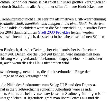
chthin. Schon der Name selbst spielt auf unser größtes Vergnügen an,
 durch Stadträume aller Art, immer offen für neue Eindrücke, neue
Eisenhüttenstadt nicht allzu sehr mit affirmativen Drift-Wahrnehmung
isenhüttenstadt: Identitäts- und Imagewandel einer Stadt. In: dérive.
. Grundsolide objektiviert werden die Stadtentwicklung in straffer Form
0 bis 2004 durchgeführten
Stadt 2030-Projektes
liegen, werden
es anscheinend möglich, dass selbst in beinahe entschlafenen Städten
 Eindruck, dass der Beitrag eher ein historischer ist. In seiner
 recht gut. Denen, die die Stadt gut kennen, wird naturgemäß kein
adt bislang wenig verbanden, bekommen dagegen einen kursorischen
t, auch wenn dies das Haus nicht retten wird.
Zuwanderungsgenerationen, die damit verbundene Frage der
e Frage nach der Vergangenheit.
ch die Nähe des Stadtraumes zum Stalag III B und den Degussa-
l in die Stadtgeschichte schleicht. Allerdings wäre es m.E.
nen. Anders als bei diversen sowjetischen Stadtneugründungen ist im
rt geblieben ist. Irgendwie gräbt man überall etwas aus und die