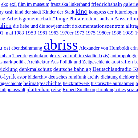
friedrichshain
galeri
eko
exil
film im museum
franziska linkerhand
kino
ny cash
kind der stadt
Kinder der Stadt
kongress der futurologen
Ausstellu
Arbeitsgemeinschaft "Junge Philatelisten"
ung
aufbau
alien
dokumentationszentrzm alltrag
die liebe und die sowjetmacht
1953
1989
01. mai 1983
1961
1963
1970er
1973
1975
1980er
1988
1
abriss
u ost
abendstimmung
Alexander von Humboldt
eri
umbau
Theorie
wohnkomplex vi
zukunft im stadtteil (zis)
anthropologie
australien
tsmarktpolitik
Architektur
Aus Politik und Zeitgeschichte
b
Deutschlandradio Ku
wicklung
denkmalschutz
deutsche bahn ag
t-lyrik
astor
bildarchiv
deutsches rundfunk archiv
dichtung
diehloer 
heimatgeschichte
tigeschichte
heizkraftwerk
historische aufnahmen
h
plattenbau
reise
sozi
hilipp oswalt
Robert Smithson
shrinking cities