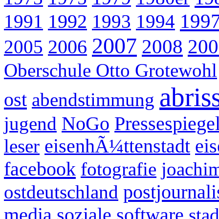
199
1991
1992
1993
1994
2007
2008
200
2005
2006
Oberschule Otto Grotewohl
abris
ost
abendstimmung
jugend
NoGo
Pressespiege
leser
eisenhÃ¼ttenstadt
ei
facebook
fotografie
joachi
postjournal
ostdeutschland
media
soziale software
sta