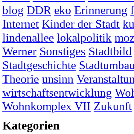
blog
DDR
eko
Erinnerung
Internet
Kinder der Stadt
ku
lindenallee
lokalpolitik
mo
Werner
Sonstiges
Stadtbild
Stadtgeschichte
Stadtumba
Theorie
unsinn
Veranstaltu
wirtschaftsentwicklung
Woh
Wohnkomplex VII
Zukunft
Kategorien