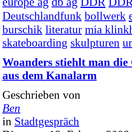
DDR
europe ag
db ag
DDR
Deutschlandfunk
bollwerk
burschik
literatur
mia klink
skateboarding
skulpturen
u
Woanders stiehlt man die
aus dem Kanalarm
Geschrieben von
Ben
in
Stadtgespräch