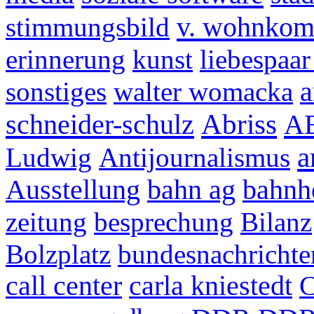
v. wohnkom
stimmungsbild
erinnerung
kunst
liebespaa
sonstiges
walter womacka
a
schneider-schulz
Abriss
A
a
Ludwig
Antijournalismus
Ausstellung
bahn ag
bahnh
zeitung
besprechung
Bilanz
Bolzplatz
bundesnachrichte
call center
carla kniestedt
C