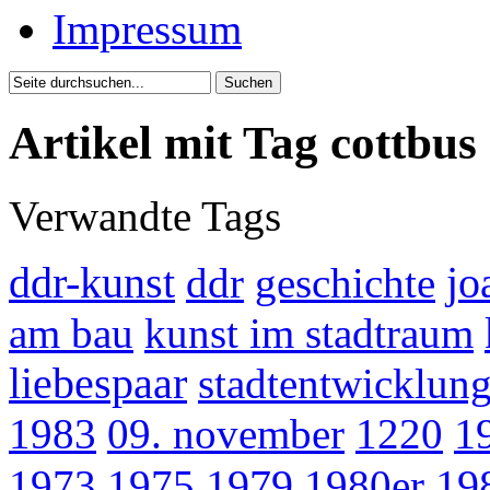
Impressum
Artikel mit Tag cottbus
Verwandte Tags
ddr-kunst
ddr
geschichte
jo
am bau
kunst im stadtraum
liebespaar
stadtentwicklun
1983
09. november
1220
1
19
1973
1975
1979
1980er