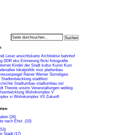
n
ndi Leser
Architektur
ansichtskarte
bahnhof
fotografie
DDR
eko
Erinnerung
flickr
og
nternet
Kinder der Stadt
kultur
Kunst
Kurz
indenallee
lokalpolitik
moz
plattenbau
ressespiegel
Rainer Werner
Sonstiges
Stadtentwicklung
stadtfest
chichte
Stadtumbau
stadtumbau ost
dt
Theorie
unsinn
Veranstaltungen
weblog
ftsentwicklung
Wohnkomplex V
plex vi
Wohnkomplex VII
Zukunft
rien
alien (26)
te nach Ehst. (10)
(53)
er Stadt (17)