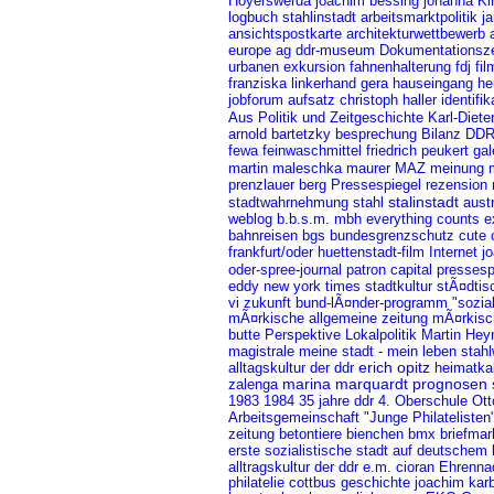
johanna
Hoyerswerda
joachim bessing
Ki
logbuch stahlinstadt
arbeitsmarktpolitik
j
ansichtspostkarte
architekturwettbewerb
europe ag
Dokumentationsz
ddr-museum
urbanen
exkursion
fdj
fahnenhalterung
fi
gera
franziska linkerhand
hauseingang
he
jobforum
aufsatz
christoph haller
identifik
Aus Politik und Zeitgeschichte
Karl-Diete
arnold bartetzky
besprechung
DD
Bilanz
fewa feinwaschmittel
gal
friedrich peukert
martin maleschka
meinung
maurer
MAZ
prenzlauer berg
Pressespiegel
rezension
stalinstadt
stadtwahrnehmung
stahl
austr
weblog
b.b.s.m. mbh
everything counts
e
bahnreisen
bgs
bundesgrenzschutz
cute 
jo
frankfurt/oder
huettenstadt-film
Internet
patron capital
pressesp
oder-spree-journal
eddy
new york times
stadtkultur
stÃ¤dti
vi
zukunft
bund-lÃ¤nder-programm "sozial
mÃ¤rkische allgemeine zeitung
mÃ¤rkisc
butte
Lokalpolitik
Perspektive
Martin Hey
stah
magistrale
meine stadt - mein leben
erich opitz
heimatka
alltagskultur der ddr
marina marquardt
prognosen
zalenga
1984
35 jahre ddr
4. Oberschule Ott
1983
Arbeitsgemeinschaft "Junge Philatelisten
zeitung
briefmar
betontiere
bienchen
bmx
erste sozialistische stadt auf deutschem
alltragskultur der ddr
e.m. cioran
Ehrenna
philatelie
cottbus
geschichte
joachim kar