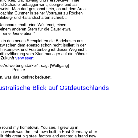
tlichkeit, Sachzwang und Perspektive in die
nd Schaufelradbagger wirft, übergreifend als
erweist. Man darf gespannt sein, ob auf dem Areal
Joachim Güntner in seiner Vortrauer zu Röcken
leberg- und -tallandschaften schreibt:
Raubbau schafft eine Wüstenei, einen
 einem anderen Stern für die Dauer etwa
einer Generation."
 in den neuen Seenplatten die Badehosen aus.
 zwischen dem ebenso schon recht isoliert in der
hnkomplex und Fürstenberg ist dieser Weg nicht
tadtbevölkerung vom Stadtmanager auf die nähere
Zukunft
verwiesen
:
ie Aufwertung stärker", sagt [Wolfgang]
Perske.
n, was das konkret bedeutet.
stralische Blick auf Ostdeutschlands
e round my hometown. You see, I grew up in
’) which was the first town built in East Germany after
t this great big steel factory and erected a brand new