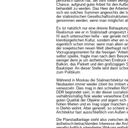
persönlich davon hat, bei sehr vielen weni
Chance, aufgrund guter Arbeit für den Auf
behandelt zu werden. Das Heer der Arbeit
sich ein solches Summen angesichts der 
der stalinistischen Gesellschaftsstrukturier
genommen werden, wenn man möglichst alles
Es ist natürlich nur eine dreiste Behauptun
Realismus wie er in Stalinstadt umgesetz
III auch untersuchen ließe - war gerade ni
kleinbürgerlichen Kultur, sondern eher ein 
eigentlich schon immer, wenn man allein an 
der sowjetischen neuen Welt überhaupt nic
Vorzugsargumenten für die hiesigen "Arbeit
selbst spielte, fragte man nach dem Beson
weniger denn je um ästhetischen Eindruc
Balkon, das Parkett und den großzügigen Sc
Baukörper. An dieser Stelle wird dann sc
zum Politikum.
Während in Moskau die Stalinarchitektur nac
Neubauten immer wieder zitiert bis imitiert 
verwurzeln. Dies mag in den schnellen Rich
DDR begründet sein, in der dieser sozialis
verhältnismäßig flink wieder verworfene Ent
guten Qualität der Objekte und ärgern sich - 
hohen Mieten und es mag sogar manchen geb
in Diehlo wohnt. Aber generell, so scheint 
Architektur fast ausschließlich von Außen 
Die Planstadtanlage steht also zwischen d
ästhetisch-betrachtenden Interesse der Ar
gesellschaftlich intendierter Wirkung entho