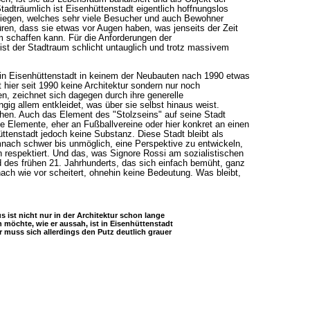
tadträumlich ist Eisenhüttenstadt eigentlich hoffnungslos
liegen, welches sehr viele Besucher und auch Bewohner
en, dass sie etwas vor Augen haben, was jenseits der Zeit
m schaffen kann. Für die Anforderungen der
st der Stadtraum schlicht untauglich und trotz massivem
h in Eisenhüttenstadt in keinem der Neubauten nach 1990 etwas
 hier seit 1990 keine Architektur sondern nur noch
n, zeichnet sich dagegen durch ihre generelle
ängig allem entkleidet, was über sie selbst hinaus weist.
hen. Auch das Element des "Stolzseins" auf seine Stadt
 Elemente, eher an Fußballvereine oder hier konkret an einen
ttenstadt jedoch keine Substanz. Diese Stadt bleibt als
nach schwer bis unmöglich, eine Perspektive zu entwickeln,
 respektiert. Und das, was Signore Rossi am sozialistischen
d des frühen 21. Jahrhunderts, das sich einfach bemüht, ganz
ach wie vor scheitert, ohnehin keine Bedeutung. Was bleibt,
s ist nicht nur in der Architektur schon lange
 möchte, wie er aussah, ist in Eisenhüttenstadt
r muss sich allerdings den Putz deutlich grauer