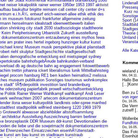
kommunalwahl brandenburg 2008
nder der Stadt
Kommentar
Lindenal
1950er
1953
anet neiser
lokalpolitik
rainer werner
1997
aktivist
Pressesp
aufbau
call center
city center
d+s
baukultur
brigitte reimann
Kurz not
entrum
erich-weinert-allee
ethik
ethik des
e.i.h.Ã¼.
entwurf
Sonstige
lm im museum
fotokunst
frankfurter allgemeine zeitung
Sport (1
ideenwettbewerb
rmann henselmann
idealstadt
italien
Stadtbild
ation
shrinking city
stadt 2030
stadtsoziologie
stadttheorie
Stadtges
ausstellung
r Keim
Peripherisierung
Urbanistik
Zukunft
Theorie 
R
dokumentationszentrum
fewa
Umland (
entzauberung eines mythos
Veransta
erie am prater
ines hertel
kunst
ingeborg hunzinger
kultur
planstadt
michael krenz
musik
perspektive
plakat
Museum
Alle Kat
stadtgesellschaft
robert riehl
skulptur
Stadtgeschichte
alien
demografische entwicklung
exil
mietspiegel
sydney
bahnkunden-verband
xpertokratie
bahnhofsgebÃ¤ude
Komme
db ag
deutsche bahn ag
fotowettbewerb
overload
engagement
achim trettin
liberalismus
johanna ickert
lunik
Mittelbahnsteig
wieland
ben kaden
iegel
procom hamburg
heimatlos2
melissa
Mo, 04.11
RE1
publikation
tourismus
wohnkomplex
Hallo Be
sches museum
Sonstiges
[...]Kom
e stadt"
fÃ¶rderpolitik
investition
land brandenburg
he oderzeitung
papierfabrik
prowell
wirtschaftsentwicklung
Ben
zu
Rainer Werner
Andi Leser
ne
Politik
Wahlkampf
wahlkampf
von irge
lwerk
weihnachten
2007
artecom
dokumentationszentrum
Do, 16.05
lender
ilona weser
kulturpolitik
landkreis oder-spree
manfred
Die Vermu
stadtpolitik
wilfried steinberg
1979
stadtfest
1220
1969
zutreff [
o Grotewohl
abwasser
abziehbilder
altstoffsammlung
"
Ausstellung
barnim
berliner
architektur
Auszeichnung
Wollenb
ke
bronzeplastik
ddr-kunst
Devotionalien
die
DDR Museum
Fundfoto
 boden
dokumentationszentrzm
die liebe und die sowjetmacht
Do, 16.05
del
Ehrenzeichen
Einsatzzeichen
eisenhÃ¼ttenstadt-
Das Foto
be
kunst am bau
kunst im stadtraum
kunstraub
Eisenhüt