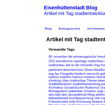
Eisenhüttenstadt Blog
Artikel mit Tag stadtentwickl
Blog
Beitragsarchiv
Information
Artikel mit Tag stadte
Verwandte Tags
09. november
ddr
erinnerungskultur
frem
2011
journalismus
reportage
stadtumbau 
aldi
an der holzwolle
Anja Kre
stadtumbau
parlament
denkmalschutz
Deutschlandfu
faz
Fotografie
friedrich nietzsche
ewg
gal
hartmut medohrn
hartmut mehdorn
heimat
shrinking cities
stadtumbau
leben
Theorie
wa
Stadtfehlentwickl
stadtfehlentwicklung
Architektur
Sozialistischer Realismus
Sta
Montagsdemo
plattenbau
sepp 
Schatten
alex
abschied
alexanderkult
Alltag
arbeits
bildwettbewerb
club ma
buchbesprechung
f
Einkaufszettel
ende
Erinnerung
fantasie