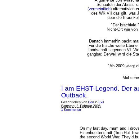
Argumente von Wirtschaf
Schaufeln der Abriss- u
(
vermeintlich
) alternativlos 
des WK VII das gilt, was 
über die Braunkoh
"Der brachiale 
Nicht-Ort wie von
Danach immerhin packt man
Für die frische weite Ebene
Landschaft liegenden VI. Wo
gangbar. Derweil wird die S
"Ab 2009 wiegt d
Mal sehe
I am EHST-Legend. Der au
Outback.
Geschrieben von
Ben
in
Exil
Samstag, 2. Februar 2008
1 Kommentar
On my last day, mum and I drov
Eisenhuettenstadt (‘Iron Hut Town
the second World War. They’d buil