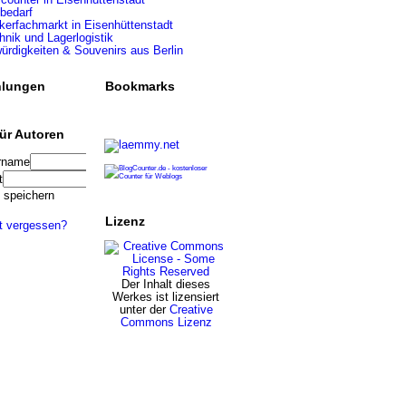
bedarf
erfachmarkt in Eisenhüttenstadt
hnik und Lagerlogistik
rdigkeiten & Souvenirs aus Berlin
lungen
Bookmarks
ür Autoren
rname
t
 speichern
Lizenz
t vergessen?
Der Inhalt dieses
Werkes ist lizensiert
unter der
Creative
Commons Lizenz