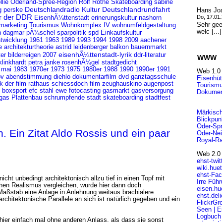
lie
Oderland-Spree-Region
Rolf Rothe
Skateboarding
sabine
Deutschlandradio Kultur
Deutschlandrundfahrt
g perske
Hans Jo
ur der DDR
Do, 17.01
EisenhÃ¼ttenstadt
erinerungskultur
nashorn
Sehr gee
marketing
Tourismus
Wohnkomplex IV
wohnumfeldgestaltung
welc [..
h
sparpolitik
spd
Einkaufskultur
dagmar pÃ¼schel
2009
ntwicklung
1961
1963
1989
1993
1994
1998
aachener
e
architekturtheorie
astrid leidenberger
balkon
bauernmarkt
eisenhÃ¼ttenstadt-lyrik
er
bilderreigen 2007
ddr-literatur
WWW
klinkhardt
rosenhÃ¼gel
petra janke
stadtgedicht
 mai 1983
1970er
1973
1975
1980er
1988
1990
1990er
1991
Web 1.0
pv
dokumentarfilm
abendstimmung
diehlo
dvd
ganztagsschule
Eisenhüt
ik der film
rathaus
schiessdoch film
zeughauskino
augenpost
Tourismu
boxsport
efc stahl
ewe
fotocasting
gasmarkt
gasversorgung
Dokumen
gas
Plattenbau
schrumpfende stadt
skateboarding
stadtfest
Märkisch
Blickpun
Oder-Sp
. Ein Zitat Aldo Rossis und ein paar
Oder-Nei
Royal-Ra
Web 2.0
ehst-twit
wiki.hue
ehst-Fa
cht unbedingt architektonisch allzu tief in einen Topf mit
Irre Füh
chen Realismus vergleichen, wurde hier dann doch
eisen.hu
Maßstab eine Anlage in Anlehnung weitaus brachialere
ehst.del
architektonische Parallele an sich ist natürlich gegeben und ein
FlickrGr
Seen | E
Logbuch 
 hier einfach mal ohne anderen Anlass, als dass sie sonst