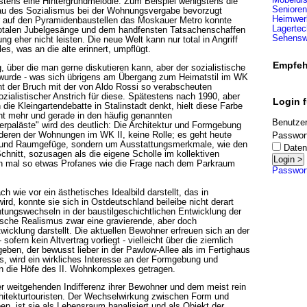
gstens eine Hintergrundmelodie. Zum Beispiel wenigstens die
Senioren
bau des Sozialismus bei der Wohnungsvergabe bevorzugt
Heimwerk
er auf den Pyramidenbaustellen das Moskauer Metro konnte
Lagertec
totalen Jubelgesänge und dem handfensten Tatsachenschaffen
Sehenswü
ung eher nicht leisten. Die neue Welt kann nur total in Angriff
, was an die alte erinnert, umpflügt.
Empfeh
g, über die man gerne diskutieren kann, aber der sozialistische
t wurde - was sich übrigens am Übergang zum Heimatstil im WK
cht der Bruch mit der von Aldo Rossi so verabscheuten
sozialistischer Anstrich für diese. Spätestens nach 1990, aber
Login f
die Kleingartendebatte in Stalinstadt denkt, hielt diese Farbe
ht mehr und gerade in den häufig genannten
Benutze
erpaläste" wird des deutlich: Die Architektur und Formgebung
deren der Wohnungen im WK II, keine Rolle; es geht heute
Passwor
k und Raumgefüge, sondern um Ausstattungsmerkmale, wie den
Daten
hnitt, sozusagen als die eigene Scholle im kollektiven
hon mal so etwas Profanes wie die Frage nach dem Parkraum
Passwor
h wie vor ein ästhetisches Idealbild darstellt, das in
wird, konnte sie sich in Ostdeutschland beileibe nicht derart
tungswechseln in der baustilgeschichtlichen Entwicklung der
tische Realismus zwar eine gravierende, aber doch
wicklung darstellt. Die aktuellen Bewohner erfreuen sich an der
sofern kein Altvertrag vorliegt - vielleicht über die ziemlich
en, der bewusst lieber in der Pawlow-Allee als im Fertighaus
es, wird ein wirkliches Interesse an der Formgebung und
in die Höfe des II. Wohnkomplexes getragen.
er weitgehenden Indifferenz ihrer Bewohner und dem meist rein
chitekturtouristen. Der Wechselwirkung zwischen Form und
ben, ist sie als Lebensraum banalisiert und als Objekt der