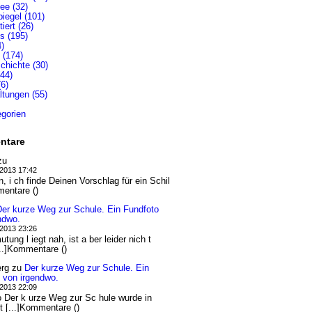
lee (32)
iegel (101)
iert (26)
s (195)
4)
 (174)
chichte (30)
(44)
6)
ltungen (55)
egorien
ntare
zu
.2013 17:42
n, i ch finde Deinen Vorschlag für ein Schil
mentare ()
Der kurze Weg zur Schule. Ein Fundfoto
ndwo.
.2013 23:26
tung l iegt nah, ist a ber leider nich t
...]Kommentare ()
erg
zu
Der kurze Weg zur Schule. Ein
 von irgendwo.
.2013 22:09
 Der k urze Weg zur Sc hule wurde in
t [...]Kommentare ()