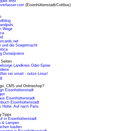
iques ehst
nverfasser.com
(Eisenhüttenstadt/Cottbus)
n
dtblog
landpuls
m Wege
ica
nd
stcards.net
e und die Sowjetmacht
etica
og Dunaújváros
 Seiten
eelsorge Landkreis Oder-Spree
Videos
l/bin sei smart - nutze Linux!
ng
gn, CMS und Onlineshop?
gn Eisenhüttenstadt
gen
aus Eisenhüttenstadt
nbuch Eisenhüttenstadt
 Hütte. Auf nach Paris.
g-Tipps
f in Eisenhüttenstadt
n & Lampen
üchen kaufen
counter in Eisenhüttenstadt