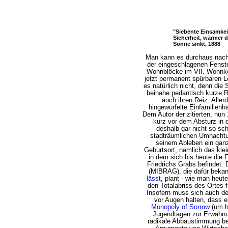
...
"Siebente Einsamkei
Sicherheit, wärmer de
Sonne sinkt, 1888
Man kann es durchaus nach
der eingeschlagenen Fenste
Wohnblöcke im VII. Wohnko
jetzt permanent spürbaren Le
es natürlich nicht, denn die
beinahe pedantisch kurze R
auch ihren Reiz. Aller
hingewürfelte Einfamilienh
Dem Autor der zitierten, nun 
kurz vor dem Absturz in 
deshalb gar nicht so sc
stadträumlichen Umnachtu
seinem Ableben ein gan
Geburtsort, nämlich das kle
in dem sich bis heute die 
Friedrichs Grabs befindet.
(MIBRAG), die dafür bekann
lässt
, plant - wie man heut
den Totalabriss des Ortes 
Insofern muss sich auch de
vor Augen halten, dass e
Monopoly of Sorrow
(um h
Jugendtagen zur Erwähnun
radikale Abbaustimmung b