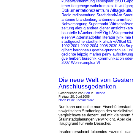
kunstwahrnehmung
liebespaar
EKO
Gapol
wolfgan
irmer
tiergehege
wohnkomplex iii
Dokumentationszentrum Alltagskult
Radio
StadtidentitÃ¤t
Stadt
radiosendung
antenne brandenburg
antenne-stammtisc
Nahversorgung
Supermarkt
Wirtschaftse
zeitung
alex q
andrea diener
ansichtskart
baustelle
bÃ¤cker dreiÃŸig
bÃ¼rgermeist
literatur
mia 
eisenhÃ¼ttenstadt-film
lyrik
stadtgedichte
stadtlyrik
ulrich vÃ¶lkel
01.
1992
2008
2030
5n 
2001
2002
2004
35a
gilbert beronneau
goethe-grundschule
lun
gedichte
leipzig
marlen pelny
aufschwung
gve
herbert burschik
kommunikation
oder
2007
Wohnkomplex VI
Die neue Welt von Gestern
Anschlussgedanken.
Geschrieben von
Ben
in
Theorie
Freitag, 20. Juni 2008
Noch keine Kommentare
Nun kann und sollte man Eisenhüttenstadt ni
sowjetischen Stadtanlagen des sozialistis
vergleichsweise dezent und mit kleinerem 
Stalinstadtplanungen verwirklicht. Aber die 
Hauptgrund für viele Besucher.
Insofern erscheint folgendes Exzerpt , das