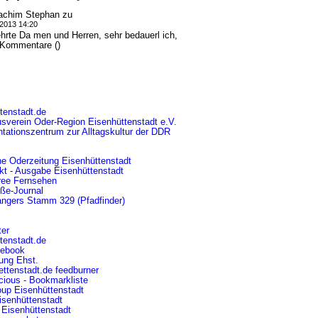
achim Stephan
zu
.2013 14:20
hrte Da men und Herren, sehr bedauerl ich,
.]Kommentare ()
tenstadt.de
sverein Oder-Region Eisenhüttenstadt e.V.
tationszentrum
zur Alltagskultur der DDR
e Oderzeitung Eisenhüttenstadt
kt - Ausgabe Eisenhüttenstadt
ree Fernsehen
ße-Journal
ngers Stamm 329 (Pfadfinder)
ter
ttenstadt.de
cebook
rung Ehst.
ettenstadt.de feedburner
icious - Bookmarkliste
oup Eisenhüttenstadt
isenhüttenstadt
Eisenhüttenstadt