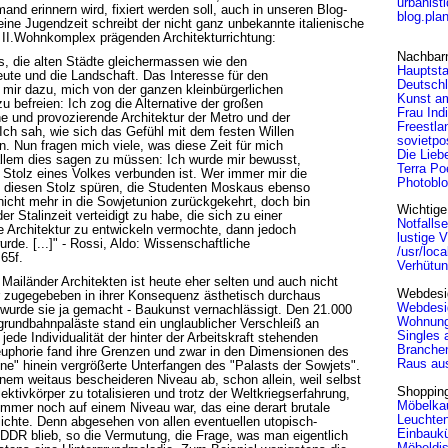
urbanist
nd erinnern wird, fixiert werden soll, auch in unseren Blog-
blog.pla
eine Jugendzeit schreibt der nicht ganz unbekannte italienische
n II.Wohnkomplex prägenden Architekturrichtung:
Nachbar
les, die alten Städte gleichermassen wie den
Hauptsta
eute und die Landschaft. Das Interesse für den
Deutsch
 mir dazu, mich von der ganzen kleinbürgerlichen
Kunst a
u befreien: Ich zog die Alternative der großen
Frau Ind
e und provozierende Architektur der Metro und der
Freestla
 Ich sah, wie sich das Gefühl mit dem festen Willen
sovietpo
. Nun fragen mich viele, was diese Zeit für mich
Die Lieb
allem dies sagen zu müssen: Ich wurde mir bewusst,
Terra Po
m Stolz eines Volkes verbunden ist. Wer immer mir die
Photobl
s diesen Stolz spüren, die Studenten Moskaus ebenso
nicht mehr in die Sowjetunion zurückgekehrt, doch bin
Wichtige
der Stalinzeit verteidigt zu habe, die sich zu einer
Notfalls
e Architektur zu entwickeln vermochte, dann jedoch
lustige 
rde. [...]" - Rossi, Aldo: Wissenschaftliche
/usr/loca
65f.
Verhütu
Mailänder Architekten ist heute eher selten und auch nicht
Webdesi
er zugegebeben in ihrer Konsequenz ästhetisch durchaus
Webdesi
 wurde sie ja gemacht - Baukunst vernachlässigt. Den 21.000
Wohnun
undbahnpaläste stand ein unglaublicher Verschleiß an
Singles 
jede Individualität der hinter der Arbeitskraft stehenden
Branche
euphorie fand ihre Grenzen und zwar in den Dimensionen des
Raus aus
ene" hinein vergrößerte Unterfangen des "Palasts der Sowjets".
inem weitaus bescheideren Niveau ab, schon allein, weil selbst
Shoppin
tivkörper zu totalisieren und trotz der Weltkriegserfahrung,
Möbelkau
immer noch auf einem Niveau war, das eine derart brutale
Leuchte
chte. Denn abgesehen von allen eventuellen utopisch-
Einbauk
 DDR blieb, so die Vermutung, die Frage, was man eigentlich
Möbeldis