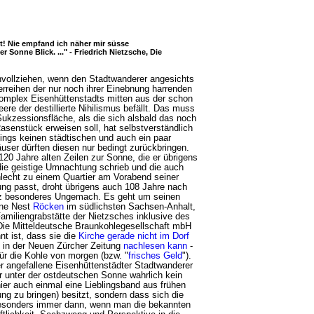
t! Nie empfand ich näher mir süsse
r Sonne Blick. ..." - Friedrich Nietzsche, Die
vollziehen, wenn den Stadtwanderer angesichts
rreihen der nur noch ihrer Einebnung harrenden
mplex Eisenhüttenstadts mitten aus der schon
ere der destillierte Nihilismus befällt. Das muss
 Sukzessionsfläche, als die sich alsbald das noch
asenstück erweisen soll, hat selbstverständlich
dings keinen städtischen und auch ein paar
äuser dürften diesen nur bedingt zurückbringen.
120 Jahre alten Zeilen zur Sonne, die er übrigens
die geistige Umnachtung schrieb und die auch
hlecht zu einem Quartier am Vorabend seiner
ng passt, droht übrigens auch 108 Jahre nach
z besonderes Ungemach. Es geht um seinen
ine Nest
Röcken
im südlichsten Sachsen-Anhalt,
Familiengrabstätte der Nietzsches inklusive des
 Die Mitteldeutsche Braunkohlegesellschaft mbH
t ist, dass sie die
Kirche gerade nicht im Dorf
e in der Neuen Zürcher Zeitung
nachlesen kann
-
für die Kohle von morgen (bzw. "
frisches Geld
").
r angefallene Eisenhüttenstädter Stadtwanderer
r unter der ostdeutschen Sonne wahrlich kein
ier auch einmal eine Lieblingsband aus frühen
g zu bringen) besitzt, sondern dass sich die
esonders immer dann, wenn man die bekannten