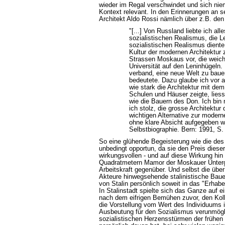
wieder im Regal verschwindet und sich niema
Kontext relevant. In den Erinnerungen an s
Architekt Aldo Rossi nämlich über z.B. de
"[...] Von Russland liebte ich al
sozialistischen Realismus, die L
sozialistischen Realismus diente
Kultur der modernen Architektur z
Strassen Moskaus vor, die weich
Universität auf den Leninhügeln.
verband, eine neue Welt zu bauen
bedeutete. Dazu glaube ich vor 
wie stark die Architektur mit de
Schulen und Häuser zeigte, lies
wie die Bauern des Don. Ich bin 
ich stolz, die grosse Architektur 
wichtigen Alternative zur modern
ohne klare Absicht aufgegeben wu
Selbstbiographie. Bern: 1991, S. 
So eine glühende Begeisterung wie die des 
unbedingt opportun, da sie den Preis dies
wirkungsvollen - und auf diese Wirkung hin
Quadratmetern Mamor der Moskauer Untergr
Arbeitskraft gegenüber. Und selbst die über 
Akteure hinwegsehende stalinistische Bau
von Stalin persönlich soweit in das "Erhab
In Stalinstadt spielte sich das Ganze auf e
nach dem eifrigen Bemühen zuvor, den Kollek
die Vorstellung vom Wert des Individuums 
Ausbeutung für den Sozialismus verunmögli
sozialistischen Herzensstürmen der frühen