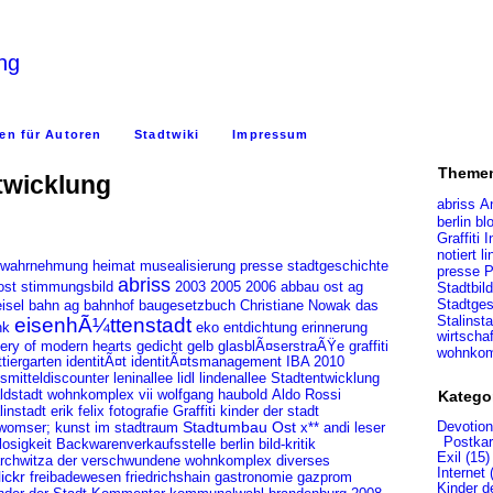
ung
en für Autoren
Stadtwiki
Impressum
Theme
ntwicklung
abriss
A
berlin
bl
Graffiti
I
l
notiert
dwahrnehmung
heimat
musealisierung
presse
stadtgeschichte
presse
P
abriss
2003
abbau ost
Stadtbild
ost
stimmungsbild
2005
2006
ag
Stadtges
isel
bahn ag
bahnhof
baugesetzbuch
das
Christiane Nowak
Stalinsta
eisenhÃ¼ttenstadt
erinnerung
nk
eko
entdichtung
wirtscha
lery of modern hearts
gedicht
gelb
glasblÃ¤serstraÃŸe
graffiti
wohnkom
tiergarten
identitÃ¤t
identitÃ¤tsmanagement
IBA 2010
smitteldiscounter
leninallee
lidl
lindenallee
Stadtentwicklung
ldstadt
wohnkomplex vii
wolfgang haubold
Aldo Rossi
Katego
erik
felix
fotografie
kinder der stadt
linstadt
Graffiti
Devotion
womser; kunst im stadtraum
Stadtumbau Ost
andi leser
x**
Postkar
Backwarenverkaufsstelle
berlin
bild-kritik
losigkeit
Exil (15)
rchwitza
der verschwundene wohnkomplex
diverses
Internet 
lickr
friedrichshain
freibadewesen
gastronomie
gazprom
Kinder d