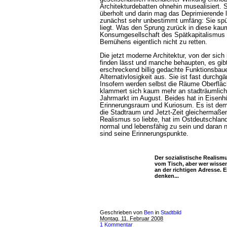
Architekturdebatten ohnehin musealisiert. S
überholt und darin mag das Deprimierende 
zunächst sehr unbestimmt umfäng: Sie spür
liegt. Was den Sprung zurück in diese kau
Konsumgesellschaft des Spätkapitalismus i
Bemühens eigentlich nicht zu retten.
Die jetzt moderne Architektur, von der sic
finden lässt und manche behaupten, es gibt
erschreckend billig gedachte Funktionsbaue
Alternativlosigkeit aus. Sie ist fast durchg
Insofern werden selbst die Räume Oberfläc
klammert sich kaum mehr an stadträumliche
Jahrmarkt im August. Beides hat in Eisenhü
Erinnerungsraum und Kuriosum. Es ist dem
die Stadtraum und Jetzt-Zeit gleichermaßen
Realismus so liebte, hat im Ostdeutschlan
normal und lebensfähig zu sein und daran n
sind seine Erinnerungspunkte.
Der sozialistische Realismu
vom Tisch, aber wer wissen
an der richtigen Adresse. E
denken...
Geschrieben von
Ben
in
Stadtbild
Montag, 11. Februar 2008
1 Kommentar