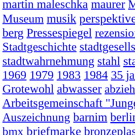
martin maleschka
maurer
perspektiv
Museum
musik
berg
Pressespiegel
rezensi
Stadtgeschichte
stadtgesell
st
stadtwahrnehmung
stahl
1969
1979
1983
1984
35 j
Grotewohl
abwasser
abzieh
Arbeitsgemeinschaft "Junge
berli
Auszeichnung
barnim
briefmarke
bmx
bronzeplas