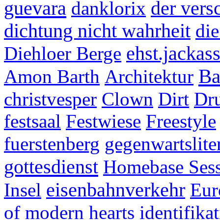
guevara
danklorix
der ver
dichtung nicht wahrheit
di
Diehloer Berge
ehst.jackas
Ba
Amon Barth
Architektur
christvesper
Clown
Dirt
Dr
festsaal
Festwiese
Freestyle
fuerstenberg
gegenwartslite
gottesdienst
Homebase Ses
Insel
eisenbahnverkehr
Eur
of modern hearts
identifika