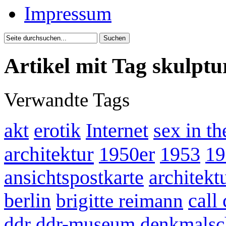
Impressum
Artikel mit Tag skulptu
Verwandte Tags
akt
erotik
Internet
sex in th
architektur
1950er
1953
19
ansichtspostkarte
architek
berlin
brigitte reimann
call
ddr
ddr-museum
denkmalsc