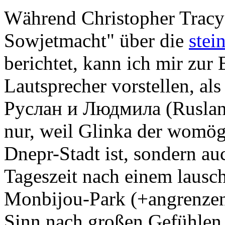
Während Christopher Tracy 
Sowjetmacht" über die
stei
berichtet, kann ich mir zur
Lautsprecher vorstellen, al
Руслан и Людмила (Ruslan 
nur, weil Glinka der womög
Dnepr-Stadt ist, sondern au
Tageszeit nach einem lausc
Monbijou-Park (+angrenzen
Sinn nach großen Gefühlen s