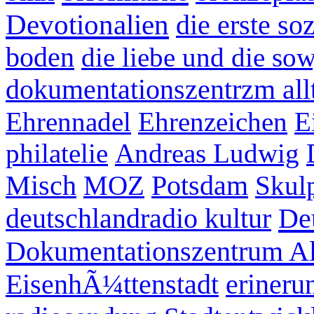
Devotionalien
die erste so
boden
die liebe und die so
dokumentationszentrzm allt
Ehrennadel
Ehrenzeichen
E
philatelie
Andreas Ludwig
Misch
MOZ
Potsdam
Skul
De
deutschlandradio kultur
Dokumentationszentrum Al
EisenhÃ¼ttenstadt
erineru