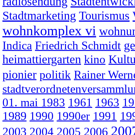
Stadtentwick
radiosendung
Stadtmarketing
Tourismus
wohnkomplex vi
wohnum
Indica
Friedrich Schmidt
ge
heimattiergarten
kino
Kultu
pionier
politik
Rainer Wern
stadtverordnetenversammlu
01. mai 1983
1961
1963
19
1989
1990
1990er
1991
19
200
2003
2004
2005
2006