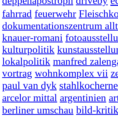
e
deppenapostroph
driveby
fahrrad
feuerwehr
Fleischk
dokumentationszentrum allt
knauer-romani
fotoausstell
kulturpolitik
kunstausstellu
lokalpolitik
manfred zaleng
vortrag
wohnkomplex vii
z
paul van dyk
stahlkocherne
arcelor mittal
argentinien
a
berliner umschau
bild-kriti