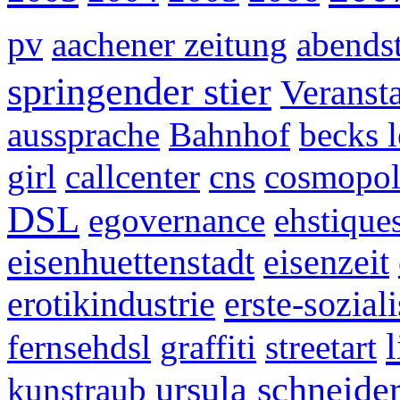
pv
aachener zeitung
abends
springender stier
Veranst
aussprache
Bahnhof
becks 
girl
callcenter
cns
cosmopol
DSL
egovernance
ehstique
eisenhuettenstadt
eisenzeit
erste-sozial
erotikindustrie
fernsehdsl
graffiti
streetart
ursula schneide
kunstraub