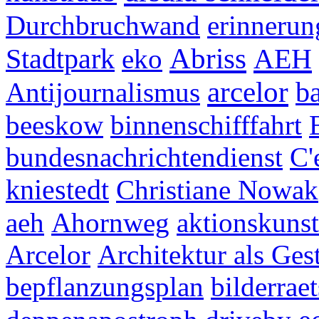
Durchbruchwand
erinnerun
Abriss
AEH
Stadtpark
eko
arcelor
Antijournalismus
b
beeskow
binnenschifffahrt
bundesnachrichtendienst
C'
kniestedt
Christiane Nowak
aeh
Ahornweg
aktionskunst
Arcelor
Architektur als Ges
bepflanzungsplan
bilderraet