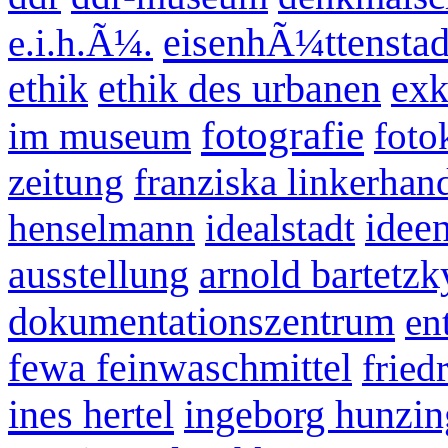
eisenhÃ¼ttenstad
e.i.h.Ã¼.
ethik
ethik des urbanen
exk
fotografie
im museum
foto
zeitung
franziska linkerhan
henselmann
idealstadt
idee
ausstellung
arnold bartetzk
dokumentationszentrum
en
fewa feinwaschmittel
fried
ines hertel
ingeborg hunzin