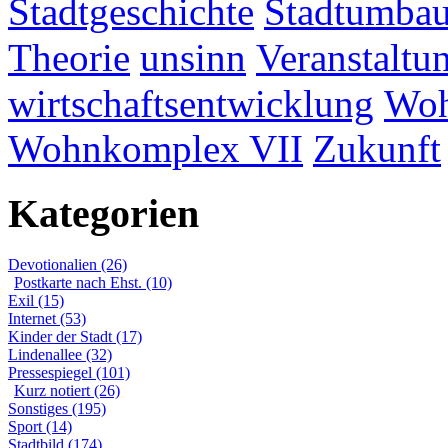
Stadtgeschichte
Stadtumba
Theorie
unsinn
Veranstaltu
wirtschaftsentwicklung
Woh
Wohnkomplex VII
Zukunft
Kategorien
Devotionalien (26)
Postkarte nach Ehst. (10)
Exil (15)
Internet (53)
Kinder der Stadt (17)
Lindenallee (32)
Pressespiegel (101)
Kurz notiert (26)
Sonstiges (195)
Sport (14)
Stadtbild (174)