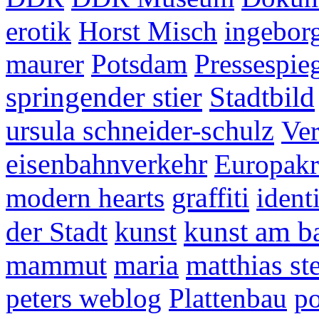
erotik
Horst Misch
ingebor
maurer
Potsdam
Pressespie
springender stier
Stadtbild
ursula schneider-schulz
Ver
eisenbahnverkehr
Europak
graffiti
modern hearts
ident
kunst am b
der Stadt
kunst
matthias ste
mammut
maria
peters weblog
Plattenbau
po