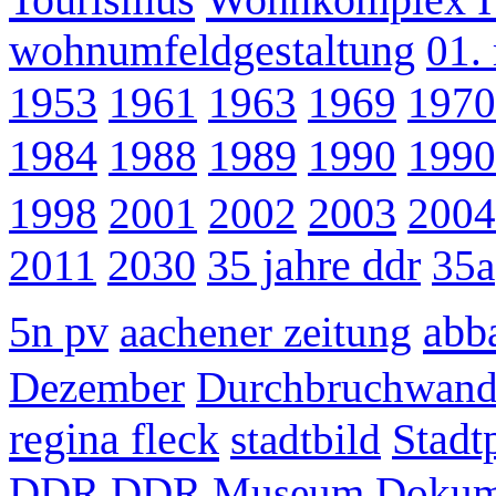
wohnumfeldgestaltung
01.
1953
1961
1963
1969
1970
1984
1988
1989
1990
1990
2003
1998
2001
2002
2004
2011
2030
35 jahre ddr
35a
abb
5n pv
aachener zeitung
Dezember
Durchbruchwan
regina fleck
stadtbild
Stadt
DDR
DDR Museum
Dokum