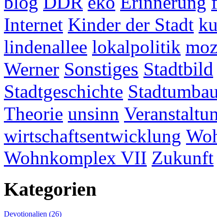
blog
DDR
eko
Erinnerung
Internet
Kinder der Stadt
ku
lindenallee
lokalpolitik
mo
Werner
Sonstiges
Stadtbild
Stadtgeschichte
Stadtumba
Theorie
unsinn
Veranstaltu
wirtschaftsentwicklung
Woh
Wohnkomplex VII
Zukunft
Kategorien
Devotionalien (26)