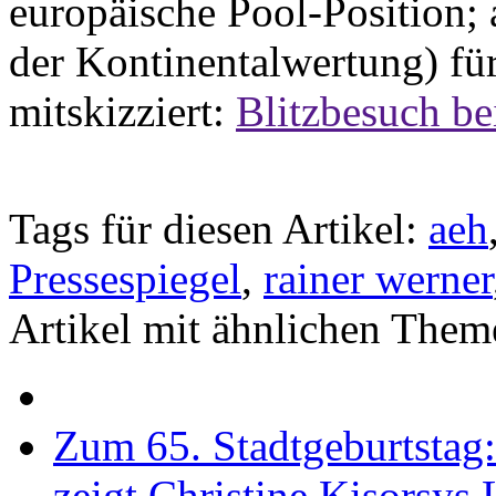
europäische Pool-Position; a
der Kontinentalwertung) fü
mitskizziert:
Blitzbesuch be
Tags für diesen Artikel:
aeh
Pressespiegel
,
rainer werner
Artikel mit ähnlichen Them
Zum 65. Stadtgeburtstag
zeigt Christine Kisorsys