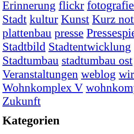
fotografie
Erinnerung
flickr
Stadt
kultur
Kunst
Kurz not
plattenbau
presse
Pressespi
Stadtbild
Stadtentwicklung
Stadtumbau
stadtumbau ost
Veranstaltungen
weblog
wir
Wohnkomplex V
wohnkomp
Zukunft
Kategorien