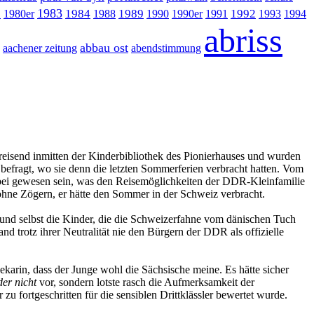
1983
9
1984
1989
1992
1980er
1988
1990
1990er
1991
1993
1994
abriss
abbau ost
aachener zeitung
abendstimmung
reisend inmitten der Kinderbibliothek des Pionierhauses und wurden
befragt, wo sie denn die letzten Sommerferien verbracht hatten. Vom
bei gewesen sein, was den Reisemöglichkeiten der DDR-Kleinfamilie
 ohne Zögern, er hätte den Sommer in der Schweiz verbracht.
und selbst die Kinder, die die Schweizerfahne vom dänischen Tuch
d trotz ihrer Neutralität nie den Bürgern der DDR als offizielle
hekarin, dass der Junge wohl die Sächsische meine. Es hätte sicher
der nicht
vor, sondern lotste rasch die Aufmerksamkeit der
u fortgeschritten für die sensiblen Drittklässler bewertet wurde.