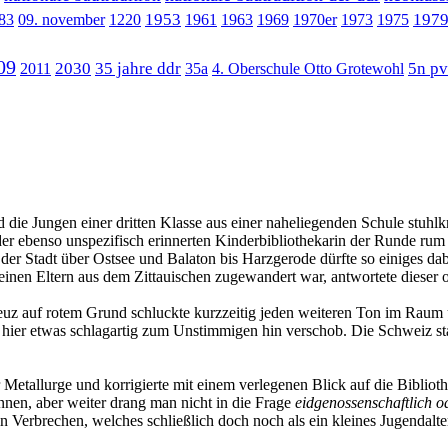
1953
197
983
09. november
1220
1961
1963
1969
1970er
1973
1975
09
2030
35 jahre ddr
5n pv
2011
35a
4. Oberschule Otto Grotewohl
ie Jungen einer dritten Klasse aus einer naheliegenden Schule stuhlk
r ebenso unspezifisch erinnerten Kinderbibliothekarin der Runde rum 
r Stadt über Ostsee und Balaton bis Harzgerode dürfte so einiges da
seinen Eltern aus dem Zittauischen zugewandert war, antwortete dieser
uz auf rotem Grund schluckte kurzzeitig jeden weiteren Ton im Raum 
 hier etwas schlagartig zum Unstimmigen hin verschob. Die Schweiz stan
er Metallurge und korrigierte mit einem verlegenen Blick auf die Bibliot
nnen, aber weiter drang man nicht in die Frage
eidgenossenschaftlich o
Verbrechen, welches schließlich doch noch als ein kleines Jugendalter z