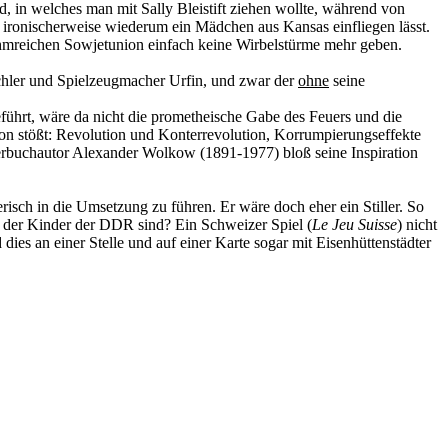
d, in welches man mit Sally Bleistift ziehen wollte, während von
h ironischerweise wiederum ein Mädchen aus Kansas einfliegen lässt.
ruhmreichen Sowjetunion einfach keine Wirbelstürme mehr geben.
chler und Spielzeugmacher Urfin, und zwar der
ohne
seine
eführt, wäre da nicht die prometheische Gabe des Feuers und die
on stößt: Revolution und Konterrevolution, Korrumpierungseffekte
derbuchautor Alexander Wolkow (1891-1977) bloß seine Inspiration
isch in die Umsetzung zu führen. Er wäre doch eher ein Stiller. So
n der Kinder der DDR sind? Ein Schweizer Spiel (
Le Jeu Suisse
) nicht
 dies an einer Stelle und auf einer Karte sogar mit Eisenhüttenstädter