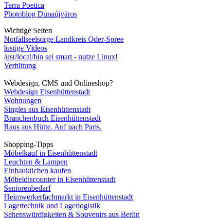
Terra Poetica
Photoblog Dunaújváros
Wichtige Seiten
Notfallseelsorge Landkreis Oder-Spree
lustige Videos
/usr/local/bin sei smart - nutze Linux!
Verhütung
Webdesign, CMS und Onlineshop?
Webdesign Eisenhüttenstadt
Wohnungen
Singles aus Eisenhüttenstadt
Branchenbuch Eisenhüttenstadt
Raus aus Hütte. Auf nach Paris.
Shopping-Tipps
Möbelkauf in Eisenhüttenstadt
Leuchten & Lampen
Einbauküchen kaufen
Möbeldiscounter in Eisenhüttenstadt
Seniorenbedarf
Heimwerkerfachmarkt in Eisenhüttenstadt
Lagertechnik und Lagerlogistik
Sehenswürdigkeiten & Souvenirs aus Berlin