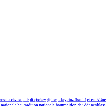
ddr
hristina chvosta
discjockey
dj;discjockey
einzelhandel
eisenhÃ¼tte
nationale bautradition der ddr
neoklass
nationale bautradition