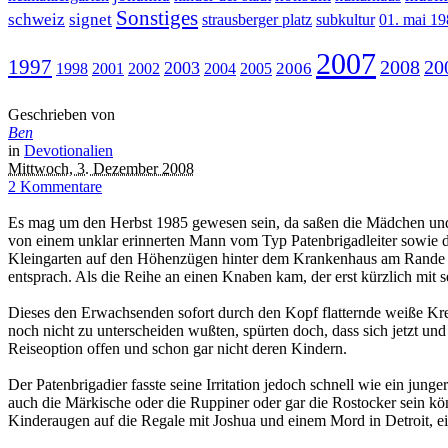
Sonstiges
schweiz
signet
strausberger platz
subkultur
01. mai 1
2007
1997
2008
20
2003
2006
1998
2001
2002
2004
2005
Geschrieben von
Ben
in
Devotionalien
Mittwoch, 3. Dezember 2008
2 Kommentare
Es mag um den Herbst 1985 gewesen sein, da saßen die Mädchen und d
von einem unklar erinnerten Mann vom Typ Patenbrigadleiter sowie de
Kleingarten auf den Höhenzügen hinter dem Krankenhaus am Rande de
entsprach. Als die Reihe an einen Knaben kam, der erst kürzlich mit 
Dieses den Erwachsenden sofort durch den Kopf flatternde weiße Kre
noch nicht zu unterscheiden wußten, spürten doch, dass sich jetzt und
Reiseoption offen und schon gar nicht deren Kindern.
Der Patenbrigadier fasste seine Irritation jedoch schnell wie ein jung
auch die Märkische oder die Ruppiner oder gar die Rostocker sein kö
Kinderaugen auf die Regale mit Joshua und einem Mord in Detroit, ein 