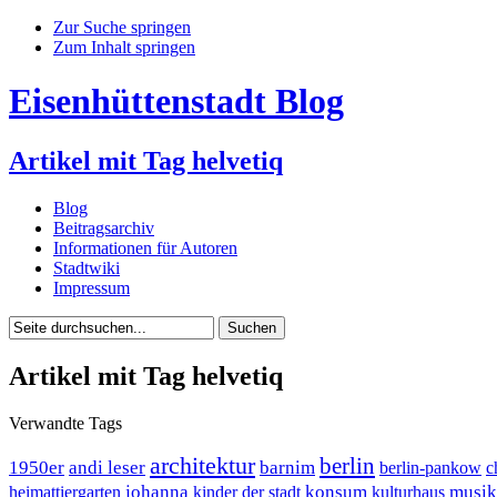
Zur Suche springen
Zum Inhalt springen
Eisenhüttenstadt Blog
Artikel mit Tag helvetiq
Blog
Beitragsarchiv
Informationen für Autoren
Stadtwiki
Impressum
Artikel mit Tag helvetiq
Verwandte Tags
architektur
berlin
1950er
andi leser
barnim
berlin-pankow
c
johanna
konsum
musik
heimattiergarten
kinder der stadt
kulturhaus