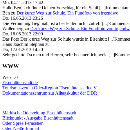
Mo, 04.11.2013 17:42
Hallo Ben, i ch finde Deinen Vorschlag für ein Schil [...]Kommentare 
Ben
zu
Der kurze Weg zur Schule. Ein Fundfoto von irgendwo.
Do, 16.05.2013 23:26
Die Vermutung l iegt nah, ist a ber leider nich t zutreff [...]Kommentar
Wollenberg
zu
Der kurze Weg zur Schule. Ein Fundfoto von irgendw
Do, 16.05.2013 22:09
Das Foto Der k urze Weg zur Sc hule wurde in Eisenhütt [...]Kommen
Hans Joachim Stephan
zu
Do, 17.01.2013 14:20
Sehr geehrte Da men und Herren, sehr bedauerl ich, welc [...]Kommen
WWW
Web 1.0
Eisenhüttenstadt.de
Tourismusverein Oder-Region Eisenhüttenstadt e.V.
Dokumentationszentrum
zur Alltagskultur der DDR
Märkische Oderzeitung Eisenhüttenstadt
Blickpunkt - Ausgabe Eisenhüttenstadt
Oder-Spree Fernsehen
Oder-Neiße-Journal