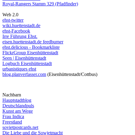
Royal-Rangers Stamm 329 (Pfadfinder)
Web 2.0
ehst-twitter
wiki.huettenstadt.de
ehst-Facebook
Irre Führung Ehst.
eisen.huettenstadt.de feedburner
ehst.delicious - Bookmarkliste
FlickrGroup Eisenhüttenstadt
Seen | Eisenhüttenstadt
Logbuch Eisenhüttenstadt
urbanistiques ehst
blog.planverfasser.com
(Eisenhüttenstadt/Cottbus)
Nachbarn
Hauptstadtblog
Deutschlandpuls
Kunst am Wege
Frau Indica
Freestland
sovietpostcards.net
Die Liebe und die Sowjetmacht