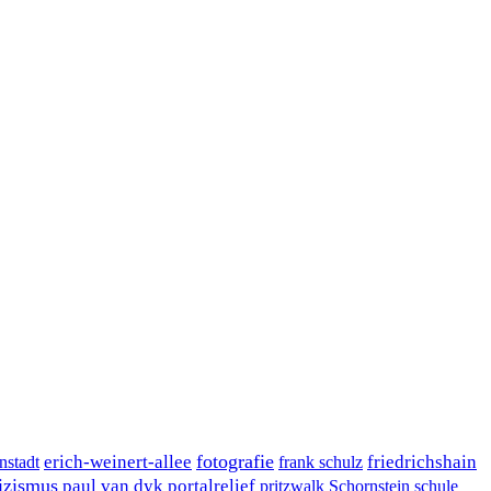
fotografie
erich-weinert-allee
friedrichshain
nstadt
frank schulz
izismus
paul van dyk
portalrelief
pritzwalk
Schornstein
schule