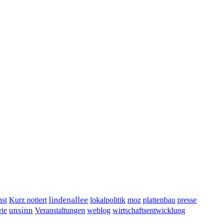
lindenallee
presse
st
Kurz notiert
lokalpolitik
moz
plattenbau
unsinn
Veranstaltungen
ie
weblog
wirtschaftsentwicklung