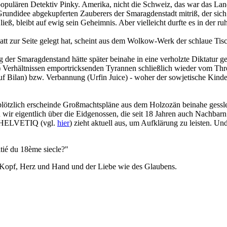
s populären Detektiv Pinky. Amerika, nicht die Schweiz, das war das Lan
 Grundidee abgekupferten Zauberers der Smaragdenstadt mitriß, der sic
ß, bleibt auf ewig sein Geheimnis. Aber vielleicht durfte es in der 
tt zur Seite gelegt hat, scheint aus dem Wolkow-Werk der schlaue Tis
 der Smaragdenstand hätte später beinahe in eine verholzte Diktatur g
) Verhältnissen emportricksenden Tyrannen schließlich wieder vom Thr
Ruf Bilan) bzw. Verbannung (Urfin Juice) - woher der sowjetische Kin
plötzlich erscheinde Großmachtspläne aus dem Holzozän beinahe gessler
 wir eigentlich über die Eidgenossen, die seit 18 Jahren auch Nachbar
rn HELVETIQ (vgl.
hier
) zieht aktuell aus, um Aufklärung zu leisten. Und
itié du 18ème siecle?"
opf, Herz und Hand und der Liebe wie des Glaubens.