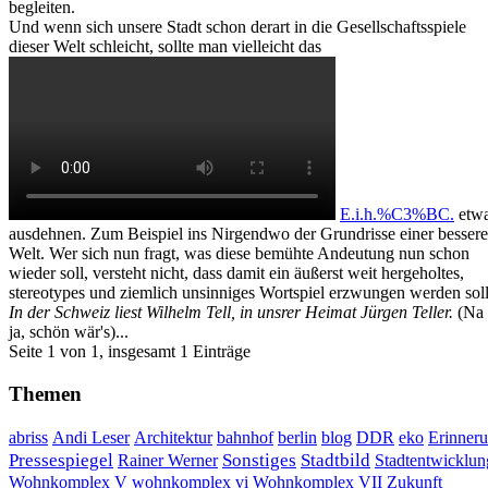
begleiten.
Und wenn sich unsere Stadt schon derart in die Gesellschaftsspiele
dieser Welt schleicht, sollte man vielleicht das
E.i.h.%C3%BC.
etw
ausdehnen. Zum Beispiel ins Nirgendwo der Grundrisse einer besser
Welt. Wer sich nun fragt, was diese bemühte Andeutung nun schon
wieder soll, versteht nicht, dass damit ein äußerst weit hergeholtes,
stereotypes und ziemlich unsinniges Wortspiel erzwungen werden soll
In der Schweiz liest Wilhelm Tell, in unsrer Heimat Jürgen Teller.
(Na
ja, schön wär's)...
Seite 1 von 1, insgesamt 1 Einträge
Themen
DDR
Erinner
abriss
Andi Leser
Architektur
bahnhof
berlin
blog
eko
Sonstiges
Pressespiegel
Rainer Werner
Stadtbild
Stadtentwicklun
Wohnkomplex VII
Wohnkomplex V
wohnkomplex vi
Zukunft