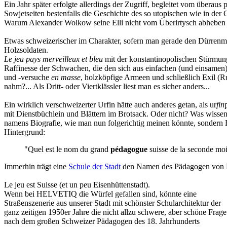
Ein Jahr später erfolgte allerdings der Zugriff, begleitet vom überau
Sowjetseiten bestenfalls die Geschichte des so utopischen wie in der
Warum Alexander Wolkow seine Elli nicht vom Überirtysch abheben lie
Etwas schweizerischer im Charakter, sofern man gerade den Dürrenma
Holzsoldaten.
Le jeu pays merveilleux et bleu
mit der konstantinopolischen Stürmung
Raffinesse der Schwachen, die den sich aus einfachen (und einsamen
und -versuche
en masse
, holzköpfige Armeen und schließlich Exil (
nahm?... Als Dritt- oder Viertklässler liest man es sicher anders...
Ein wirklich verschweizerter Urfin hätte auch anderes getan, als ur
fin
mit Dienstbüchlein und Blättern im Brotsack. Oder nicht? Was wissen
namens Biografie, wie man nun folgerichtig meinen könnte, sonde
Hintergrund:
"Quel est le nom du grand
pédagogue
suisse de la seconde mo
Immerhin trägt eine
Schule der Stadt
den Namen des Pädagogen von K
Le jeu est Suisse (et un peu Eisenhüttenstadt).
Wenn bei HELVETIQ die Würfel gefallen sind, könnte eine
Straßenszenerie aus unserer Stadt mit schönster Schularchitektur der
ganz zeitigen 1950er Jahre die nicht allzu schwere, aber schöne Frage
nach dem großen Schweizer Pädagogen des 18. Jahrhunderts