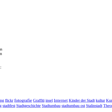
as
en
:
fotografie
ung
flickr
Graffiti
Internet
insel
Kinder der Stadt
kultur
Kun
g
stadtumbau ost
Stalinstadt
stadtfest
Stadtgeschichte
Stadtumbau
Theor