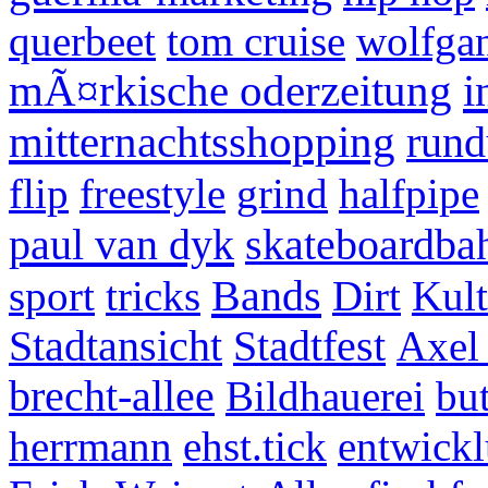
querbeet
tom cruise
wolfgan
mÃ¤rkische oderzeitung
i
mitternachtsshopping
run
flip
freestyle
grind
halfpipe
paul van dyk
skateboardba
Bands
sport
tricks
Dirt
Kul
Stadtansicht
Stadtfest
Axel
brecht-allee
Bildhauerei
but
herrmann
ehst.tick
entwickl