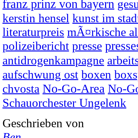
franz prinz von bayern
ges
kerstin hensel
kunst im sta
literaturpreis
mÃ¤rkische al
polizeibericht
presse
presse
antidrogenkampagne
arbeit
aufschwung ost
boxen
boxs
chvosta
No-Go-Area
No-Go
Schauorchester Ungelenk
Geschrieben von
Ben