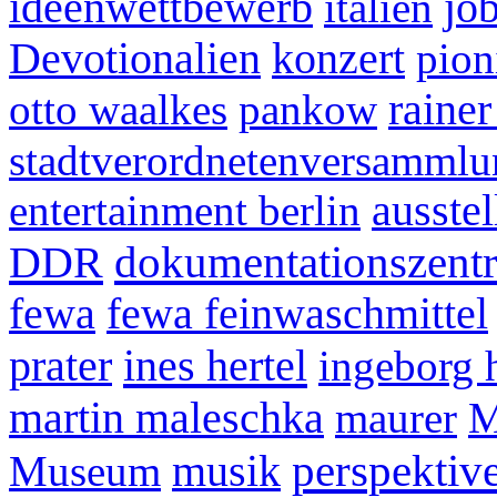
ideenwettbewerb
italien
jo
Devotionalien
konzert
pion
otto waalkes
pankow
raine
stadtverordnetenversammlu
entertainment berlin
ausste
DDR
dokumentationszent
fewa
fewa feinwaschmittel
ines hertel
prater
ingeborg 
martin maleschka
maurer
perspektiv
Museum
musik