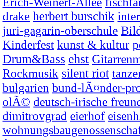
Erich-Weinert-Allee
fischf
drake
herbert burschik
inte
juri-gagarin-oberschule
Bil
Kinderfest
kunst & kultur
p
Drum&Bass
ehst
Gitarren
Rockmusik
silent riot
tanze
bulgarien
bund-lÃ¤nder-pro
olÃ©
deutsch-irische freun
dimitrovgrad
eierhof
eisen
wohnungsbaugenossenschaf