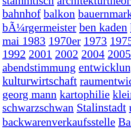
stammtisch
architekturtheor
bahnhof
balkon
bauernmark
ben kaden
bÃ¼rgermeister
mai 1983
1970er
1973
197
1992
2001
2002
2004
2005
abendstimmung
entwicklun
kulturwirtschaft
raumentwi
georg mann
kartophilie
kle
schwarzschwan
Stalinstadt
backwarenverkaufsstelle
Ba