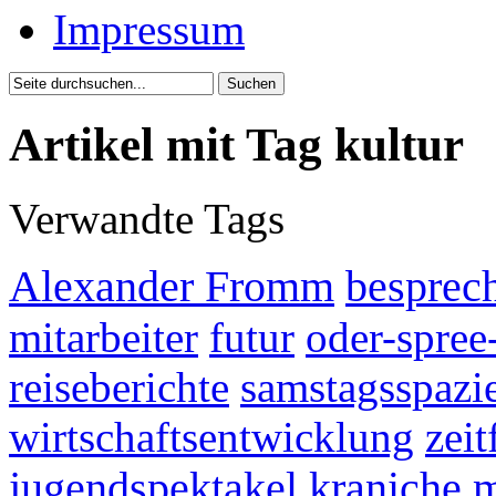
Impressum
Artikel mit Tag kultur
Verwandte Tags
Alexander Fromm
besprec
mitarbeiter
futur
oder-spree
reiseberichte
samstagsspazi
wirtschaftsentwicklung
zei
jugendspektakel
kraniche
m