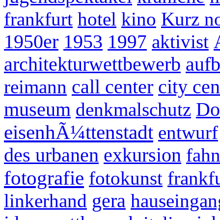
frankfurt
hotel
kino
Kurz no
1950er
1953
1997
aktivist
architekturwettbewerb
auf
reimann
call center
city cen
museum
denkmalschutz
Do
eisenhÃ¼ttenstadt
entwurf
des urbanen
exkursion
fahn
fotografie
fotokunst
frankf
linkerhand
gera
hauseingan