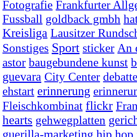
Fotografie
Frankfurter All
Fussball
goldback gmbh
ha
Kreisliga
Lausitzer Rundsc
Sport
Sonstiges
sticker
An 
astor
baugebundene kunst
b
guevara
City Center
debatt
erinnerung
ehstart
erinneru
flickr
Fleischkombinat
Fran
hearts
gehwegplatten
gerich
guerilla-marketing
hip hop