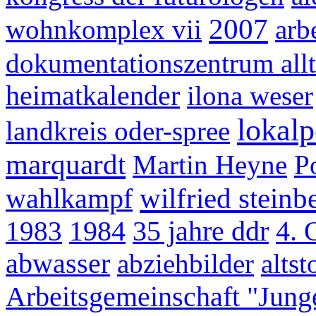
2007
wohnkomplex vii
arb
dokumentationszentrum allt
heimatkalender
ilona weser
lokalp
landkreis oder-spree
marquardt
Martin Heyne
Po
wilfried steinb
wahlkampf
1983
1984
35 jahre ddr
4. 
abwasser
abziehbilder
alts
Arbeitsgemeinschaft "Junge