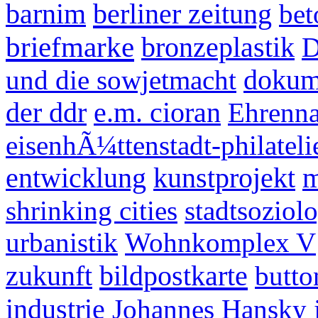
berliner zeitung
barnim
bet
briefmarke
bronzeplastik
D
und die sowjetmacht
dokume
der ddr
e.m. cioran
Ehrenna
eisenhÃ¼ttenstadt-philateli
entwicklung
kunstprojekt
m
shrinking cities
stadtsoziol
urbanistik
Wohnkomplex V
bildpostkarte
zukunft
butto
industrie
Johannes Hansky