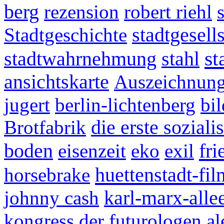
berg
rezension
robert riehl
Stadtgeschichte
stadtgesell
st
stadtwahrnehmung
stahl
ansichtskarte
Auszeichnun
jugert
berlin-lichtenberg
bi
Brotfabrik
die erste sozial
fri
boden
eisenzeit
eko
exil
huettenstadt-fil
horsebrake
johnny cash
karl-marx-alle
kongress der futurologen
a