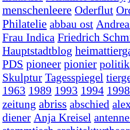
menschenleere
Oderflut
Or
Philatelie
abbau ost
Andrea
Frau Indica
Friedrich Schm
Hauptstadtblog
heimattierg
PDS
pioneer
pionier
politik
Skulptur
Tagesspiegel
tierg
1963
1989
1993
1994
1998
abriss
zeitung
abschied
ale
diener
Anja Kreisel
antenne