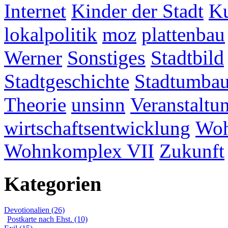
Internet
Kinder der Stadt
Ku
lokalpolitik
moz
plattenbau
Werner
Sonstiges
Stadtbild
Stadtgeschichte
Stadtumba
Theorie
unsinn
Veranstaltu
wirtschaftsentwicklung
Woh
Wohnkomplex VII
Zukunft
Kategorien
Devotionalien (26)
Postkarte nach Ehst. (10)