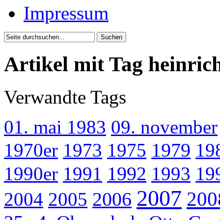
Impressum
Artikel mit Tag heinric
Verwandte Tags
01. mai 1983
09. november
1970er
1973
1975
1979
19
1990er
1991
1992
1993
19
2007
200
2004
2005
2006