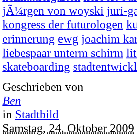
jÃ¼rgen von woyski
juri-g
kongress der futurologen
ku
ewg
erinnerung
joachim ka
liebespaar unterm schirm
li
skateboarding
stadtentwick
Geschrieben von
Ben
in
Stadtbild
Samstag, 24. Oktober 2009