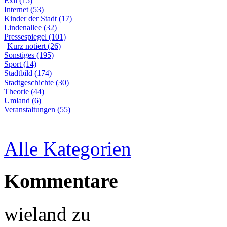
Exil (15)
Internet (53)
Kinder der Stadt (17)
Lindenallee (32)
Pressespiegel (101)
Kurz notiert (26)
Sonstiges (195)
Sport (14)
Stadtbild (174)
Stadtgeschichte (30)
Theorie (44)
Umland (6)
Veranstaltungen (55)
Alle Kategorien
Kommentare
wieland
zu