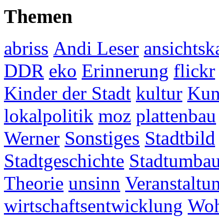
Themen
abriss
Andi Leser
ansichtsk
DDR
eko
Erinnerung
flickr
Kinder der Stadt
kultur
Kun
lokalpolitik
moz
plattenbau
Werner
Sonstiges
Stadtbild
Stadtgeschichte
Stadtumba
Theorie
unsinn
Veranstaltu
wirtschaftsentwicklung
Woh