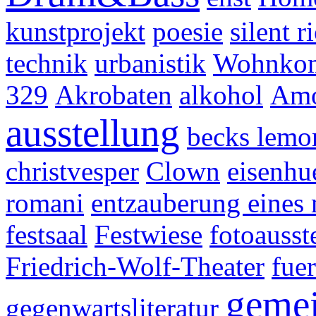
kunstprojekt
poesie
silent r
technik
urbanistik
Wohnkom
329
Akrobaten
alkohol
Amo
ausstellung
becks lemo
christvesper
Clown
eisenhu
romani
entzauberung eines
festsaal
Festwiese
fotoausst
Friedrich-Wolf-Theater
fue
geme
gegenwartsliteratur