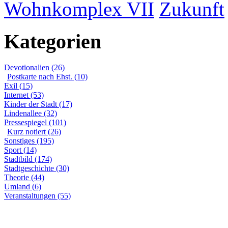
Wohnkomplex VII
Zukunft
Kategorien
Devotionalien (26)
Postkarte nach Ehst. (10)
Exil (15)
Internet (53)
Kinder der Stadt (17)
Lindenallee (32)
Pressespiegel (101)
Kurz notiert (26)
Sonstiges (195)
Sport (14)
Stadtbild (174)
Stadtgeschichte (30)
Theorie (44)
Umland (6)
Veranstaltungen (55)