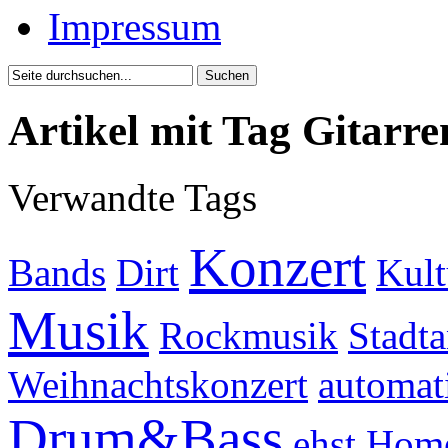
Impressum
Artikel mit Tag Gitarr
Verwandte Tags
Konzert
Bands
Dirt
Kult
Musik
Rockmusik
Stadta
Weihnachtskonzert
automat
Drum&Bass
ehst
Home