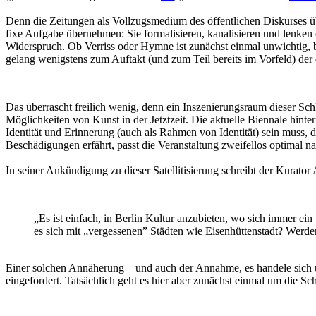
Denn die Zeitungen als Vollzugsmedium des öffentlichen Diskurses üb
fixe Aufgabe übernehmen: Sie formalisieren, kanalisieren und lenken ö
Widerspruch. Ob Verriss oder Hymne ist zunächst einmal unwichtig, b
gelang wenigstens zum Auftakt (und zum Teil bereits im Vorfeld) der 
Das überrascht freilich wenig, denn ein Inszenierungsraum dieser Schl
Möglichkeiten von Kunst in der Jetztzeit. Die aktuelle Biennale hinte
Identität und Erinnerung (auch als Rahmen von Identität) sein muss, 
Beschädigungen erfährt, passt die Veranstaltung zweifellos optimal n
In seiner Ankündigung zu dieser Satellitisierung schreibt der Kurator
„Es ist einfach, in Berlin Kultur anzubieten, wo sich immer ein
es sich mit „vergessenen” Städten wie Eisenhüttenstadt? Wer
Einer solchen Annäherung – und auch der Annahme, es handele sich u
eingefordert. Tatsächlich geht es hier aber zunächst einmal um die Sc