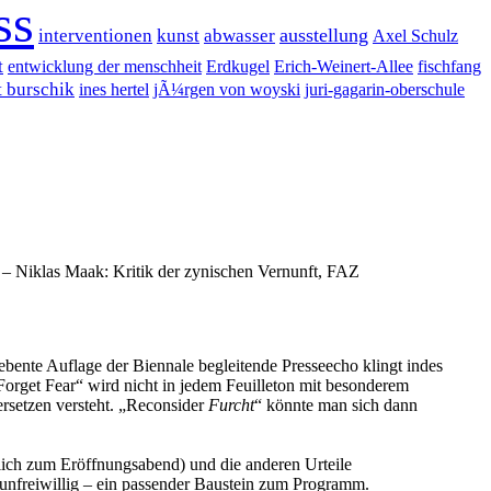
ss
ausstellung
interventionen
kunst
abwasser
Axel Schulz
t
entwicklung der menschheit
Erdkugel
Erich-Weinert-Allee
fischfang
t burschik
ines hertel
jÃ¼rgen von woyski
juri-gagarin-oberschule
 – Niklas Maak: Kritik der zynischen Vernunft, FAZ
ebente Auflage der Biennale begleitende Presseecho klingt indes
Forget Fear“ wird nicht in jedem Feuilleton mit besonderem
rsetzen versteht. „Reconsider
Furcht
“ könnte man sich dann
lich zum Eröffnungsabend) und die anderen Urteile
– unfreiwillig – ein passender Baustein zum Programm.