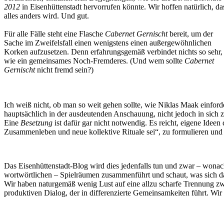
2012
in Eisenhüttenstadt hervorrufen könnte. Wir hoffen natürlich, da
alles anders wird. Und gut.
Für alle Fälle steht eine Flasche
Cabernet Gernischt
bereit, um der
Sache im Zweifelsfall einen wenigstens einen außergewöhnlichen
Korken aufzusetzen. Denn erfahrungsgemäß verbindet nichts so sehr,
wie ein gemeinsames Noch-Fremderes. (Und wem sollte
Cabernet
Gernischt
nicht fremd sein?)
Ich weiß nicht, ob man so weit gehen sollte, wie Niklas Maak einfor
hauptsächlich in der ausdeutenden Anschauung, nicht jedoch in sich zu
Eine
Besetzung
ist dafür gar nicht notwendig. Es reicht, eigene Idee
Zusammenleben und neue kollektive Rituale sei“, zu formulieren und di
Das Eisenhüttenstadt-Blog wird dies jedenfalls tun und zwar – wona
wortwörtlichen – Spielräumen zusammenführt und schaut, was sich dar
Wir haben naturgemäß wenig Lust auf eine allzu scharfe Trennung zwi
produktiven Dialog, der in differenzierte Gemeinsamkeiten führt. Wir 