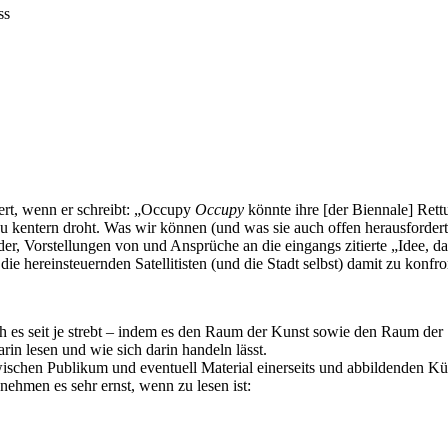
ss
dert, wenn er schreibt: „Occupy
Occupy
könnte ihre [der Biennale] Rettu
 kentern droht. Was wir können (und was sie auch offen herausfordert) i
n der, Vorstellungen von und Ansprüche an die eingangs zitierte „Idee, 
e hereinsteuernden Satellitisten (und die Stadt selbst) damit zu konfro
ch es seit je strebt – indem es den Raum der Kunst sowie den Raum de
in lesen und wie sich darin handeln lässt.
schen Publikum und eventuell Material einerseits und abbildenden Kün
nehmen es sehr ernst, wenn zu lesen ist: