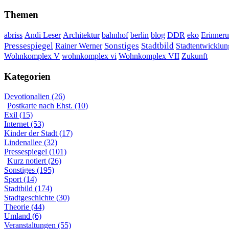
Themen
DDR
Erinner
abriss
Andi Leser
Architektur
bahnhof
berlin
blog
eko
Sonstiges
Pressespiegel
Rainer Werner
Stadtbild
Stadtentwicklun
Wohnkomplex VII
Wohnkomplex V
wohnkomplex vi
Zukunft
Kategorien
Devotionalien (26)
Postkarte nach Ehst. (10)
Exil (15)
Internet (53)
Kinder der Stadt (17)
Lindenallee (32)
Pressespiegel (101)
Kurz notiert (26)
Sonstiges (195)
Sport (14)
Stadtbild (174)
Stadtgeschichte (30)
Theorie (44)
Umland (6)
Veranstaltungen (55)