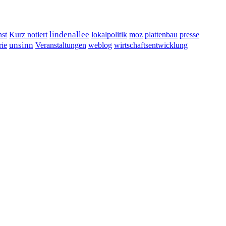
lindenallee
presse
st
Kurz notiert
lokalpolitik
moz
plattenbau
unsinn
Veranstaltungen
ie
weblog
wirtschaftsentwicklung