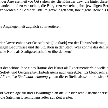
der Anwesenheit vor Ort stehen sie [die Künstler bzw. die hinter dies
zu handeln und zu versuchen, die Bürger zu verstehen, ihre jeweiligen Be
rn werden die Berliner Akteure gezwungen sein, ihre eigene Rolle als 
ie Angelegenheit zugleich zu invertieren
 Anwesenheit vor Ort steht sie [die Stadt] vor der Herausforderung, „ge
iligen Bedürfnisse und die Situation in der Stadt. Was könnte das den K
gene Rolle als Stadtgesellschaft zu überdenken?
ist der schöne Idee eines Raums der Kunst als Experimentierfeld vielle
st- und Gegenseitig-Hinterfragens auch umsetzbar. Es bleibt sehr zu 
.
Alternative Stadtwahrnehmung
gilt an dieser Stelle als sehr inklusiver 
ind Vorschläge für und Erwartungen an die künstlerische Auseinanders
 die Satelliten-Eisenhüttenstädter auf Zeit weiter.