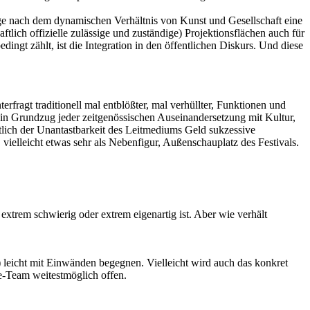
rage nach dem dynamischen Verhältnis von Kunst und Gesellschaft eine
tlich offizielle zulässige und zuständige) Projektionsflächen auch für
t zählt, ist die Integration in den öffentlichen Diskurs. Und diese
rfragt traditionell mal entblößter, mal verhüllter, Funktionen und
t ein Grundzug jeder zeitgenössischen Auseinandersetzung mit Kultur,
htlich der Unantastbarkeit des Leitmediums Geld sukzessive
, vielleicht etwas sehr als Nebenfigur, Außenschauplatz des Festivals.
extrem schwierig oder extrem eigenartig ist. Aber wie verhält
leicht mit Einwänden begegnen. Vielleicht wird auch das konkret
le-Team weitestmöglich offen.