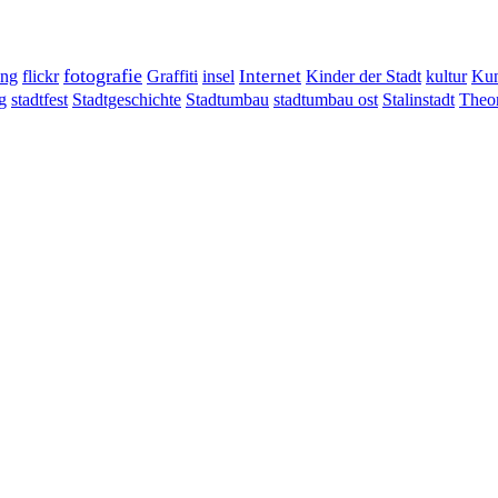
fotografie
ung
flickr
Graffiti
Internet
insel
Kinder der Stadt
kultur
Kun
g
stadtumbau ost
Stalinstadt
stadtfest
Stadtgeschichte
Stadtumbau
Theor