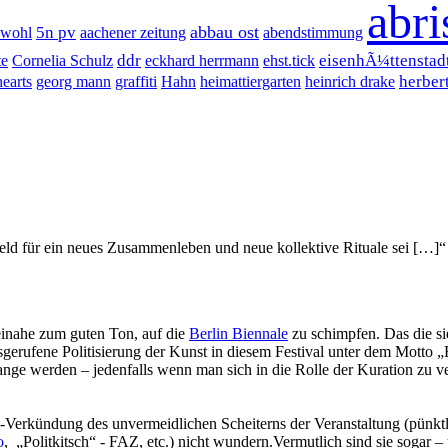
abri
abbau ost
5n pv
ewohl
aachener zeitung
abendstimmung
ddr
eisenhÃ¼ttenstad
te
Cornelia Schulz
eckhard herrmann
ehst.tick
herber
hearts
georg mann
graffiti
Hahn
heimattiergarten
heinrich drake
feld für ein neues Zusammenleben und neue kollektive Rituale sei […]“
beinahe zum guten Ton, auf die
Berlin Biennale
zu schimpfen. Das die si
erufene Politisierung der Kunst in diesem Festival unter dem Motto „
e werden – jedenfalls wenn man sich in die Rolle der Kuration zu ve
c-Verkündung des unvermeidlichen Scheiterns der Veranstaltung (pünkt
o
, „Politkitsch“ - FAZ, etc.) nicht wundern.Vermutlich sind sie sogar 