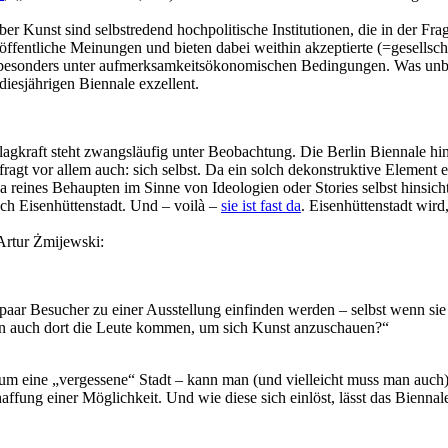
er Kunst sind selbstredend hochpolitische Institutionen, die in der F
ffentliche Meinungen und bieten dabei weithin akzeptierte (=gesellschaf
esonders unter aufmerksamkeitsökonomischen Bedingungen. Was unbeding
diesjährigen Biennale exzellent.
agkraft steht zwangsläufig unter Beobachtung. Die Berlin Biennale hinte
rfragt vor allem auch: sich selbst. Da ein solch dekonstruktive Elemen
da reines Behaupten im Sinne von Ideologien oder Stories selbst hinsic
ach Eisenhüttenstadt. Und – voilà –
sie ist fast da
. Eisenhüttenstadt wird
 Artur Żmijewski:
 paar Besucher zu einer Ausstellung einfinden werden – selbst wenn sie 
den auch dort die Leute kommen, um sich Kunst anzuschauen?“
m eine „vergessene“ Stadt – kann man (und vielleicht muss man auch) 
haffung einer Möglichkeit. Und wie diese sich einlöst, lässt das Bienna