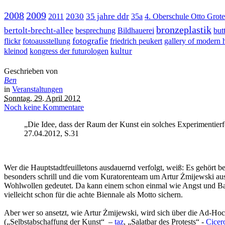
2008
2009
2030
35 jahre ddr
2011
35a
4. Oberschule Otto Grot
bronzeplastik
bertolt-brecht-allee
besprechung
Bildhauerei
but
fotografie
flickr
fotoausstellung
friedrich peukert
gallery of modern 
kultur
kleinod
kongress der futurologen
Geschrieben von
Ben
in
Veranstaltungen
Sonntag, 29. April 2012
Noch keine Kommentare
„Die Idee, dass der Raum der Kunst ein solches Experimentier
27.04.2012, S.31
Wer die Hauptstadtfeuilletons ausdauernd verfolgt, weiß: Es gehört 
besonders schrill und die vom Kuratorenteam um Artur Żmijewski ausg
Wohlwollen gedeutet. Da kann einem schon einmal wie Angst und Bang
vielleicht schon für die achte Biennale als Motto sichern.
Aber wer so ansetzt, wie Artur Żmijewski, wird sich über die Ad-Ho
(„Selbstabschaffung der Kunst“ –
taz
, „Salatbar des Protests“ -
Cicer