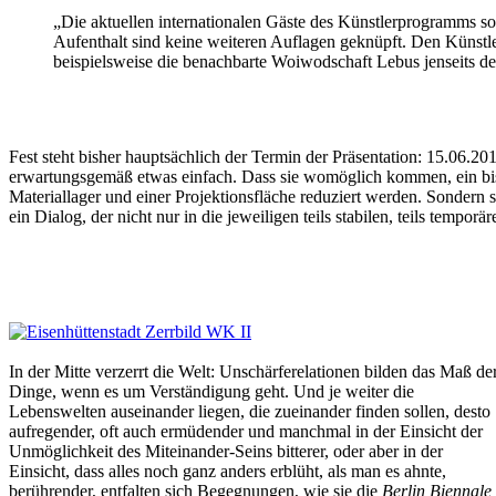
„Die aktuellen internationalen Gäste des Künstlerprogramms so
Aufenthalt sind keine weiteren Auflagen geknüpft. Den Künstlern 
beispielsweise die benachbarte Woiwodschaft Lebus jenseits d
Fest steht bisher hauptsächlich der Termin der Präsentation: 15.06.
erwartungsgemäß etwas einfach. Dass sie womöglich kommen, ein bissc
Materiallager und einer Projektionsfläche reduziert werden. Sondern s
ein Dialog, der nicht nur in die jeweiligen teils stabilen, teils tempo
In der Mitte verzerrt die Welt: Unschärferelationen bilden das Maß de
Dinge, wenn es um Verständigung geht. Und je weiter die
Lebenswelten auseinander liegen, die zueinander finden sollen, desto
aufregender, oft auch ermüdender und manchmal in der Einsicht der
Unmöglichkeit des Miteinander-Seins bitterer, oder aber in der
Einsicht, dass alles noch ganz anders erblüht, als man es ahnte,
berührender, entfalten sich Begegnungen, wie sie die
Berlin Biennale