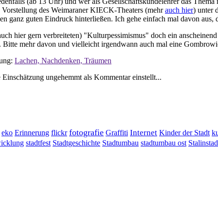
 jedenfalls (ab 13 Uhr) und wer als Gesellschaftskundelehrer das Them
 Vorstellung des Weimaraner KIECK-Theaters (mehr
auch hier
) unter 
nen ganz guten Eindruck hinterließen. Ich gehe einfach mal davon aus, 
(auch hier gern verbreiteten) "Kulturpessimismus" doch ein anscheinend
iert. Bitte mehr davon und vielleicht irgendwann auch mal eine Gombrow
tung:
Lachen, Nachdenken, Träumen
ne Einschätzung ungehemmt als Kommentar einstellt...
fotografie
Erinnerung
flickr
Graffiti
Internet
eko
Kinder der Stadt
ku
wicklung
stadtumbau ost
Stalinstad
stadtfest
Stadtgeschichte
Stadtumbau