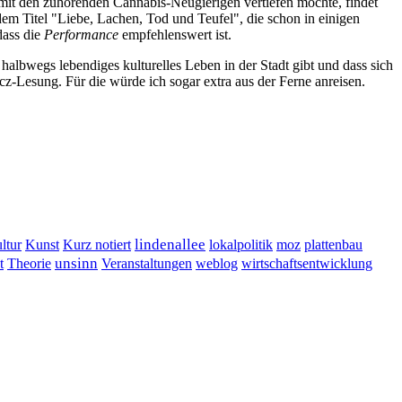
a mit den zuhörenden Cannabis-Neugierigen vertiefen möchte, findet
dem Titel "Liebe, Lachen, Tod und Teufel", die schon in einigen
dass die
Performance
empfehlenswert ist.
 halbwegs lebendiges kulturelles Leben in der Stadt gibt und dass sich
icz-Lesung. Für die würde ich sogar extra aus der Ferne anreisen.
lindenallee
ltur
Kunst
Kurz notiert
lokalpolitik
moz
plattenbau
t
unsinn
Veranstaltungen
Theorie
weblog
wirtschaftsentwicklung