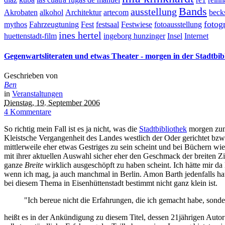
Bands
ausstellung
Akrobaten
alkohol
Architektur
artecom
beck
fotog
mythos
Fahrzeugtuning
Fest
festsaal
Festwiese
fotoausstellung
ines hertel
huettenstadt-film
ingeborg hunzinger
Insel
Internet
Gegenwartsliteraten und etwas Theater - morgen in der Stadtbib
Geschrieben von
Ben
in
Veranstaltungen
Dienstag, 19. September 2006
4 Kommentare
So richtig mein Fall ist es ja nicht, was die
Stadtbibliothek
morgen zum 
Kleistsche Vergangenheit des Landes westlich der Oder gerichtet bzw
mittlerweile eher etwas Gestriges zu sein scheint und bei Büchern wi
mit ihrer aktuellen Auswahl sicher eher den Geschmack der breite
ganze
Breite
wirklich ausgeschöpft zu haben scheint. Ich hätte mir 
wenn ich mag, ja auch manchmal in Berlin. Amon Barth jedenfalls hat
bei diesem Thema in Eisenhüttenstadt bestimmt nicht ganz klein ist.
"Ich bereue nicht die Erfahrungen, die ich gemacht habe, sond
heißt es in der Ankündigung zu diesem Titel, dessen 21jährigen Autor