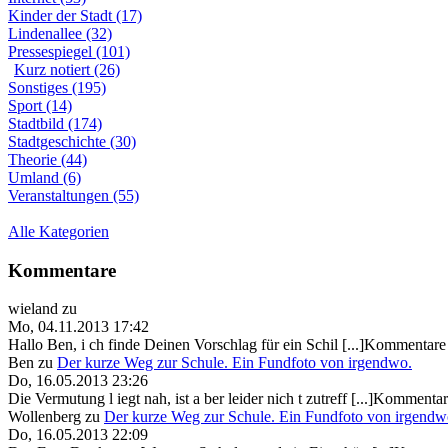
Kinder der Stadt (17)
Lindenallee (32)
Pressespiegel (101)
Kurz notiert (26)
Sonstiges (195)
Sport (14)
Stadtbild (174)
Stadtgeschichte (30)
Theorie (44)
Umland (6)
Veranstaltungen (55)
Alle Kategorien
Kommentare
wieland
zu
Mo, 04.11.2013 17:42
Hallo Ben, i ch finde Deinen Vorschlag für ein Schil [...]Kommentare 
Ben
zu
Der kurze Weg zur Schule. Ein Fundfoto von irgendwo.
Do, 16.05.2013 23:26
Die Vermutung l iegt nah, ist a ber leider nich t zutreff [...]Kommentar
Wollenberg
zu
Der kurze Weg zur Schule. Ein Fundfoto von irgendw
Do, 16.05.2013 22:09