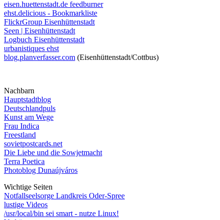
eisen.huettenstadt.de feedburner
ehst.delicious - Bookmarkliste
FlickrGroup Eisenhüttenstadt
Seen | Eisenhüttenstadt
Logbuch Eisenhüttenstadt
urbanistiques ehst
blog.planverfasser.com
(Eisenhüttenstadt/Cottbus)
Nachbarn
Hauptstadtblog
Deutschlandpuls
Kunst am Wege
Frau Indica
Freestland
sovietpostcards.net
Die Liebe und die Sowjetmacht
Terra Poetica
Photoblog Dunaújváros
Wichtige Seiten
Notfallseelsorge Landkreis Oder-Spree
lustige Videos
/usr/local/bin sei smart - nutze Linux!