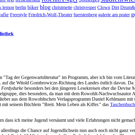
blog
biker
s lemon
berlin
christmette
christvesper
Clown
Dirt
Drum&
g
rafie
Freestyle
Friedrich-Wolf-Theater
fuerstenberg
galerie am prater
liothek
"Tag der Gegenwartsliteratur" im Programm, aber ich bin vom Literat
. auf die Witold Gombrowicze-Richtung des Landes östlich davon. Da j
e
Ferdydurke
besonders bei den jüngeren Lesekreisen eher die Devise Ma
n Zielgruppe, dies besonders, da man mit dem Rowohlt-Nachwuchsautor
da lieber aus dem Rowohltschen Verlagsprogramm Daniel Kehlmann mit s
 mit seinem Büchlein "Breit. Mein Leben als Kiffer." das
Taschenbuch
ern dass ich meine Jugend versäumt und viele Erfahrungen nicht gemac
 allerdings die Chance auf Jugendlichsein nun auch noch nicht ganz ver