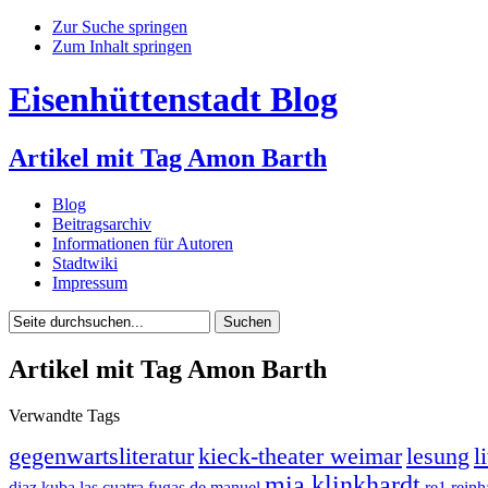
Zur Suche springen
Zum Inhalt springen
Eisenhüttenstadt Blog
Artikel mit Tag Amon Barth
Blog
Beitragsarchiv
Informationen für Autoren
Stadtwiki
Impressum
Artikel mit Tag Amon Barth
Verwandte Tags
gegenwartsliteratur
kieck-theater weimar
lesung
l
mia klinkhardt
diaz
kuba
las cuatra fugas de manuel
re1
reinh