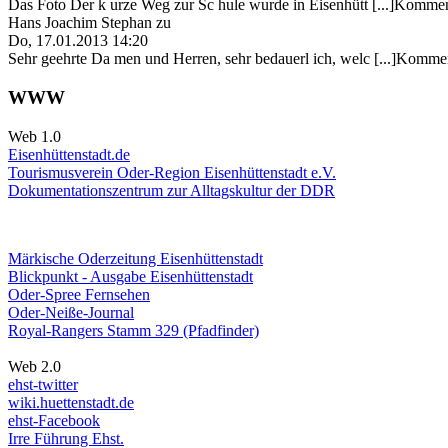
Das Foto Der k urze Weg zur Sc hule wurde in Eisenhütt [...]Kommen
Hans Joachim Stephan
zu
Do, 17.01.2013 14:20
Sehr geehrte Da men und Herren, sehr bedauerl ich, welc [...]Kommen
WWW
Web 1.0
Eisenhüttenstadt.de
Tourismusverein Oder-Region Eisenhüttenstadt e.V.
Dokumentationszentrum
zur Alltagskultur der DDR
Märkische Oderzeitung Eisenhüttenstadt
Blickpunkt - Ausgabe Eisenhüttenstadt
Oder-Spree Fernsehen
Oder-Neiße-Journal
Royal-Rangers Stamm 329 (Pfadfinder)
Web 2.0
ehst-twitter
wiki.huettenstadt.de
ehst-Facebook
Irre Führung Ehst.