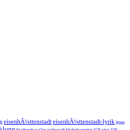
eisenhÃ¼ttenstadt
eisenhÃ¼ttenstadt-lyrik
dr
jesus
cklung
Stadtumbau Ost
stalinstadt
Wohnkomplex VII
zitat
329