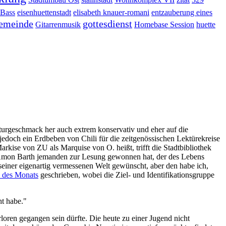
Bass
eisenhuettenstadt
elisabeth knauer-romani
entzauberung eines
emeinde
gottesdienst
Gitarrenmusik
Homebase Session
huette
urgeschmack her auch extrem konservativ und eher auf die
edoch ein Erdbeben von Chili für die zeitgenössischen Lektürekreise
rkise von ZU als Marquise von O. heißt, trifft die Stadtbibliothek
 Amon Barth jemanden zur Lesung gewonnen hat, der des Lebens
einer eigenartig vermessenen Welt gewünscht, aber den habe ich,
 des Monats
geschrieben, wobei die Ziel- und Identifikationsgruppe
ht habe."
loren gegangen sein dürfte. Die heute zu einer Jugend nicht