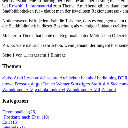
selbstverständliche Erfahrung der Teilhabe an einer Lesung bietet er
bei
Rowohlt Lehrermaterial
zum Thema. Am Abend gibt es dann eine
Stadtbibliotheken für - glaubt man der jeweiligen Regionalpresse - ei
Notierenswert ist in jedem Fall die Tatsache, dass es entgegen allem 
die Stadtbibliothek in dieser Beziehung als wichtiger Initiator etabl
Mehr zum Thema hat heute der Regionalteil der Märkischen Oderzei
P.S. Es wäre natürlich sehr schön, wenn jemand der hingeht hier sei
Seite 1 von 1, insgesamt 1 Einträge
Themen
DDR
abriss
Andi Leser
ansichtskarte
Architektur
bahnhof
berlin
blog
Sonstiges
presse
Pressespiegel
Rainer Werner
Stadtbild
Stadtent
Wohnkomplex VII
Wohnkomplex V
wohnkomplex vi
Zukunft
Kategorien
Devotionalien (26)
Postkarte nach Ehst. (10)
Exil (15)
Internet (53)