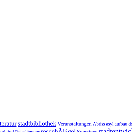
iteratur
stadtbibliothek
Veranstaltungen
Abriss
asyl
aufbau
d
stadtentwi
rosenhÃ¼gel
Sonstiges
ard jirgl
Reiseliteratur