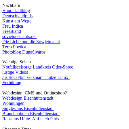
Nachbarn
Hauptstadtblog
Deutschlandpuls
Kunst am Wege
Frau Indica
Freestland
sovietpostcards.net
Die Liebe und die Sowjetmacht
Terra Poetica
Photoblog Dunaújváros
Wichtige Seiten
Notfallseelsorge Landkreis Oder-Spree
lustige Videos
/usr/local/bin sei smart - nutze Linux!
Verhütung
Webdesign, CMS und Onlineshop?
Webdesign Eisenhüttenstadt
Wohnungen
Singles aus Eisenhüttenstadt
Branchenbuch Eisenhüttenstadt
Raus aus Hütte. Auf nach Paris.