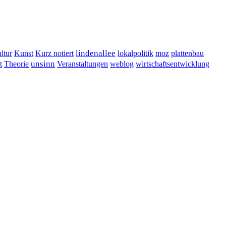
lindenallee
ltur
Kunst
Kurz notiert
lokalpolitik
moz
plattenbau
t
unsinn
Veranstaltungen
Theorie
weblog
wirtschaftsentwicklung