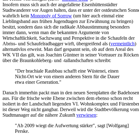
Insofern muss sich auch der angefallene Eisenhüttenstädter
Stadtwanderer vor Augen halten, dass er unter der ostdeutschen Sonn
wahrlich kein
Monopoly of Sorrow
(um hier auch einmal eine
Lieblingsband aus frühen Jugendtagen zur Erwähnung zu bringen)
besitzt, sondern dass sich die radikale Abbaustimmung besonders
immer dann, wenn man die bekannten Argumente von
Wirtschaftlichkeit, Sachzwang und Perspektive in die Schaufeln der
Abriss- und Schaufelradbagger wirft, übergreifend als (
vermeintlich
)
alternativlos erweist. Man darf gespannt sein, ob auf dem Areal des
WK VII das gilt, was Joachim Güntner in seiner Vortrauer zu Röcken
über die Braunkohleberg- und -tallandschaften schreibt:
"Der brachiale Raubbau schafft eine Wüstenei, einen
Nicht-Ort wie von einem anderen Stern für die Dauer
etwa einer Generation."
Danach immerhin packt man in den neuen Seenplatten die Badehose
aus. Für die frische weite Ebene zwischen dem ebenso schon recht
isoliert in der Landschaft liegenden VI. Wohnkomplex und Fürstenbe
ist dieser Weg nicht gangbar. Derweil wird die Stadtbevölkerung vom
Stadtmanager auf die nähere Zukunft
verwiesen
:
"Ab 2009 wiegt die Aufwertung stärker", sagt [Wolfgang]
Perske.