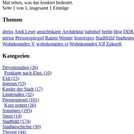
Mal sehen, was das konkret bedeutet.
Seite 1 von 1, insgesamt 1 Einträge
Themen
DDR
abriss
Andi Leser
ansichtskarte
Architektur
bahnhof
berlin
blog
Sonstiges
presse
Pressespiegel
Rainer Werner
Stadtbild
Stadtent
Wohnkomplex VII
Wohnkomplex V
wohnkomplex vi
Zukunft
Kategorien
Devotionalien (26)
Postkarte nach Ehst. (10)
Exil (15)
Internet (53)
Kinder der Stadt (17)
Lindenallee (32)
Pressespiegel (101)
Kurz notiert (26)
Sonstiges (195)
Sport (14)
Stadtbild (174)
Stadtgeschichte (30)
Theorie (44)