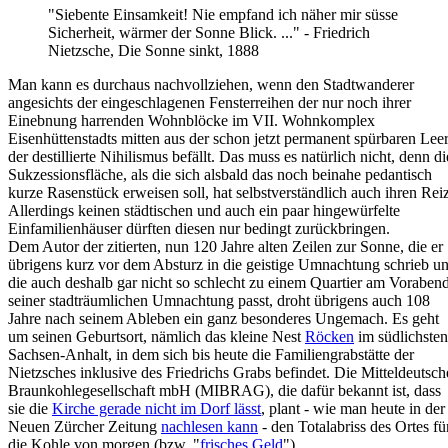
"Siebente Einsamkeit! Nie empfand ich näher mir süsse
Sicherheit, wärmer der Sonne Blick. ..." - Friedrich
Nietzsche, Die Sonne sinkt, 1888
Man kann es durchaus nachvollziehen, wenn den Stadtwanderer
angesichts der eingeschlagenen Fensterreihen der nur noch ihrer
Einebnung harrenden Wohnblöcke im VII. Wohnkomplex
Eisenhüttenstadts mitten aus der schon jetzt permanent spürbaren Lee
der destillierte Nihilismus befällt. Das muss es natürlich nicht, denn di
Sukzessionsfläche, als die sich alsbald das noch beinahe pedantisch
kurze Rasenstück erweisen soll, hat selbstverständlich auch ihren Reiz
Allerdings keinen städtischen und auch ein paar hingewürfelte
Einfamilienhäuser dürften diesen nur bedingt zurückbringen.
Dem Autor der zitierten, nun 120 Jahre alten Zeilen zur Sonne, die er
übrigens kurz vor dem Absturz in die geistige Umnachtung schrieb u
die auch deshalb gar nicht so schlecht zu einem Quartier am Voraben
seiner stadträumlichen Umnachtung passt, droht übrigens auch 108
Jahre nach seinem Ableben ein ganz besonderes Ungemach. Es geht
um seinen Geburtsort, nämlich das kleine Nest
Röcken
im südlichsten
Sachsen-Anhalt, in dem sich bis heute die Familiengrabstätte der
Nietzsches inklusive des Friedrichs Grabs befindet. Die Mitteldeutsch
Braunkohlegesellschaft mbH (MIBRAG), die dafür bekannt ist, dass
sie die
Kirche gerade nicht im Dorf lässt
, plant - wie man heute in der
Neuen Zürcher Zeitung
nachlesen kann
- den Totalabriss des Ortes fü
die Kohle von morgen (bzw. "
frisches Geld
").