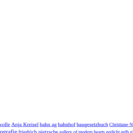
wolle
Anja Kreisel
bahn ag
bahnhof
baugesetzbuch
Christiane 
ografie
friedrich nietzsche
gallery of modern hearts
gedicht
gelb
g