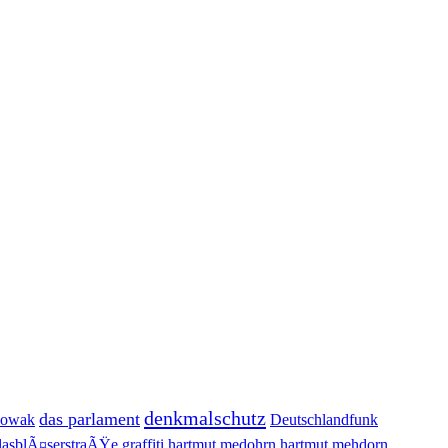
denkmalschutz
das parlament
Nowak
Deutschlandfunk
lasblÃ¤serstraÃŸe
graffiti
hartmut medohrn
hartmut mehdorn