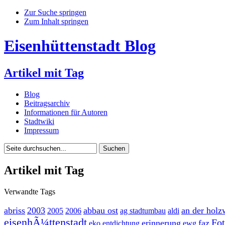
Zur Suche springen
Zum Inhalt springen
Eisenhüttenstadt Blog
Artikel mit Tag
Blog
Beitragsarchiv
Informationen für Autoren
Stadtwiki
Impressum
Artikel mit Tag
Verwandte Tags
abriss
2003
abbau ost
an der holz
2005
2006
ag stadtumbau
aldi
eisenhÃ¼ttenstadt
Fot
erinnerung
faz
eko
entdichtung
ewg