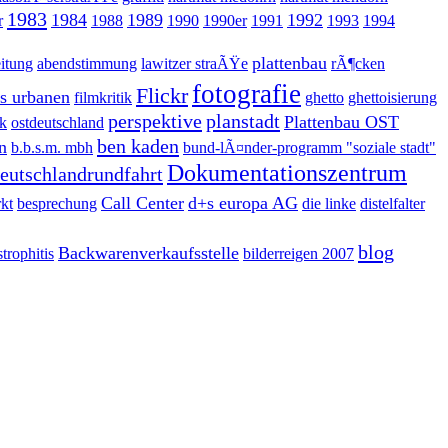
1983
1984
1989
1992
r
1988
1990
1990er
1991
1993
1994
plattenbau
itung
abendstimmung
lawitzer straÃŸe
rÃ¶cken
fotografie
Flickr
es urbanen
filmkritik
ghetto
ghettoisierung
perspektive
planstadt
Plattenbau OST
k
ostdeutschland
ben kaden
n
b.b.s.m. mbh
bund-lÃ¤nder-programm "soziale stadt"
Dokumentationszentrum
eutschlandrundfahrt
Call Center
d+s europa AG
kt
besprechung
die linke
distelfalter
blog
Backwarenverkaufsstelle
trophitis
bilderreigen 2007