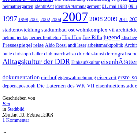
heimattiergarten
identitÃ¤t
identitÃ¤tsmanagement
01. mai 1983
09.
2007
1997
2008
2009
20
1998
2001
2002
2004
2011
stadtentwicklung
stadtumbau ost
wohnkomplex vii
architekt
jugend
Hip Hop
Joe Rilla
helmut jenkis
herner feuilleton
klischee
Pressespiegel
reise
Aldo Rossi
andi leser
arbeitsmarktpolitik
Archit
ddr
demografische
butte
christoph haller
club marchwitza
ddr-kunst
Alltagskultur der DDR
eisenhÃ¼tten
Einkaufskultur
dokumentation
erste-so
eierhof
eisenzeit
eigenwahrnehmung
Die Laternen des WK VII
eisenhuettenstadt
e
deppenapostroph
Geschrieben von
Ben
in
Stadtbild
Montag, 11. Februar 2008
1 Kommentar
...