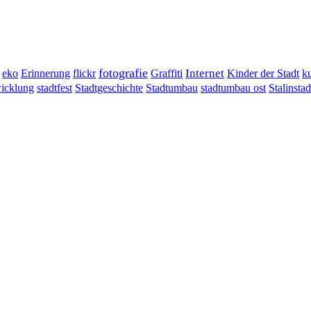
fotografie
Erinnerung
flickr
Graffiti
Internet
eko
Kinder der Stadt
ku
wicklung
stadtumbau ost
Stalinstad
stadtfest
Stadtgeschichte
Stadtumbau