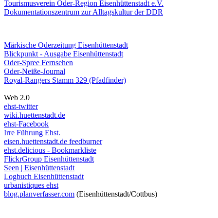
Tourismusverein Oder-Region Eisenhüttenstadt e.V.
Dokumentationszentrum
zur Alltagskultur der DDR
Märkische Oderzeitung Eisenhüttenstadt
Blickpunkt - Ausgabe Eisenhüttenstadt
Oder-Spree Fernsehen
Oder-Neiße-Journal
Royal-Rangers Stamm 329 (Pfadfinder)
Web 2.0
ehst-twitter
wiki.huettenstadt.de
ehst-Facebook
Irre Führung Ehst.
eisen.huettenstadt.de feedburner
ehst.delicious - Bookmarkliste
FlickrGroup Eisenhüttenstadt
Seen | Eisenhüttenstadt
Logbuch Eisenhüttenstadt
urbanistiques ehst
blog.planverfasser.com
(Eisenhüttenstadt/Cottbus)