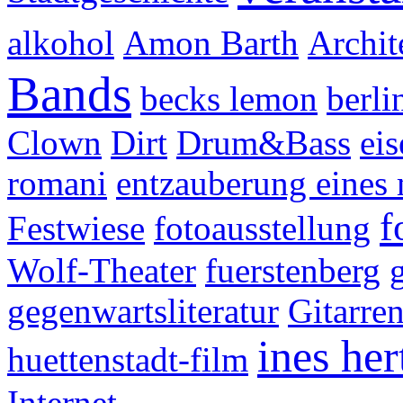
alkohol
Amon Barth
Archit
Bands
becks lemon
berli
Clown
Dirt
Drum&Bass
eis
romani
entzauberung eines
f
Festwiese
fotoausstellung
Wolf-Theater
fuerstenberg
gegenwartsliteratur
Gitarre
ines her
huettenstadt-film
Internet