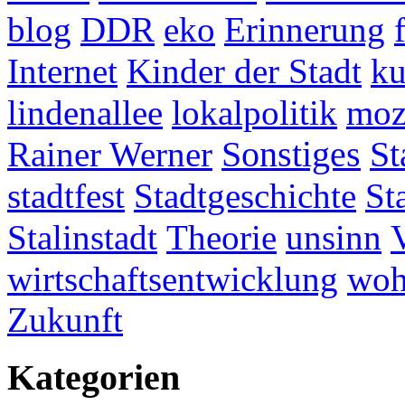
blog
DDR
eko
Erinnerung
Internet
Kinder der Stadt
ku
lindenallee
lokalpolitik
mo
Rainer Werner
Sonstiges
St
stadtfest
Stadtgeschichte
St
Stalinstadt
Theorie
unsinn
wirtschaftsentwicklung
woh
Zukunft
Kategorien