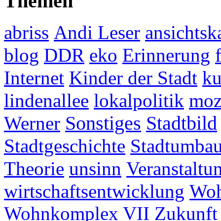
Themen
abriss
Andi Leser
ansichtsk
blog
DDR
eko
Erinnerung
Internet
Kinder der Stadt
ku
lindenallee
lokalpolitik
mo
Werner
Sonstiges
Stadtbild
Stadtgeschichte
Stadtumba
Theorie
unsinn
Veranstaltu
wirtschaftsentwicklung
Woh
Wohnkomplex VII
Zukunft