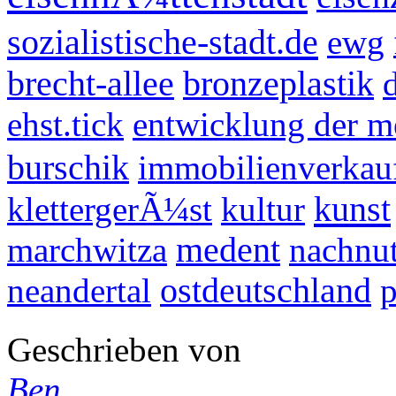
sozialistische-stadt.de
ewg
brecht-allee
bronzeplastik
ehst.tick
entwicklung der m
burschik
immobilienverkau
kunst
klettergerÃ¼st
kultur
marchwitza
medent
nachnu
neandertal
ostdeutschland
p
Geschrieben von
Ben