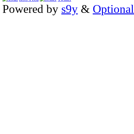
Powered by
s9y
&
Optional