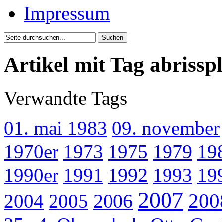
Impressum
Artikel mit Tag abrissp
Verwandte Tags
01. mai 1983
09. november
1970er
1973
1975
1979
19
1990er
1991
1992
1993
19
2007
200
2004
2005
2006