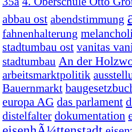
35a
4. Oberschule Otto Gr
abbau ost
abendstimmung
fahnenhalterung
melanchol
stadtumbau ost
vanitas van
An der Holzwo
stadtumbau
arbeitsmarktpolitik
ausstell
Bauernmarkt
baugesetzbuc
d
europa AG
das parlament
dokumentation
distelfalter
eisenhÃ¼ttenstadt
eisen