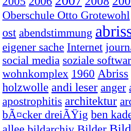
2007
2008
200
2005
2006
Oberschule Otto Grotewohl
abris
ost
abendstimmung
eigener sache
Internet
journ
social media
soziale softwa
Abriss
wohnkomplex
1960
holzwolle
andi leser
anger
architektur
apostrophitis
ar
bÃ¤cker dreiÃŸig
ben kad
Bil
Bilder
allee
bildarchiv