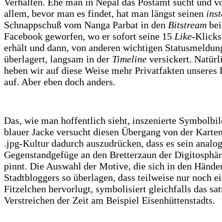
Verhalten. Ehe man in Nepal das Postamt sucht und v
allem, bevor man es findet, hat man längst seinen
ins
Schnappschuß vom Nanga Parbat in den
Bitstream
bei
Facebook geworfen, wo er sofort seine 15
Like-
Klick
erhält und dann, von anderen wichtigen Statusmeldun
überlagert, langsam in der
Timeline
versickert. Natürl
heben wir auf diese Weise mehr Privatfakten unseres
auf. Aber eben doch anders.
Das, wie man hoffentlich sieht, inszenierte Symbolbil
blauer Jacke versucht diesen Übergang von der Karten
.jpg-Kultur dadurch auszudrücken, dass es sein analo
Gegenstandgefüge an den Bretterzaun der Digitosphä
pinnt. Die Auswahl der Motive, die sich in den Hände
Stadtbloggers so überlagen, dass teilweise nur noch e
Fitzelchen hervorlugt, symbolisiert gleichfalls das sat
Verstreichen der Zeit am Beispiel Eisenhüttenstadts.