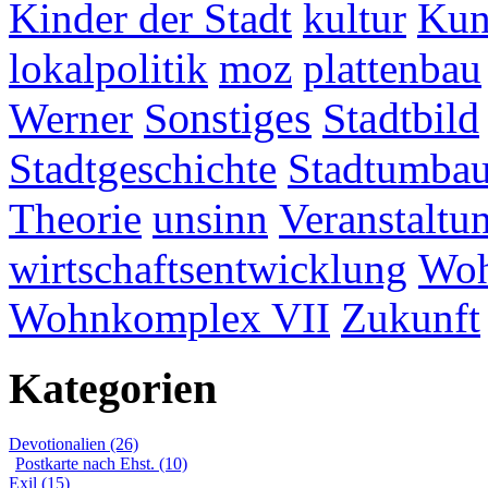
Kinder der Stadt
kultur
Kun
lokalpolitik
moz
plattenbau
Werner
Sonstiges
Stadtbild
Stadtgeschichte
Stadtumba
Theorie
unsinn
Veranstaltu
wirtschaftsentwicklung
Woh
Wohnkomplex VII
Zukunft
Kategorien
Devotionalien (26)
Postkarte nach Ehst. (10)
Exil (15)