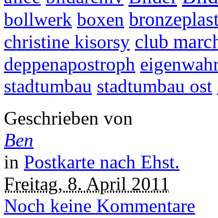
bollwerk
boxen
bronzeplast
christine kisorsy
club marc
deppenapostroph
eigenwah
stadtumbau
stadtumbau ost
Geschrieben von
Ben
in
Postkarte nach Ehst.
Freitag, 8. April 2011
Noch keine Kommentare