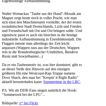
Eigelbsonnige Aufbaustimmung.
Walter Womackas "Taube aus der Hand"-Mosaik am
Magnet zeigt heute noch in voller Pracht, wie man
sich einst den Maschinenarm vorstellte, der der ersten
sozialistischen Stadt Deutschlands, Licht und Frieden
und Freundschaft mit Ost und Ost bringen sollte. Und
irgendwie passt es auch ein bisschen in die heutige
industrielle Aufbaustimmung in Eisenhüttenstadt. Die
Flaggen müsste man allerdings der Zeit leicht
anpassen (Wappen raus aus der Deutschen, Wappen
rein in die Brandenburgische+Umdrehen,
Bandera
Rusia
statt Sowjetbanner...)
Da es ein Taubenmotiv ist, was hier dominiert, gibt es
an dieser Stelle den Hinweis auf den einzigen
größeren Hit eine Westcoast-Rap-Truppe namens
Dove Shack, den man bei "Keepin' it Right Radio"
aktuell herunterladen kann:
Summertime in the LBC
.
P.S. Wir als DDR-Fans singen natürlich die Hook:
"Sommerzeit bei der LPG"...
Bildquelle:
x* bei Flickr