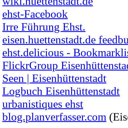
wiki.huettenstadt.de
ehst-Facebook
Irre Führung Ehst.
eisen.huettenstadt.de feedb
ehst.delicious - Bookmarkli
FlickrGroup Eisenhüttensta
Seen | Eisenhüttenstadt
Logbuch Eisenhüttenstadt
urbanistiques ehst
blog.planverfasser.com
(Eis