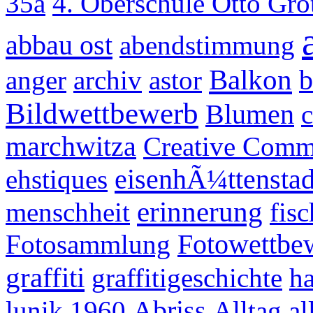
35a
4. Oberschule Otto Gr
abbau ost
abendstimmung
Balkon
anger
archiv
astor
b
Bildwettbewerb
Blumen
marchwitza
Creative Com
eisenhÃ¼ttenstad
ehstiques
erinnerung
menschheit
fis
Fotosammlung
Fotowettbe
graffiti
graffitigeschichte
ha
Abriss
lunik
1960
Alltag
al