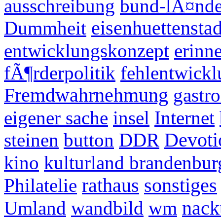
ausschreibung
bund-lÃ¤nder
Dummheit
eisenhuettenstad
entwicklungskonzept
erinn
fÃ¶rderpolitik
fehlentwick
Fremdwahrnehmung
gastr
eigener sache
insel
Internet
steinen
button
DDR
Devoti
kino
kulturland brandenbu
Philatelie
rathaus
sonstiges
Umland
wandbild
wm
nack