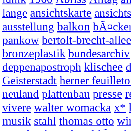
ansichtskarte
lange
ansicht
balkon
ausstellung
bÃ¤cker
pankow
bertolt-brecht-alle
bronzeplastik
bundesarchiv
deppenapostroph
klischee
Geisterstadt
herner feuillet
neuland
plattenbau
presse
r
vivere
walter womacka
x*
musik
stahl
thomas otto
wi