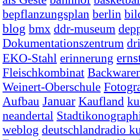
bepflanzungsplan
berlin
bil
blog
bmx
ddr-museum
dep
Dokumentationszentrum
dr
erns
EKO-Stahl
erinnerung
Fleischkombinat
Backwaren
Fotogr
Weinert-Oberschule
Aufbau
Januar
Kaufland
ku
neandertal
Stadtikonograph
weblog
deutschlandradio ku