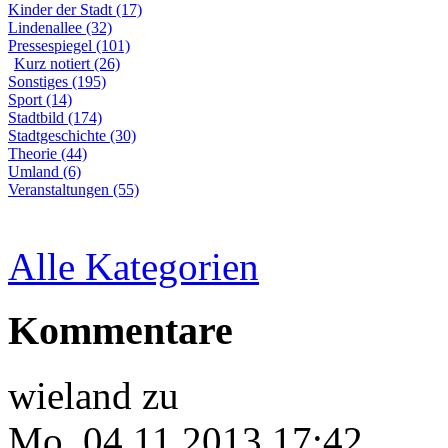
Kinder der Stadt (17)
Lindenallee (32)
Pressespiegel (101)
Kurz notiert (26)
Sonstiges (195)
Sport (14)
Stadtbild (174)
Stadtgeschichte (30)
Theorie (44)
Umland (6)
Veranstaltungen (55)
Alle Kategorien
Kommentare
wieland
zu
Mo, 04.11.2013 17:42