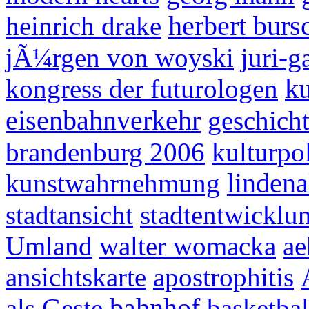
heinrich drake
herbert burs
jÃ¼rgen von woyski
juri-g
kongress der futurologen
ku
eisenbahnverkehr
geschich
brandenburg 2006
kulturpol
kunstwahrnehmung
lindena
stadtansicht
stadtentwicklu
Umland
walter womacka
ae
ansichtskarte
apostrophitis
als Geste
bahnhof
basketbal