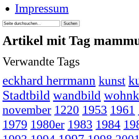
Impressum
Artikel mit Tag mamm
Verwandte Tags
eckhard herrmann
k
kunst
Stadtbild
wandbild
wohnk
november
1220
1953
1961
1983
1979
1980er
1984
19
1997