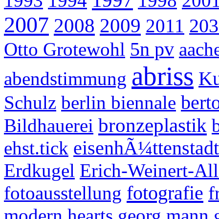
1993
1994
1998
200
2007
2008
2009
2011
203
Otto Grotewohl
5n pv
aach
abriss
abendstimmung
Ku
Schulz
berlin biennale
berto
bronzeplastik
Bildhauerei
ehst.tick
eisenhÃ¼ttenstadt
Erdkugel
Erich-Weinert-All
fotografie
fotoausstellung
f
modern hearts
georg mann