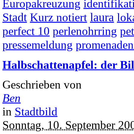
Europakreuzung
identifikat
Stadt
Kurz notiert
laura
lok
perfect 10
perlenohrring
pe
pressemeldung
promenaden
Halbschattenapfel: der Bil
Geschrieben von
Ben
in
Stadtbild
Sonntag, 10. September 20