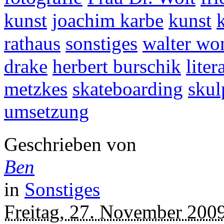
kunst
joachim karbe
kunst
rathaus
sonstiges
walter w
drake
herbert burschik
liter
metzkes
skateboarding
skul
umsetzung
Geschrieben von
Ben
in
Sonstiges
Freitag, 27. November 200