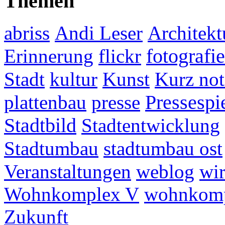
Themen
abriss
Andi Leser
Architekt
fotografie
Erinnerung
flickr
Stadt
kultur
Kunst
Kurz not
plattenbau
presse
Pressespi
Stadtbild
Stadtentwicklung
Stadtumbau
stadtumbau ost
Veranstaltungen
weblog
wir
Wohnkomplex V
wohnkomp
Zukunft