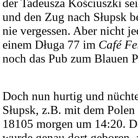
der Tadeusza Kościuszki se
und den Zug nach Słupsk b
nie vergessen. Aber nicht je
einem Długa 77 im
Café Fe
noch das Pub zum Blauen Pu
Doch nun hurtig und nücht
Słupsk, z.B. mit dem Polen
18105 morgen um 14:20. Den
wurde genau dort geboren, a