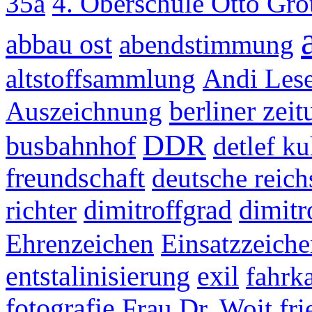
35a
4. Oberschule Otto Gr
abbau ost
abendstimmung
altstoffsammlung
Andi Les
berliner zeit
Auszeichnung
DDR
busbahnhof
detlef k
freundschaft
deutsche reic
richter
dimitroffgrad
dimitr
Ehrenzeichen
Einsatzzeich
entstalinisierung
exil
fahrka
fotografie
Frau Dr. Woit
fri