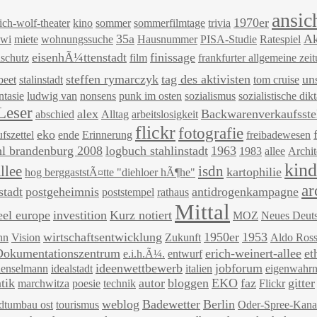
ansic
1970er
rich-wolf-theater
kino
sommer
sommerfilmtage
trivia
35a
Ak
ewi
miete
wohnungssuche
Hausnummer
PISA-Studie
Ratespiel
eisenhÃ¼ttenstadt
finissage
schutz
film
frankfurter allgemeine zei
steffen rymarczyk
tag des aktivisten
un
beet
stalinstadt
tom cruise
ntasie
ludwig van
nonsens
punk im osten
sozialismus
sozialistische dikt
Leser
alex
Backwarenverkaufsste
abschied
Alltag
arbeitslosigkeit
flickr
fotografie
eko
fszettel
ende
Erinnerung
freibadewesen
 brandenburg 2008
logbuch stahlinstadt
1963
1983
allee
Archit
kind
llee
isdn
kartophilie
hog berggaststÃ¤tte "diehloer hÃ¶he"
ar
stadt
postgeheimnis
antidrogenkampagne
poststempel
rathaus
Mittal
teel europe
investition
Kurz notiert
MOZ
Neues Deut
wirtschaftsentwicklung
1950er
1953
nn
Vision
Zukunft
Aldo Ross
Dokumentationszentrum
erich-weinert-allee
et
e.i.h.Ã¼.
entwurf
ideenwettbewerb
jobforum
henselmann
idealstadt
italien
eigenwahr
tik
autor
bloggen
EKO
faz
gitter
marchwitza
poesie
technik
Flickr
weblog
Badewetter
Berlin
adtumbau ost
tourismus
Oder-Spree-Kana