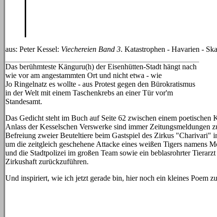
aus: Peter Kessel:
Viechereien Band 3
. Katastrophen - Havarien - Ska
Das berühmteste Känguru(h) der Eisenhütten-Stadt hängt nach
wie vor am angestammten Ort und nicht etwa - wie
Jo Ringelnatz es wollte - aus Protest gegen den Bürokratismus
in der Welt mit einem Taschenkrebs an einer Tür vor'm
Standesamt.
Das Gedicht steht im Buch auf Seite 62 zwischen einem poetischen K
Anlass der Kesselschen Verswerke sind immer Zeitungsmeldungen zu e
Befreiung zweier Beuteltiere beim Gastspiel des Zirkus "Charivari" 
um die zeitgleich geschehene Attacke eines weißen Tigers namens M
und die Stadtpolizei im großen Team sowie ein beblasrohrter Tierarz
Zirkushaft zurückzuführen.
Und inspiriert, wie ich jetzt gerade bin, hier noch ein kleines Poe