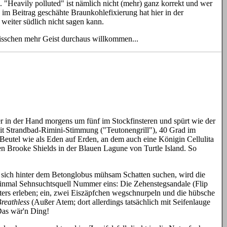
"Heavily polluted" ist nämlich nicht (mehr) ganz korrekt und wer
e im Beitrag geschähte Braunkohlefixierung hat hier in der
weiter südlich nicht sagen kann.
 bisschen mehr Geist durchaus willkommen...
r in der Hand morgens um fünf im Stockfinsteren und spürt wie der
mit Strandbad-Rimini-Stimmung ("Teutonengrill"), 40 Grad im
utel wie als Eden auf Erden, an dem auch eine Königin Cellulita
n Brooke Shields in der Blauen Lagune von Turtle Island. So
) sich hinter dem Betonglobus mühsam Schatten suchen, wird die
 einmal Sehnsuchtsquell Nummer eins: Die Zehenstegsandale (Flip
nters erleben; ein, zwei Eiszäpfchen wegschnurpeln und die hübsche
reathless
(Außer Atem; dort allerdings tatsächlich mit Seifenlauge
Das wär'n Ding!