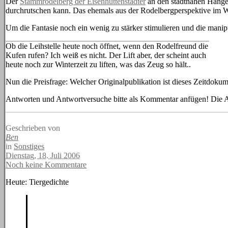
Der
Stammrodelberg der Eisenhüttenstädter
an den stadtnahen Hängen
durchrutschen kann. Das ehemals aus der Rodelbergperspektive im We
Um die Fantasie noch ein wenig zu stärker stimulieren und die manip
Ob die Leihstelle heute noch öffnet, wenn den Rodelfreund die
Kufen rufen? Ich weiß es nicht. Der Lift aber, der scheint auch
heute noch zur Winterzeit zu liften, was das Zeug so hält..
Nun die Preisfrage: Welcher Originalpublikation ist dieses Zeitdok
Antworten und Antwortversuche bitte als Kommentar anfügen! Die Auf
Geschrieben von
Ben
in
Sonstiges
Dienstag, 18. Juli 2006
Noch keine Kommentare
Heute: Tiergedichte