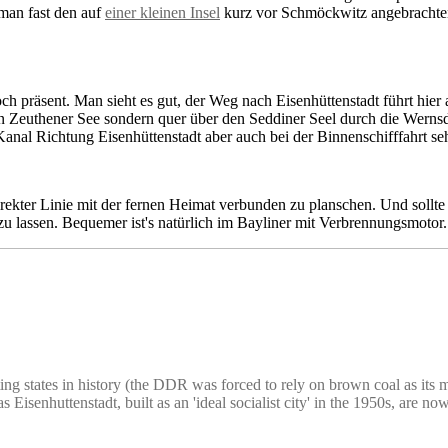
man fast den auf
einer kleinen Insel
kurz vor Schmöckwitz angebrachte
ch präsent. Man sieht es gut, der Weg nach Eisenhüttenstadt führt hi
n Zeuthener See sondern quer über den Seddiner Seel durch die Wernsd
nal Richtung Eisenhüttenstadt aber auch bei der Binnenschifffahrt sehr b
rekter Linie mit der fernen Heimat verbunden zu planschen. Und sollte 
zu lassen. Bequemer ist's natürlich im Bayliner mit Verbrennungsmotor.
ting states in history (the DDR was forced to rely on brown coal as its m
 as Eisenhuttenstadt, built as an 'ideal socialist city' in the 1950s, are