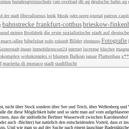
ismus
bundesgrenzschutz
db ag
deutsche bahn ag
cute overload
liberalismus
patron capit
d der stadt
lunik
Musik
oder-spree-journal
bahnstrecke frankfurt-cottbus
brieskow-finken
e
die erste sozialistische stadt auf deutsc
usend steinen
Brotfabrik
Fotografie
-marx-allee
bibelzitat
Bilder
polis
zukunft
ehstiques
iscreme
magne
eisterstadt
image
immobilienscout24
internet
klischee
nkomplex
blumen
Balkon
Plattenbau
x**
wohnkomplex vi
januar
d
marietta di monaco
stadt
stadtflucht
t, nicht über Stock sondern über See und Teich, über Wellenberg und W
r alle die diese Möglichkeit habe und so sieht man auf vom aufgeblasene
sen, dass die südöstliche Berliner Wasserwelt zwischen Karolinenhof 
 auch -flüchter) hat natürlich den entscheidenden Vorteil, dass er ins
uss. Und wie man so auf der Suche nach einem lauschige Badeplätzche