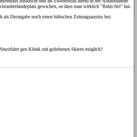
nkenhaus zurauscht und im Zweifelsfall direkt in die Notaufnahme
hrauberlandeplatz gewichen, so dass man wirklich "Bahn frei" hat.
ch als Dreingabe noch einen hübschen Zeitungsausriss bei:
Sturzfahrt gen Klinik mit geliehenen Skiern möglich?