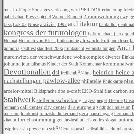
1969
musik
offtopic
Sonstiges
verlosung
wir
DDR
erinnerung
fried
2-raumwohnung
nabelschau
Pressespiegel
Werner Ruppert
ewg
g
architektur
aktivist
Jazz
Lok 03
Noise
1997
baukultur
denkmal
kongress der futurologen
lyrik
michael j. fox
quer
alexanderkult
Heimat
Heinrich von Kleist
Philosophie
andi leser
fa
Andi 
gomorra
stadtfest
stadtfest 2006
trunksucht
Veranstaltungen
marchwitza
der verschwundene wohnkomplex
diverses
Einkau
johanna
kommunalwahl
journalismus
Kinder der Stadt
Kommentar
Devotionalien
dsl
heinrich-heine-a
freilichtbÃ¼hne
pawlow-allee
nachstellungen
philatelie
plan
Philokartie
arcelor-mittal
dpa
e-craft
flat carbon s
Bildsprache
EKO-Stahl
Stahlwerk
stellenausschreibung
Tagesspiegel
Theorie
Unsi
call center
city center
d+s europe ag
reimann
ddr
ddr-museum
gera
museum
fotokunst
franziska linkerhand
hauseingang
hermann 
aufbruchsstimmung
automa
zitat
goethe-institut
let's go
los
slogan
ostprinzessin
presse
rap
schÃ¼leraustausch
selbstbild
stadtumbau
st