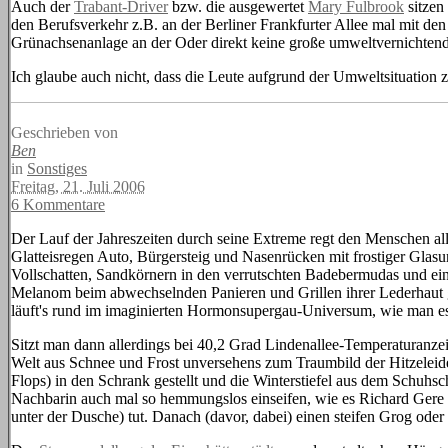
Auch der
Trabant-Driver
bzw. die ausgewertet
Mary Fulbrook
sitzen
den Berufsverkehr z.B. an der Berliner Frankfurter Allee mal mit den 
Grünachsenanlage an der Oder direkt keine große umweltvernichtende
Ich glaube auch nicht, dass die Leute aufgrund der Umweltsituation 
Geschrieben von
Ben
in
Sonstiges
Freitag, 21. Juli 2006
6 Kommentare
Der Lauf der Jahreszeiten durch seine Extreme regt den Menschen al
Glatteisregen Auto, Bürgersteig und Nasenrücken mit frostiger Glas
Vollschatten, Sandkörnern in den verrutschten Badebermudas und ei
Melanom beim abwechselnden Panieren und Grillen ihrer Lederhaut g
läuft's rund im imaginierten Hormonsupergau-Universum, wie man es 
Sitzt man dann allerdings bei 40,2 Grad Lindenallee-Temperaturanze
Welt aus Schnee und Frost unversehens zum Traumbild der Hitzeleide
Flops) in den Schrank gestellt und die Winterstiefel aus dem Schuhs
Nachbarin auch mal so hemmungslos einseifen, wie es Richard Gere 
unter der Dusche) tut. Danach (davor, dabei) einen steifen Grog ode