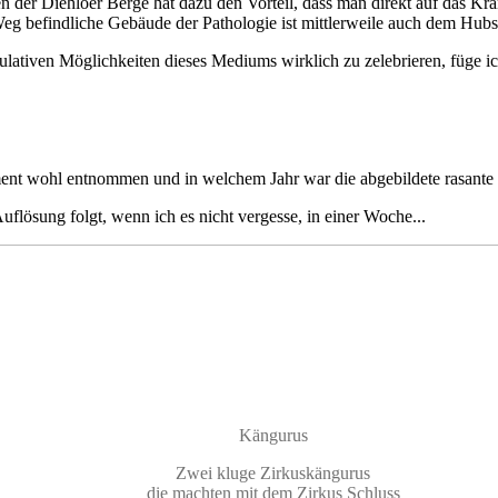
 der Diehloer Berge hat dazu den Vorteil, dass man direkt auf das Kra
g befindliche Gebäude der Pathologie ist mittlerweile auch dem Hubsc
ulativen Möglichkeiten dieses Mediums wirklich zu zelebrieren, füge i
ument wohl entnommen und in welchem Jahr war die abgebildete rasante 
lösung folgt, wenn ich es nicht vergesse, in einer Woche...
Kängurus
Zwei kluge Zirkuskängurus
die machten mit dem Zirkus Schluss