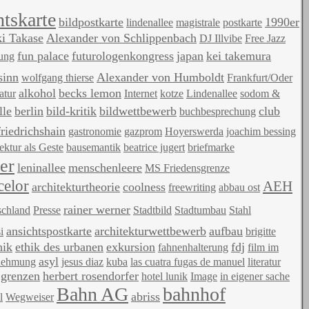
htskarte
bildpostkarte
1990er
lindenallee
magistrale
postkarte
i Takase
Alexander von Schlippenbach
DJ Illvibe
Free Jazz
fun palace
futurologenkongress
japan
kei takemura
tung
sinn
Alexander von Humboldt
wolfgang thierse
Frankfurt/Oder
alkohol
becks lemon
atur
Internet
kotze
Lindenallee
sodom &
lle
berlin
bild-kritik
bildwettbewerb
club
buchbesprechung
friedrichshain
gastronomie
gazprom
Hoyerswerda
joachim bessing
ektur als Geste
bausemantik
beatrice jugert
briefmarke
er
leninallee
menschenleere
MS Friedensgrenze
celor
AEH
architekturtheorie
coolness
freewriting
abbau ost
rainer werner
schland
Presse
Stadtbild
Stadtumbau
Stahl
ansichtspostkarte
architekturwettbewerb
aufbau
i
brigitte
hik
ethik des urbanen
exkursion
fdj
fahnenhalterung
film im
asyl
nehmung
jesus diaz
kuba
las cuatra fugas de manuel
literatur
grenzen
herbert rosendorfer
hotel lunik
Image
in eigener sache
Bahn AG
bahnhof
abriss
l
Wegweiser