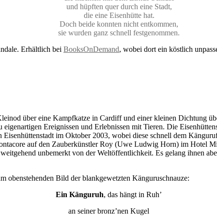
und hüpften quer durch eine Stadt,
die eine Eisenhütte hat.
Doch beide konnten nicht entkommen,
sie wurden ganz schnell festgenommen.
ndale. Erhältlich bei
BooksOnDemand
, wobei dort ein köstlich unpas
leinod über eine Kampfkatze in Cardiff und einer kleinen Dichtung übe
igenartigen Ereignissen und Erlebnissen mit Tieren. Die Eisenhüttenst
in Eisenhüttenstadt im Oktober 2003, wobei diese schnell dem Känguruf
ontacore auf den Zauberkünstler Roy (Uwe Ludwig Horn) im Hotel Mira
t weitgehend unbemerkt von der Weltöffentlichkeit. Es gelang ihnen ab
m zum obenstehenden Bild der blankgewetzten Känguruschnauze:
Ein Känguruh
, das hängt in Ruh’
an seiner bronz’nen Kugel