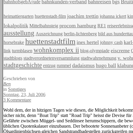
bahnkunden-verband
bahnreisen
bgs
Bruit
bahnhofsgebÃ¤ude
joachim trettin
heimattiergarten
huettenstadt-film
johanna ickert
kin
lokalpolitik
procom hamburg
Mittelbahnsteig
RE1
reiseerlebniss
ausstellung
Auszeichnung
berlin-lichtenberg
bild aus hundertta
huettenstadtfilm
ines hertel
karl
horsebrake
johnny cash
wohnkomplex ii
eiscreme
link
turmblasen
blog-olympiade
G
v. woh
stadtblogs
stadtverordnetenversammlung
stadtwahrnehmung
stadtgeschichte
dadaismus
hugo ball
klabun
entzug
rummel
Geschrieben von
Ben
in
Sonstiges
Sonntag, 23. Juli 2006
3 Kommentare
Wohl dem, der in hitzigen Tagen wie diesen, die Möglichkeit bekomm
sicher nicht, denn "Boat Trip" statt "Road Trip" heisst die Devise fü
Gefährte zwischen Müggel- und Seddinsee herumschippern, die bewei
üblichen Quotenkalauer einzubauen. Der bebootete Sonnenanbeter (oder
Ölsardinienbüchsen-gleichen Sandstrandbadestellen zurückgreifen m