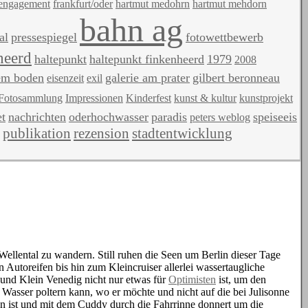
engagement
frankfurt/oder
hartmut medohrn
hartmut mehdorn
bahn ag
al
pressespiegel
fotowettbewerb
heerd
haltepunkt
haltepunkt finkenheerd
1979
2008
hem boden
galerie am prater
gilbert beronneau
eisenzeit
exil
Fotosammlung
Impressionen
Kinderfest
kunst & kultur
kunstprojekt
t
nachrichten
oderhochwasser
paradis
speiseeis
peters weblog
publikation
rezension
stadtentwicklung
ellental zu wandern. Still ruhen die Seen um Berlin dieser Tage
n Autoreifen bis hin zum Kleincruiser allerlei wassertaugliche
und Klein Venedig nicht nur etwas für
Optimisten
ist, um den
 Wasser poltern kann, wo er möchte und nicht auf die bei Julisonne
n ist und mit dem Cuddy durch die Fahrrinne donnert um die