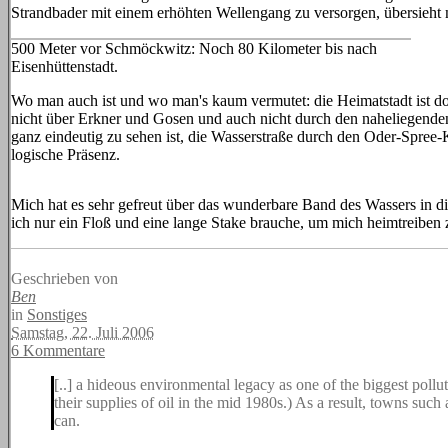
Strandbader mit einem erhöhten Wellengang zu versorgen, übersieht 
500 Meter vor Schmöckwitz: Noch 80 Kilometer bis nach
Eisenhüttenstadt.
Wo man auch ist und wo man's kaum vermutet: die Heimatstadt ist do
nicht über Erkner und Gosen und auch nicht durch den naheliegende
ganz eindeutig zu sehen ist, die Wasserstraße durch den Oder-Spree-Ka
logische Präsenz.
Mich hat es sehr gefreut über das wunderbare Band des Wassers in di
ich nur ein Floß und eine lange Stake brauche, um mich heimtreiben 
Geschrieben von
Ben
in
Sonstiges
Samstag, 22. Juli 2006
6 Kommentare
[..] a hideous environmental legacy as one of the biggest pollu
their supplies of oil in the mid 1980s.) As a result, towns such
can.