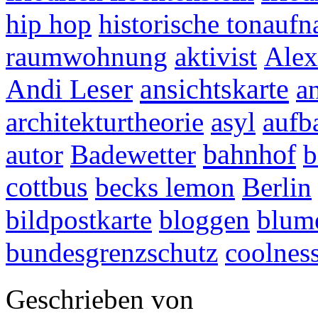
hip hop
historische tonauf
raumwohnung
aktivist
Alex
ansichtskarte
Andi Leser
a
architekturtheorie
asyl
aufb
bahnhof
autor
Badewetter
b
cottbus
becks lemon
Berlin
bildpostkarte
bloggen
blum
bundesgrenzschutz
coolnes
Geschrieben von