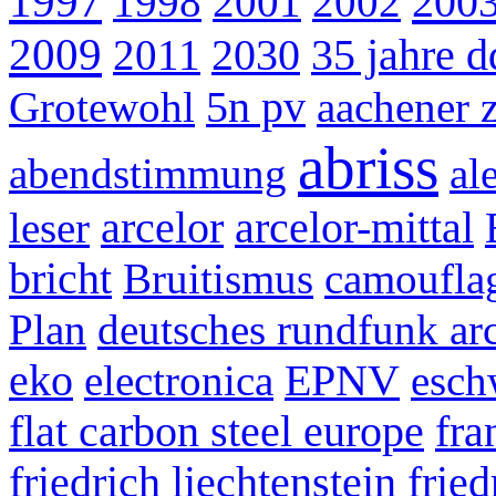
1997
200
1998
2001
2002
2009
2011
2030
35 jahre d
Grotewohl
5n pv
aachener 
abriss
abendstimmung
al
leser
arcelor
arcelor-mittal
bricht
Bruitismus
camoufla
Plan
deutsches rundfunk ar
eko
electronica
EPNV
esch
flat carbon steel europe
fra
friedrich liechtenstein
fried