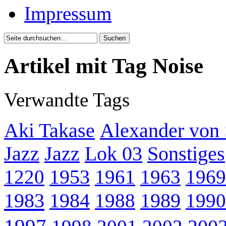
Impressum
Artikel mit Tag Noise
Verwandte Tags
Aki Takase
Alexander von
Jazz
Jazz
Lok 03
Sonstiges
1220
1953
1961
1963
1969
1983
1984
1988
1989
1990